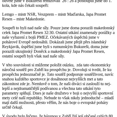
odvetě jsme v Bukurešti remizovali 26 : 26 a postoupili jsme do 1.
kola, kde nás čekali soupeři:
Lemgo – mistr NSR, Veszprem – mistr Maďarska, Japa Promet
Resen – mistr Makedonie.
Soupeři to byli nad naše síly. Pouze jsme doma porazili makedonský
celek Japa Promet Resen 32:30. Ostatní utkání znamenaly porážky a
naše vyřazení z bojů PMEZ. Očekávaných úspěchů jsme v
pohárové Evropě nedosáhli. Dokázali jsme přejít přes islandský
Reykjavik, úspěšní jsme byli s rumun­ským Bukurešt, doma jsme
porazili ukrajinský Doněck a makedonský Japa Promet Resen,
ostatní soupeři byli však nad naše síly.
V této souvislosti si můžeme položit otázku, zda tato ekonomicky
náročná soutěž pro Zubří ku prospěchu je. Dovoluji si tvrdit, že ku
prospěchu jednoznačně je. Tato soutěž podporuje soutěživost, navíc
snahou každého sportovce je dosáhnout nejvyšších met a tato
zákon­itost zde je. Nemluvě o tom, že naši diváci si zaslouží tu nej­
lepší a nejdramatičtější podívanou a všechna tato utkání tyto
parametry splňují. Dnes je naše družstvo v boji o nejvyšší sportovní
mety celé naší republiky. Nebude to však nikdy jedno­duché – mladí
mají další možnosti, přesto věřím, že nás boje o evropské poháry
určitě čekají.
V úvodu bylo řečeno, že házenou v Zubří žijí její občané celých 80