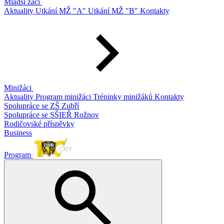
Mladší žáci
Aktuality
Utkání MŽ "A"
Utkání MŽ "B"
Kontakty
Minižáci
Aktuality
Program minižáci
Tréninky minižáků
Kontakty
Spolupráce se ZŠ Zubří
Spolupráce se SŠIEŘ Rožnov
Rodičovské příspěvky
Business
Program