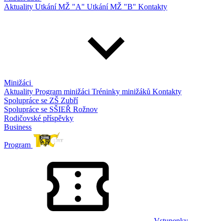
Aktuality
Utkání MŽ "A"
Utkání MŽ "B"
Kontakty
Minižáci
Aktuality
Program minižáci
Tréninky minižáků
Kontakty
Spolupráce se ZŠ Zubří
Spolupráce se SŠIEŘ Rožnov
Rodičovské příspěvky
Business
Program
Vstupenky