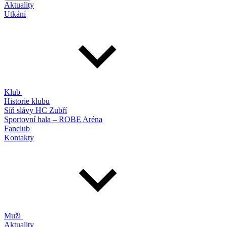
Aktuality
Utkání
Klub
Historie klubu
Síň slávy HC Zubří
Sportovní hala – ROBE Aréna
Fanclub
Kontakty
Muži
Aktuality