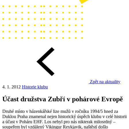
Zpět na aktuality
4. 1. 2012
Historie klubu
Účast družstva Zubří v pohárové Evropě
Druhé místo v házenkářské lize mužů v ročníku 1994/5 hned za
Duklou Praha znamenal nejen historický úspěch klubu v celé historii
a účast v Poháru EHF. Los nebyl pro nás nikterak milosrdný –
soupeřem byl vzdálený Vikingur Reykjavik, naštěstí došlo