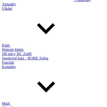
Aktuality
Utkání
Klub
Historie klubu
Síň slávy HC Zubří
Sportovní hala – ROBE Aréna
Fanclub
Kontakty
Muži