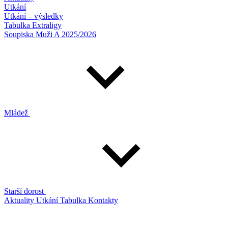
Utkání
Utkání – výsledky
Tabulka Extraligy
Soupiska Muži A 2025/2026
Mládež
Starší dorost
Aktuality
Utkání
Tabulka
Kontakty