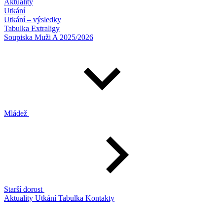
Aktuality
Utkání
Utkání – výsledky
Tabulka Extraligy
Soupiska Muži A 2025/2026
Mládež
Starší dorost
Aktuality
Utkání
Tabulka
Kontakty