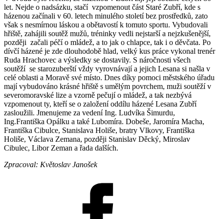
let. Nejde o nadsázku, stačí vzpomenout část Staré Zubří, kde s
házenou začínali v 60. letech minulého století bez prostředků, zato
však s nesmírnou láskou a obětavostí k tomuto sportu. Vybu­dovali
hřiště, zahájili soutěž mužů, tréninky vedli nejstarší a nejzkušenější,
později začali péčí o mládež, a to jak o chlapce, tak i o děvčata. Po
dívčí házené je zde dlouhodobě hlad, velký kus práce vykonal trenér
Ruda Hrachovec a výsledky se dostavily. S náročnosti všech
soutěží se starozuberští vždy vyrovnávají a jejich Lesana si našla v
celé oblasti a Moravě své místo. Dnes díky pomoci městského úřadu
mají vybudováno krásné hřiště s umělým povrchem, muži soutěží v
severomoravské lize a vzorně pečují o mládež, a tak nezbývá
vzpomenout ty, kteří se o založení oddílu házené Lesana Zubří
zasloužili. Jmenujeme za vedení Ing. Ludvíka Šimurdu,
Ing.Františka Opálku a také Lubomíra. Dobeše, Jaromíra Macha,
Františka Cibulce, Stanislava Holiše, bratry Vlkovy, Františka
Holiše, Václava Zemana, později Stanislav Děcký, Miroslav
Cibulec, Libor Zeman a řada dalších.
Zpracoval: Květoslav Janošek