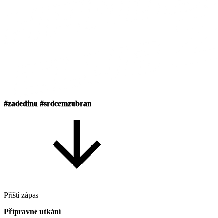
#zadedinu
#srdcemzubran
Příští zápas
Přípravné utkání