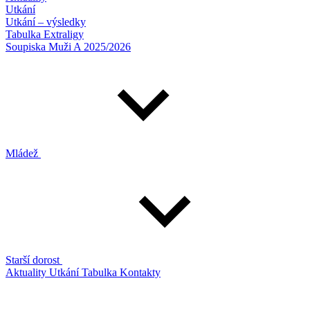
Utkání
Utkání – výsledky
Tabulka Extraligy
Soupiska Muži A 2025/2026
Mládež
Starší dorost
Aktuality
Utkání
Tabulka
Kontakty