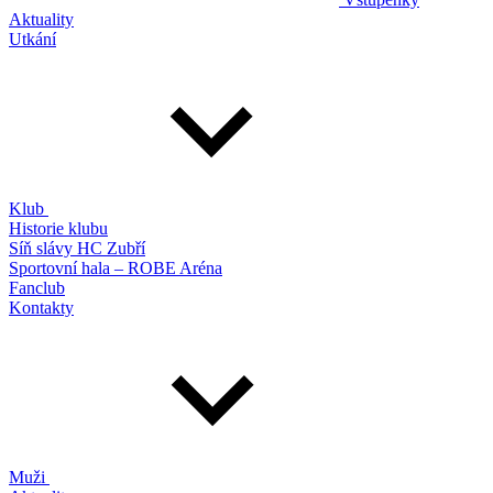
Aktuality
Utkání
Klub
Historie klubu
Síň slávy HC Zubří
Sportovní hala – ROBE Aréna
Fanclub
Kontakty
Muži