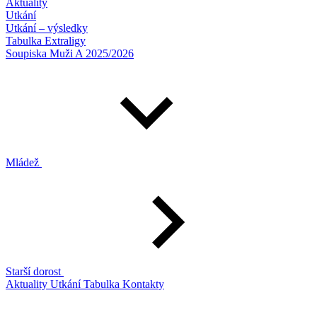
Aktuality
Utkání
Utkání – výsledky
Tabulka Extraligy
Soupiska Muži A 2025/2026
Mládež
Starší dorost
Aktuality
Utkání
Tabulka
Kontakty