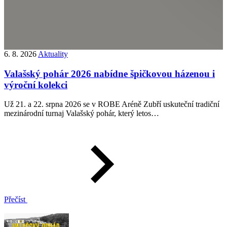
6. 8. 2026
Aktuality
5
Valašský pohár 2026 nabídne špičkovou házenou i
výroční kolekci
Už 21. a 22. srpna 2026 se v ROBE Aréně Zubří uskuteční tradiční
N
mezinárodní turnaj Valašský pohár, který letos…
p
n
Přečíst
P