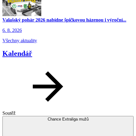
Valašský pohár 2026 nabídne špičkovou házenou i výroční...
N
6. 8. 2026
5
Všechny aktuality
Kalendář
Soutěž
Chance Extraliga mužů