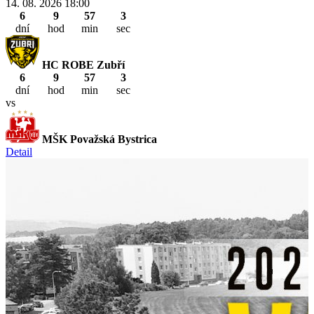
14. 08. 2026
18:00
6
9
57
1
dní
hod
min
sec
HC ROBE Zubří
6
9
57
1
dní
hod
min
sec
vs
MŠK Považská Bystrica
Detail