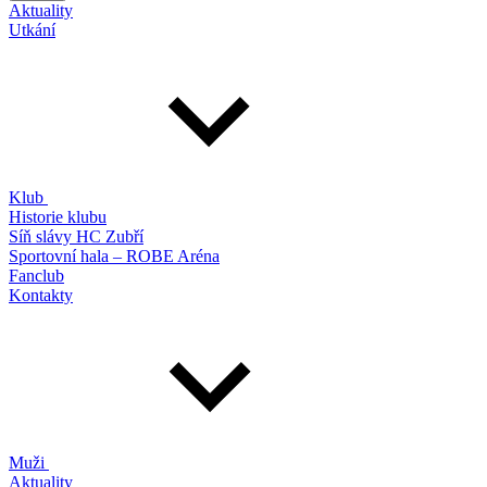
Aktuality
Utkání
Klub
Historie klubu
Síň slávy HC Zubří
Sportovní hala – ROBE Aréna
Fanclub
Kontakty
Muži
Aktuality