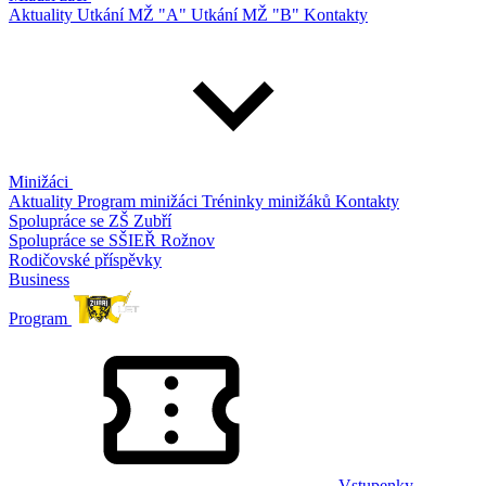
Aktuality
Utkání MŽ "A"
Utkání MŽ "B"
Kontakty
Minižáci
Aktuality
Program minižáci
Tréninky minižáků
Kontakty
Spolupráce se ZŠ Zubří
Spolupráce se SŠIEŘ Rožnov
Rodičovské příspěvky
Business
Program
Vstupenky