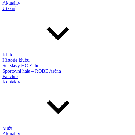
Aktuality
Utkání
Klub
Historie klubu
Síň slávy HC Zubří
Sportovní hala – ROBE Aréna
Fanclub
Kontakty
Muži
Aktuality