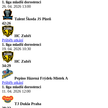
1. liga mladší dorostenci
26. 04. 2026
13:00
Talent Škoda JS Plzeň
42:26
HC Zubří
Průběh utkání
1. liga mladší dorostenci
19. 04. 2026
10:30
HC Zubří
34:29
Pepino Házená Frýdek-Místek A
Průběh utkání
1. liga mladší dorostenci
11. 04. 2026
12:00
TJ Dukla Praha