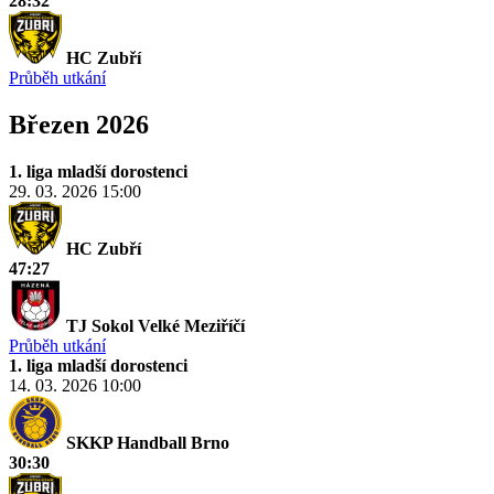
28:32
HC Zubří
Průběh utkání
Březen 2026
1. liga mladší dorostenci
29. 03. 2026
15:00
HC Zubří
47:27
TJ Sokol Velké Meziříčí
Průběh utkání
1. liga mladší dorostenci
14. 03. 2026
10:00
SKKP Handball Brno
30:30