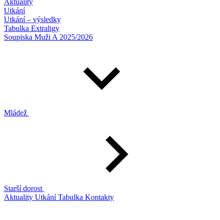
Aktuality
Utkání
Utkání – výsledky
Tabulka Extraligy
Soupiska Muži A 2025/2026
Mládež
Starší dorost
Aktuality
Utkání
Tabulka
Kontakty