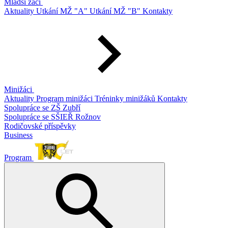
Mladší žáci
Aktuality
Utkání MŽ "A"
Utkání MŽ "B"
Kontakty
Minižáci
Aktuality
Program minižáci
Tréninky minižáků
Kontakty
Spolupráce se ZŠ Zubří
Spolupráce se SŠIEŘ Rožnov
Rodičovské příspěvky
Business
Program