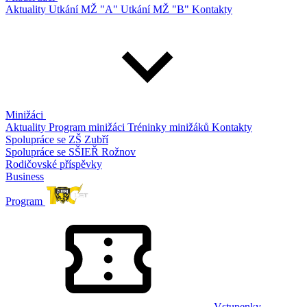
Aktuality
Utkání MŽ "A"
Utkání MŽ "B"
Kontakty
Minižáci
Aktuality
Program minižáci
Tréninky minižáků
Kontakty
Spolupráce se ZŠ Zubří
Spolupráce se SŠIEŘ Rožnov
Rodičovské příspěvky
Business
Program
Vstupenky