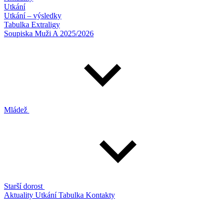
Utkání
Utkání – výsledky
Tabulka Extraligy
Soupiska Muži A 2025/2026
Mládež
Starší dorost
Aktuality
Utkání
Tabulka
Kontakty