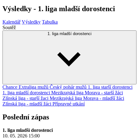
Výsledky - 1. liga mladší dorostenci
Kalendář
Výsledky
Tabulka
Soutěž
1. liga mladší dorostenci
Chance Extraliga mužů
Český pohár mužů
1. liga starší dorostenci
1. liga mladší dorostenci
Mezikrajská liga Morava - starší žáci
Zlínská liga - starší žaci
Mezikrajská liga Morava - mladší žáci
Zlínská liga - mladší žáci
Přípravné utkání
Poslední zápas
1. liga mladší dorostenci
10. 05. 2026
15:00