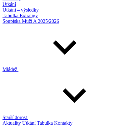
Utkání
Utkání – výsledky
Tabulka Extraligy
Soupiska Muži A 2025/2026
Mládež
Starší dorost
Aktuality
Utkání
Tabulka
Kontakty