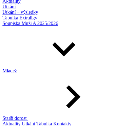
Aktuality
Utkání
Utkání – výsledky
Tabulka Extraligy
Soupiska Muži A 2025/2026
Mládež
Starší dorost
Aktuality
Utkání
Tabulka
Kontakty