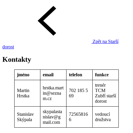
Zpět na Starší
dorost
Kontakty
jméno
email
telefon
funkce
trenér
hrstka.mart
Martin
702 185 5
TCM
in@sezna
Hrstka
69
Zubří starší
m.cz
dorost
skypalasta
Stanislav
72565816
vedoucí
nislav@g
Skýpala
6
družstva
mail.com