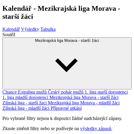
Kalendář - Mezikrajská liga Morava -
starší žáci
Kalendář
Výsledky
Tabulka
Soutěž
Mezikrajská liga Morava - starší žáci
Chance Extraliga mužů
Český pohár mužů
1. liga starší dorostenci
1. liga mladší dorostenci
Mezikrajská liga Morava - starší žáci
Zlínská liga - starší žaci
Mezikrajská liga Morava - mladší žáci
Zlínská liga - mladší žáci
Přípravné utkání
Pro vybrané filtry nejsou k dispozici žádné nadcházející zápasy.
Zkuste změnit filtry nebo se podívejte na
výsledky zápasů
.