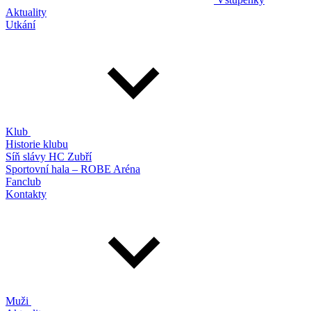
Aktuality
Utkání
Klub
Historie klubu
Síň slávy HC Zubří
Sportovní hala – ROBE Aréna
Fanclub
Kontakty
Muži