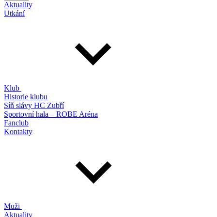
Aktuality
Utkání
Klub
Historie klubu
Síň slávy HC Zubří
Sportovní hala – ROBE Aréna
Fanclub
Kontakty
Muži
Aktuality