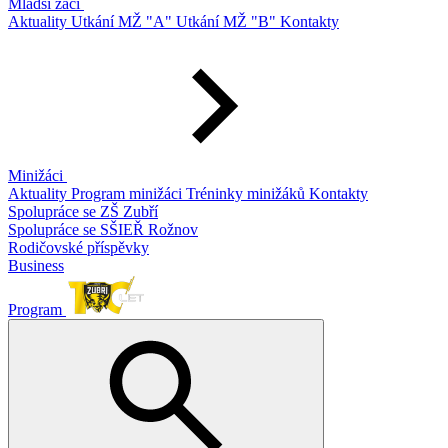
Mladší žáci
Aktuality
Utkání MŽ "A"
Utkání MŽ "B"
Kontakty
Minižáci
Aktuality
Program minižáci
Tréninky minižáků
Kontakty
Spolupráce se ZŠ Zubří
Spolupráce se SŠIEŘ Rožnov
Rodičovské příspěvky
Business
Program