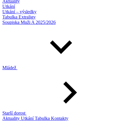
Aktuality
Utkání
Utkání – výsledky
Tabulka Extraligy
Soupiska Muži A 2025/2026
Mládež
Starší dorost
Aktuality
Utkání
Tabulka
Kontakty