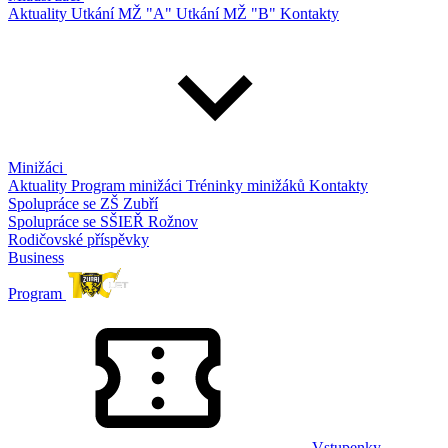
Aktuality
Utkání MŽ "A"
Utkání MŽ "B"
Kontakty
Minižáci
Aktuality
Program minižáci
Tréninky minižáků
Kontakty
Spolupráce se ZŠ Zubří
Spolupráce se SŠIEŘ Rožnov
Rodičovské příspěvky
Business
Program
Vstupenky