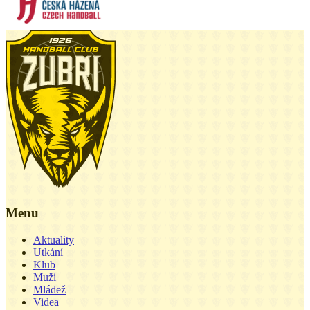
Menu
Aktuality
Utkání
Klub
Muži
Mládež
Videa