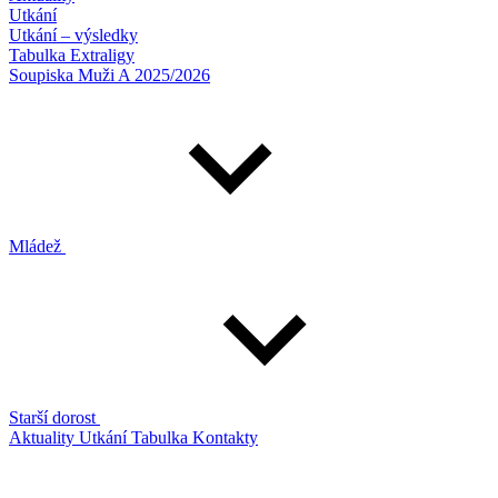
Utkání
Utkání – výsledky
Tabulka Extraligy
Soupiska Muži A 2025/2026
Mládež
Starší dorost
Aktuality
Utkání
Tabulka
Kontakty