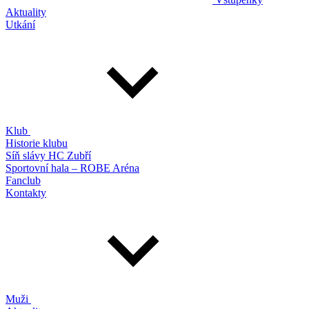
Aktuality
Utkání
Klub
Historie klubu
Síň slávy HC Zubří
Sportovní hala – ROBE Aréna
Fanclub
Kontakty
Muži