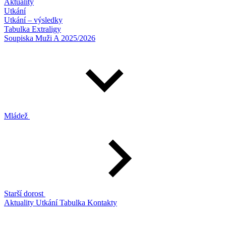
Aktuality
Utkání
Utkání – výsledky
Tabulka Extraligy
Soupiska Muži A 2025/2026
Mládež
Starší dorost
Aktuality
Utkání
Tabulka
Kontakty