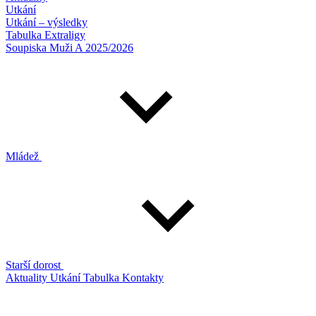
Utkání
Utkání – výsledky
Tabulka Extraligy
Soupiska Muži A 2025/2026
Mládež
Starší dorost
Aktuality
Utkání
Tabulka
Kontakty