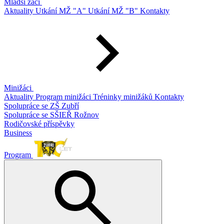
Mladší žáci
Aktuality
Utkání MŽ "A"
Utkání MŽ "B"
Kontakty
Minižáci
Aktuality
Program minižáci
Tréninky minižáků
Kontakty
Spolupráce se ZŠ Zubří
Spolupráce se SŠIEŘ Rožnov
Rodičovské příspěvky
Business
Program