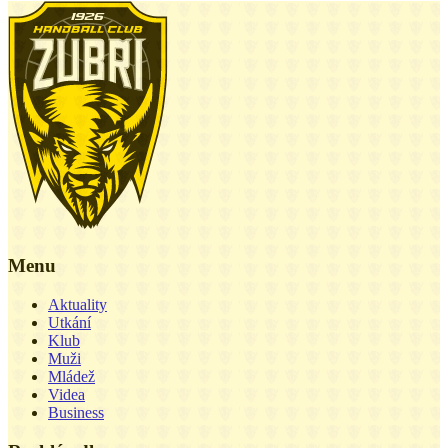
Menu
Aktuality
Utkání
Klub
Muži
Mládež
Videa
Business