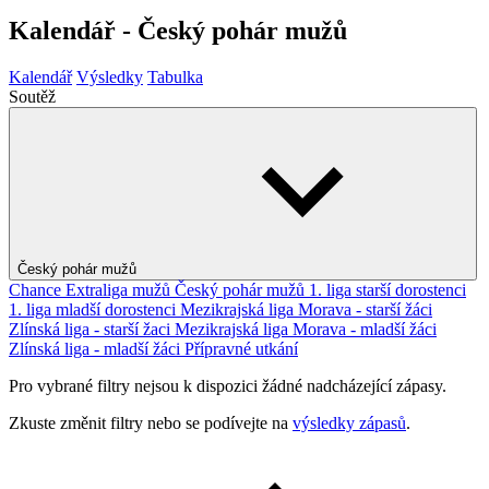
Kalendář - Český pohár mužů
Kalendář
Výsledky
Tabulka
Soutěž
Český pohár mužů
Chance Extraliga mužů
Český pohár mužů
1. liga starší dorostenci
1. liga mladší dorostenci
Mezikrajská liga Morava - starší žáci
Zlínská liga - starší žaci
Mezikrajská liga Morava - mladší žáci
Zlínská liga - mladší žáci
Přípravné utkání
Pro vybrané filtry nejsou k dispozici žádné nadcházející zápasy.
Zkuste změnit filtry nebo se podívejte na
výsledky zápasů
.