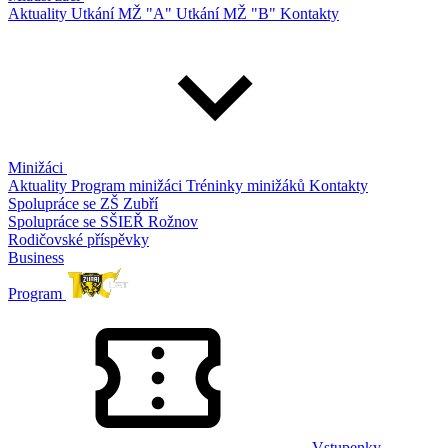
Aktuality
Utkání MŽ "A"
Utkání MŽ "B"
Kontakty
Minižáci
Aktuality
Program minižáci
Tréninky minižáků
Kontakty
Spolupráce se ZŠ Zubří
Spolupráce se SŠIEŘ Rožnov
Rodičovské příspěvky
Business
Program
Vstupenky