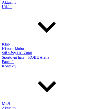
Aktuality
Utkání
Klub
Historie klubu
Síň slávy HC Zubří
Sportovní hala – ROBE Aréna
Fanclub
Kontakty
Muži
Aktuality