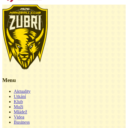
Menu
Aktuality
Utkání
Klub
Muži
Mládež
Videa
Business