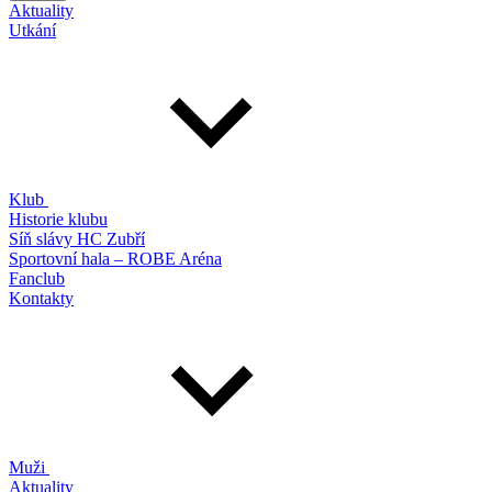
Aktuality
Utkání
Klub
Historie klubu
Síň slávy HC Zubří
Sportovní hala – ROBE Aréna
Fanclub
Kontakty
Muži
Aktuality