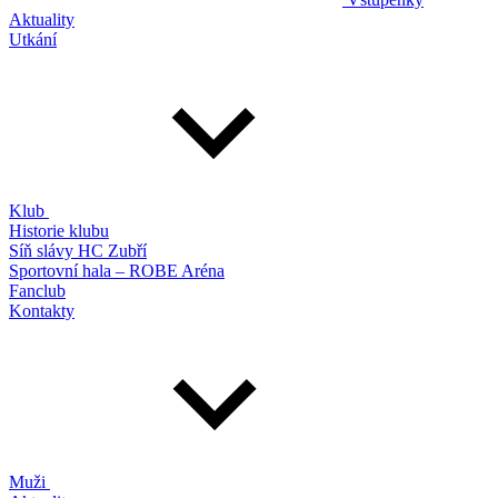
Aktuality
Utkání
Klub
Historie klubu
Síň slávy HC Zubří
Sportovní hala – ROBE Aréna
Fanclub
Kontakty
Muži