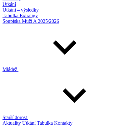
Utkání
Utkání – výsledky
Tabulka Extraligy
Soupiska Muži A 2025/2026
Mládež
Starší dorost
Aktuality
Utkání
Tabulka
Kontakty