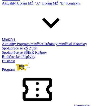
Aktuality
Utkání MŽ "A"
Utkání MŽ "B"
Kontakty
Minižáci
Aktuality
Program minižáci
Tréninky minižáků
Kontakty
Spolupráce se ZŠ Zubří
Spolupráce se SŠIEŘ Rožnov
Rodičovské příspěvky
Business
Program
Vstupenky