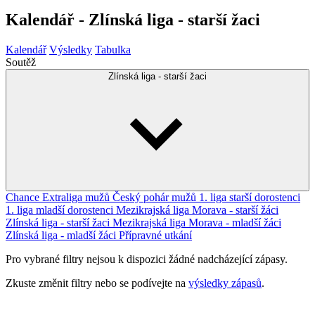
Kalendář - Zlínská liga - starší žaci
Kalendář
Výsledky
Tabulka
Soutěž
Zlínská liga - starší žaci
Chance Extraliga mužů
Český pohár mužů
1. liga starší dorostenci
1. liga mladší dorostenci
Mezikrajská liga Morava - starší žáci
Zlínská liga - starší žaci
Mezikrajská liga Morava - mladší žáci
Zlínská liga - mladší žáci
Přípravné utkání
Pro vybrané filtry nejsou k dispozici žádné nadcházející zápasy.
Zkuste změnit filtry nebo se podívejte na
výsledky zápasů
.