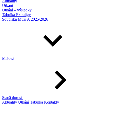
Aktuality
Utkání
Utkání – výsledky
Tabulka Extraligy
Soupiska Muži A 2025/2026
Mládež
Starší dorost
Aktuality
Utkání
Tabulka
Kontakty