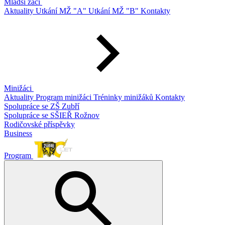
Mladší žáci
Aktuality
Utkání MŽ "A"
Utkání MŽ "B"
Kontakty
Minižáci
Aktuality
Program minižáci
Tréninky minižáků
Kontakty
Spolupráce se ZŠ Zubří
Spolupráce se SŠIEŘ Rožnov
Rodičovské příspěvky
Business
Program