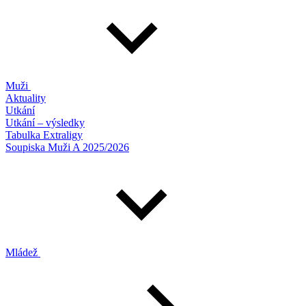
Muži
Aktuality
Utkání
Utkání – výsledky
Tabulka Extraligy
Soupiska Muži A 2025/2026
Mládež