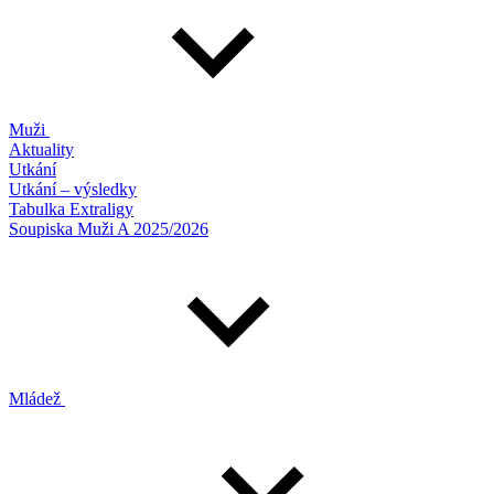
Muži
Aktuality
Utkání
Utkání – výsledky
Tabulka Extraligy
Soupiska Muži A 2025/2026
Mládež