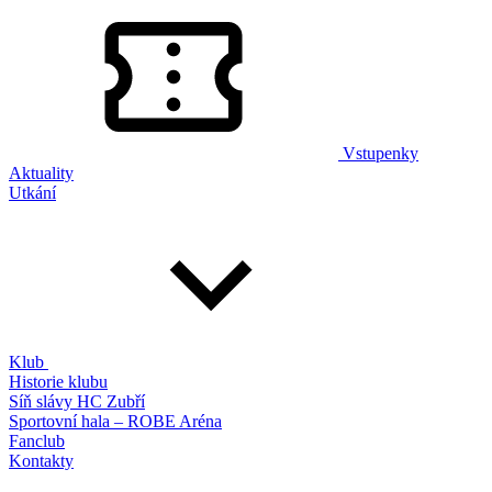
Vstupenky
Aktuality
Utkání
Klub
Historie klubu
Síň slávy HC Zubří
Sportovní hala – ROBE Aréna
Fanclub
Kontakty