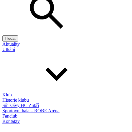
Hledat
Aktuality
Utkání
Klub
Historie klubu
Síň slávy HC Zubří
Sportovní hala – ROBE Aréna
Fanclub
Kontakty