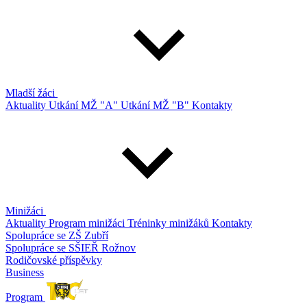
Mladší žáci
Aktuality
Utkání MŽ "A"
Utkání MŽ "B"
Kontakty
Minižáci
Aktuality
Program minižáci
Tréninky minižáků
Kontakty
Spolupráce se ZŠ Zubří
Spolupráce se SŠIEŘ Rožnov
Rodičovské příspěvky
Business
Program