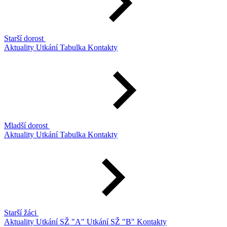
Starší dorost
Aktuality
Utkání
Tabulka
Kontakty
Mladší dorost
Aktuality
Utkání
Tabulka
Kontakty
Starší žáci
Aktuality
Utkání SŽ "A"
Utkání SŽ "B"
Kontakty