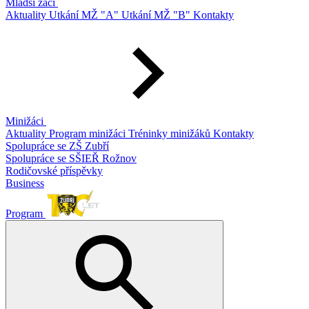
Mladší žáci
Aktuality
Utkání MŽ "A"
Utkání MŽ "B"
Kontakty
Minižáci
Aktuality
Program minižáci
Tréninky minižáků
Kontakty
Spolupráce se ZŠ Zubří
Spolupráce se SŠIEŘ Rožnov
Rodičovské příspěvky
Business
Program