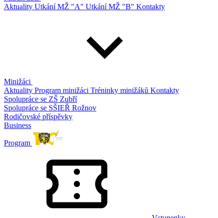
Aktuality
Utkání MŽ "A"
Utkání MŽ "B"
Kontakty
Minižáci
Aktuality
Program minižáci
Tréninky minižáků
Kontakty
Spolupráce se ZŠ Zubří
Spolupráce se SŠIEŘ Rožnov
Rodičovské příspěvky
Business
Program
Vstupenky