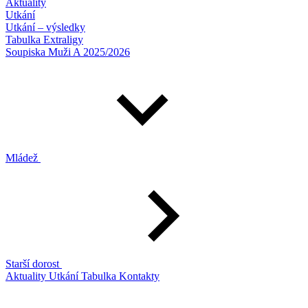
Aktuality
Utkání
Utkání – výsledky
Tabulka Extraligy
Soupiska Muži A 2025/2026
Mládež
Starší dorost
Aktuality
Utkání
Tabulka
Kontakty