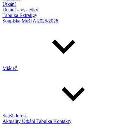
Utkání
Utkání – výsledky
Tabulka Extraligy
Soupiska Muži A 2025/2026
Mládež
Starší dorost
Aktuality
Utkání
Tabulka
Kontakty