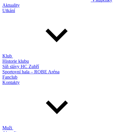
Aktuality
Utkání
Klub
Historie klubu
Síň slávy HC Zubří
Sportovní hala – ROBE Aréna
Fanclub
Kontakty
Muži