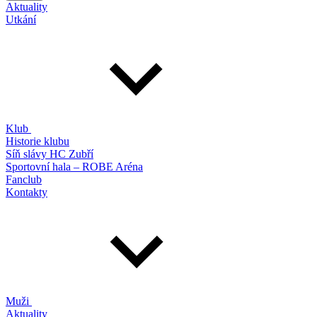
Aktuality
Utkání
Klub
Historie klubu
Síň slávy HC Zubří
Sportovní hala – ROBE Aréna
Fanclub
Kontakty
Muži
Aktuality