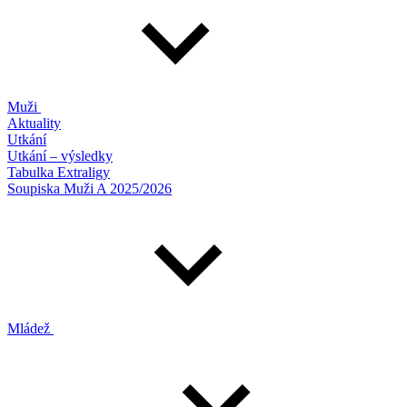
Muži
Aktuality
Utkání
Utkání – výsledky
Tabulka Extraligy
Soupiska Muži A 2025/2026
Mládež