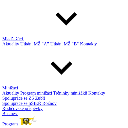
Mladší žáci
Aktuality
Utkání MŽ "A"
Utkání MŽ "B"
Kontakty
Minižáci
Aktuality
Program minižáci
Tréninky minižáků
Kontakty
Spolupráce se ZŠ Zubří
Spolupráce se SŠIEŘ Rožnov
Rodičovské příspěvky
Business
Program