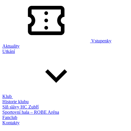
Vstupenky
Aktuality
Utkání
Klub
Historie klubu
Síň slávy HC Zubří
Sportovní hala – ROBE Aréna
Fanclub
Kontakty