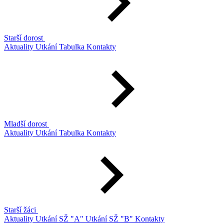
Starší dorost
Aktuality
Utkání
Tabulka
Kontakty
Mladší dorost
Aktuality
Utkání
Tabulka
Kontakty
Starší žáci
Aktuality
Utkání SŽ "A"
Utkání SŽ "B"
Kontakty