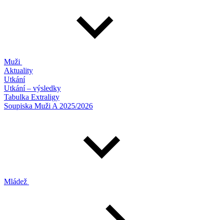
Muži
Aktuality
Utkání
Utkání – výsledky
Tabulka Extraligy
Soupiska Muži A 2025/2026
Mládež