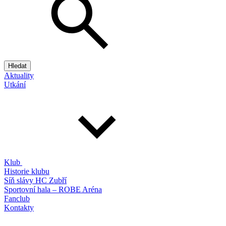
Hledat
Aktuality
Utkání
Klub
Historie klubu
Síň slávy HC Zubří
Sportovní hala – ROBE Aréna
Fanclub
Kontakty