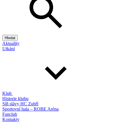
Hledat
Aktuality
Utkání
Klub
Historie klubu
Síň slávy HC Zubří
Sportovní hala – ROBE Aréna
Fanclub
Kontakty