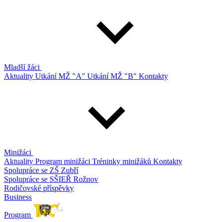
Mladší žáci
Aktuality
Utkání MŽ "A"
Utkání MŽ "B"
Kontakty
Minižáci
Aktuality
Program minižáci
Tréninky minižáků
Kontakty
Spolupráce se ZŠ Zubří
Spolupráce se SŠIEŘ Rožnov
Rodičovské příspěvky
Business
Program