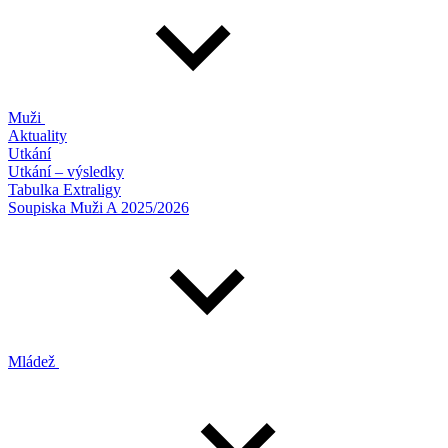
Muži
Aktuality
Utkání
Utkání – výsledky
Tabulka Extraligy
Soupiska Muži A 2025/2026
Mládež