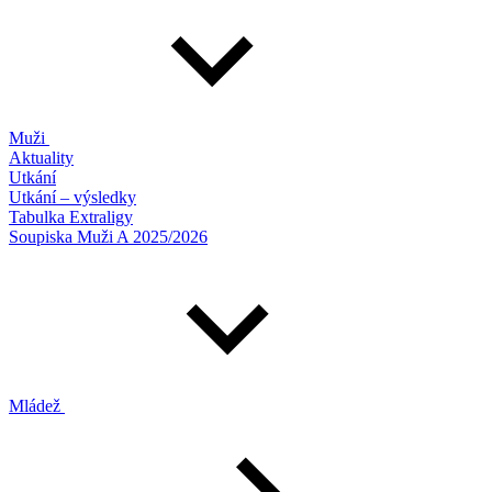
Muži
Aktuality
Utkání
Utkání – výsledky
Tabulka Extraligy
Soupiska Muži A 2025/2026
Mládež