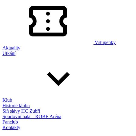
Vstupenky
Aktuality
Utkání
Klub
Historie klubu
Síň slávy HC Zubří
Sportovní hala – ROBE Aréna
Fanclub
Kontakty