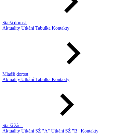
Starší dorost
Aktuality
Utkání
Tabulka
Kontakty
Mladší dorost
Aktuality
Utkání
Tabulka
Kontakty
Starší žáci
Aktuality
Utkání SŽ "A"
Utkání SŽ "B"
Kontakty