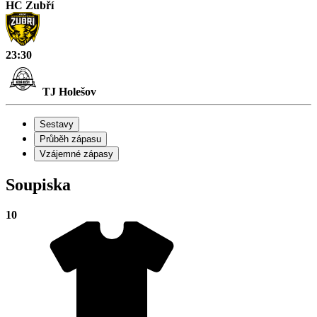
HC Zubří
23:30
TJ Holešov
Sestavy
Průběh zápasu
Vzájemné zápasy
Soupiska
10