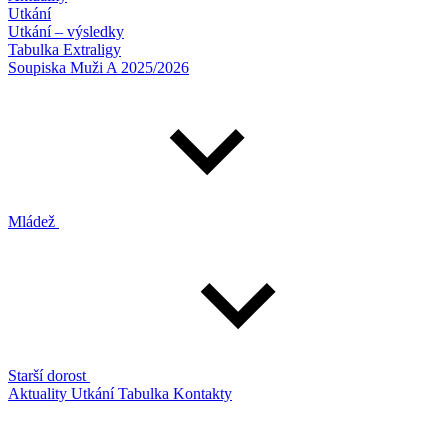
Utkání
Utkání – výsledky
Tabulka Extraligy
Soupiska Muži A 2025/2026
Mládež
Starší dorost
Aktuality
Utkání
Tabulka
Kontakty