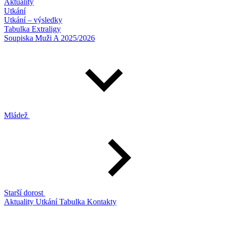
Aktuality
Utkání
Utkání – výsledky
Tabulka Extraligy
Soupiska Muži A 2025/2026
Mládež
Starší dorost
Aktuality
Utkání
Tabulka
Kontakty