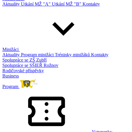
Aktuality
Utkání MŽ "A"
Utkání MŽ "B"
Kontakty
Minižáci
Aktuality
Program minižáci
Tréninky minižáků
Kontakty
Spolupráce se ZŠ Zubří
Spolupráce se SŠIEŘ Rožnov
Rodičovské příspěvky
Business
Program
Vstupenky