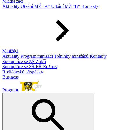
Mladší žáci
Aktuality
Utkání MŽ "A"
Utkání MŽ "B"
Kontakty
Minižáci
Aktuality
Program minižáci
Tréninky minižáků
Kontakty
Spolupráce se ZŠ Zubří
Spolupráce se SŠIEŘ Rožnov
Rodičovské příspěvky
Business
Program