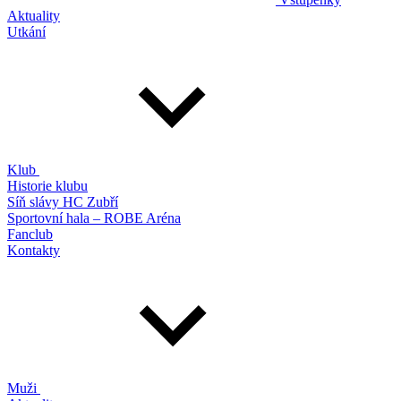
Aktuality
Utkání
Klub
Historie klubu
Síň slávy HC Zubří
Sportovní hala – ROBE Aréna
Fanclub
Kontakty
Muži