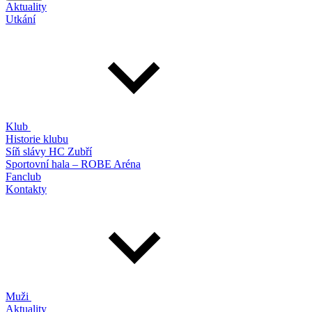
Aktuality
Utkání
Klub
Historie klubu
Síň slávy HC Zubří
Sportovní hala – ROBE Aréna
Fanclub
Kontakty
Muži
Aktuality