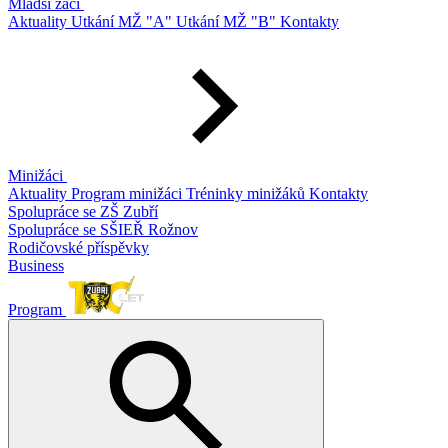
Mladší žáci
Aktuality
Utkání MŽ "A"
Utkání MŽ "B"
Kontakty
Minižáci
Aktuality
Program minižáci
Tréninky minižáků
Kontakty
Spolupráce se ZŠ Zubří
Spolupráce se SŠIEŘ Rožnov
Rodičovské příspěvky
Business
Program