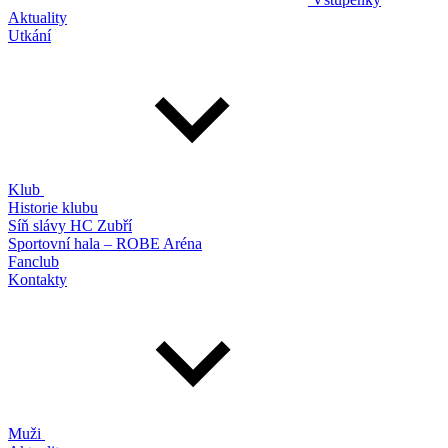
Aktuality
Utkání
Klub
Historie klubu
Síň slávy HC Zubří
Sportovní hala – ROBE Aréna
Fanclub
Kontakty
Muži