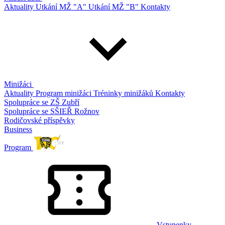
Aktuality
Utkání MŽ "A"
Utkání MŽ "B"
Kontakty
Minižáci
Aktuality
Program minižáci
Tréninky minižáků
Kontakty
Spolupráce se ZŠ Zubří
Spolupráce se SŠIEŘ Rožnov
Rodičovské příspěvky
Business
Program
Vstupenky