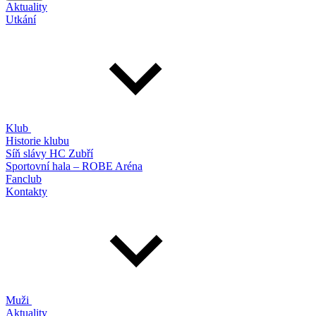
Aktuality
Utkání
Klub
Historie klubu
Síň slávy HC Zubří
Sportovní hala – ROBE Aréna
Fanclub
Kontakty
Muži
Aktuality