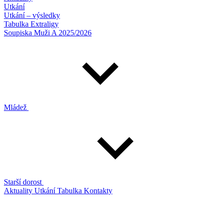
Utkání
Utkání – výsledky
Tabulka Extraligy
Soupiska Muži A 2025/2026
Mládež
Starší dorost
Aktuality
Utkání
Tabulka
Kontakty