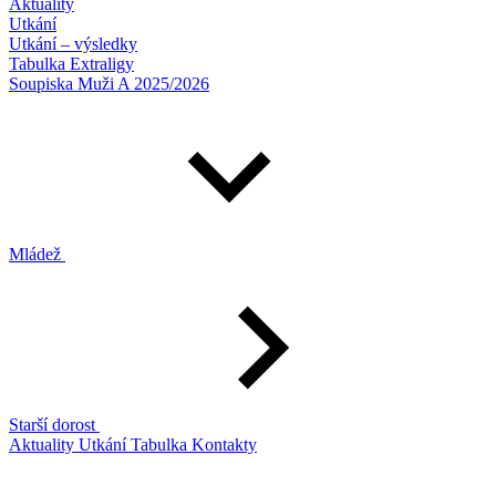
Aktuality
Utkání
Utkání – výsledky
Tabulka Extraligy
Soupiska Muži A 2025/2026
Mládež
Starší dorost
Aktuality
Utkání
Tabulka
Kontakty