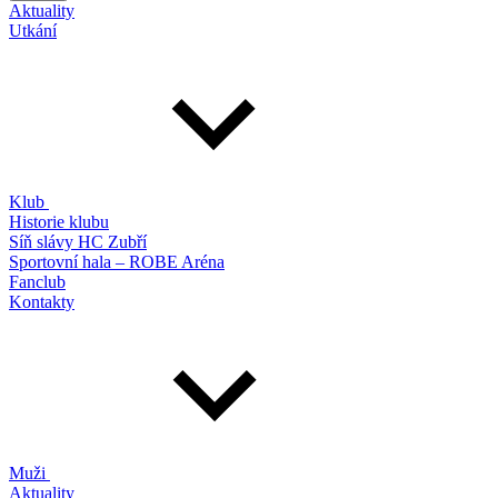
Aktuality
Utkání
Klub
Historie klubu
Síň slávy HC Zubří
Sportovní hala – ROBE Aréna
Fanclub
Kontakty
Muži
Aktuality