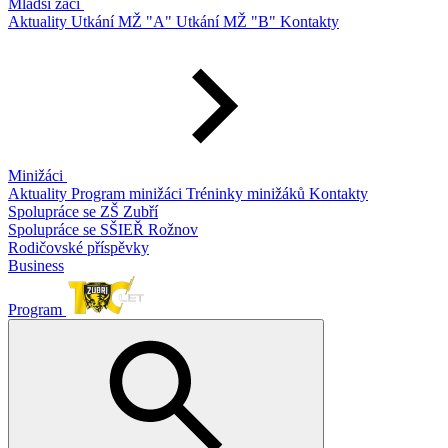
Mladší žáci
Aktuality
Utkání MŽ "A"
Utkání MŽ "B"
Kontakty
Minižáci
Aktuality
Program minižáci
Tréninky minižáků
Kontakty
Spolupráce se ZŠ Zubří
Spolupráce se SŠIEŘ Rožnov
Rodičovské příspěvky
Business
Program