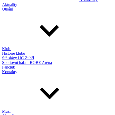
Aktuality
Utkání
Klub
Historie klubu
Síň slávy HC Zubří
Sportovní hala – ROBE Aréna
Fanclub
Kontakty
Muži