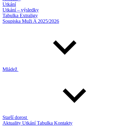
Utkání
Utkání – výsledky
Tabulka Extraligy
Soupiska Muži A 2025/2026
Mládež
Starší dorost
Aktuality
Utkání
Tabulka
Kontakty