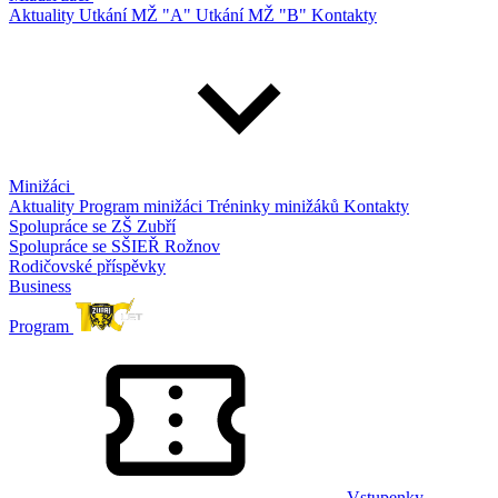
Aktuality
Utkání MŽ "A"
Utkání MŽ "B"
Kontakty
Minižáci
Aktuality
Program minižáci
Tréninky minižáků
Kontakty
Spolupráce se ZŠ Zubří
Spolupráce se SŠIEŘ Rožnov
Rodičovské příspěvky
Business
Program
Vstupenky