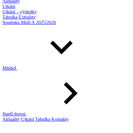
Aktuality
Utkání
Utkání – výsledky
Tabulka Extraligy
Soupiska Muži A 2025/2026
Mládež
Starší dorost
Aktuality
Utkání
Tabulka
Kontakty