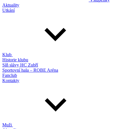
Aktuality
Utkání
Klub
Historie klubu
Síň slávy HC Zubří
Sportovní hala – ROBE Aréna
Fanclub
Kontakty
Muži