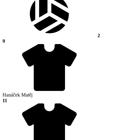
2
9
Hanáček Matěj
11