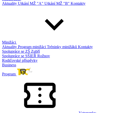
Aktuality
Utkání MŽ "A"
Utkání MŽ "B"
Kontakty
Minižáci
Aktuality
Program minižáci
Tréninky minižáků
Kontakty
Spolupráce se ZŠ Zubří
Spolupráce se SŠIEŘ Rožnov
Rodičovské příspěvky
Business
Program
Vstupenky