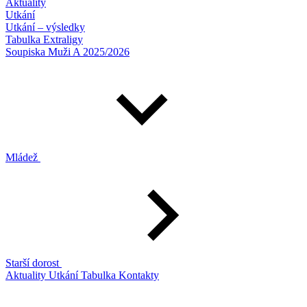
Aktuality
Utkání
Utkání – výsledky
Tabulka Extraligy
Soupiska Muži A 2025/2026
Mládež
Starší dorost
Aktuality
Utkání
Tabulka
Kontakty