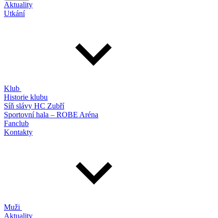
Aktuality
Utkání
Klub
Historie klubu
Síň slávy HC Zubří
Sportovní hala – ROBE Aréna
Fanclub
Kontakty
Muži
Aktuality