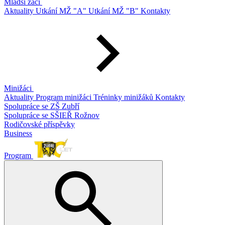
Mladší žáci
Aktuality
Utkání MŽ "A"
Utkání MŽ "B"
Kontakty
Minižáci
Aktuality
Program minižáci
Tréninky minižáků
Kontakty
Spolupráce se ZŠ Zubří
Spolupráce se SŠIEŘ Rožnov
Rodičovské příspěvky
Business
Program