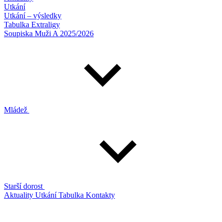
Utkání
Utkání – výsledky
Tabulka Extraligy
Soupiska Muži A 2025/2026
Mládež
Starší dorost
Aktuality
Utkání
Tabulka
Kontakty