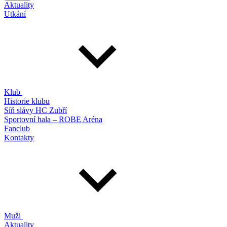
Aktuality
Utkání
Klub
Historie klubu
Síň slávy HC Zubří
Sportovní hala – ROBE Aréna
Fanclub
Kontakty
Muži
Aktuality