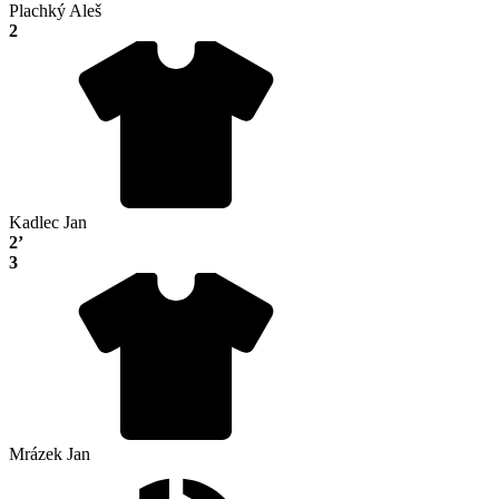
Plachký Aleš
2
Kadlec Jan
2’
3
Mrázek Jan