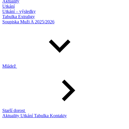
Aktuality
Utkání
Utkání – výsledky
Tabulka Extraligy
Soupiska Muži A 2025/2026
Mládež
Starší dorost
Aktuality
Utkání
Tabulka
Kontakty