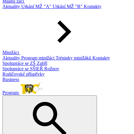
Mladší žáci
Aktuality
Utkání MŽ "A"
Utkání MŽ "B"
Kontakty
Minižáci
Aktuality
Program minižáci
Tréninky minižáků
Kontakty
Spolupráce se ZŠ Zubří
Spolupráce se SŠIEŘ Rožnov
Rodičovské příspěvky
Business
Program