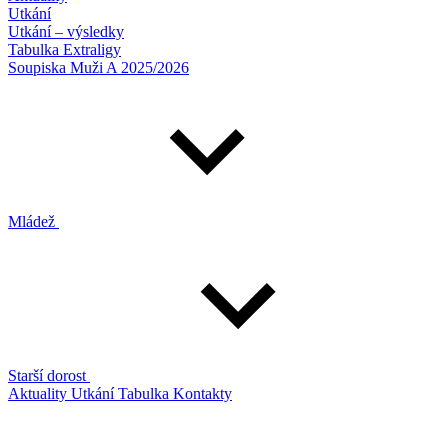
Utkání
Utkání – výsledky
Tabulka Extraligy
Soupiska Muži A 2025/2026
Mládež
Starší dorost
Aktuality
Utkání
Tabulka
Kontakty