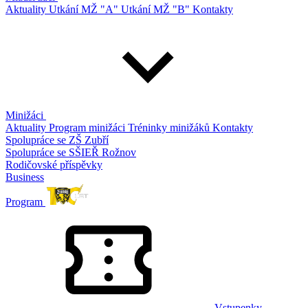
Aktuality
Utkání MŽ "A"
Utkání MŽ "B"
Kontakty
Minižáci
Aktuality
Program minižáci
Tréninky minižáků
Kontakty
Spolupráce se ZŠ Zubří
Spolupráce se SŠIEŘ Rožnov
Rodičovské příspěvky
Business
Program
Vstupenky