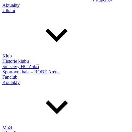
Aktuality
Utkání
Klub
Historie klubu
Síň slávy HC Zubří
Sportovní hala – ROBE Aréna
Fanclub
Kontakty
Muži