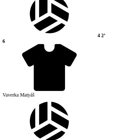
4
2’
6
Vaverka Matyáš