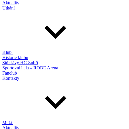
Aktuality
Utkání
Klub
Historie klubu
Síň slávy HC Zubří
Sportovní hala – ROBE Aréna
Fanclub
Kontakty
Muži
Aktuality