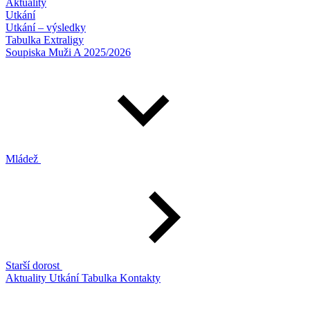
Aktuality
Utkání
Utkání – výsledky
Tabulka Extraligy
Soupiska Muži A 2025/2026
Mládež
Starší dorost
Aktuality
Utkání
Tabulka
Kontakty