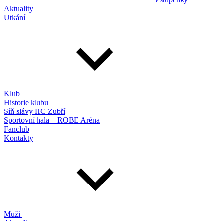
Aktuality
Utkání
Klub
Historie klubu
Síň slávy HC Zubří
Sportovní hala – ROBE Aréna
Fanclub
Kontakty
Muži