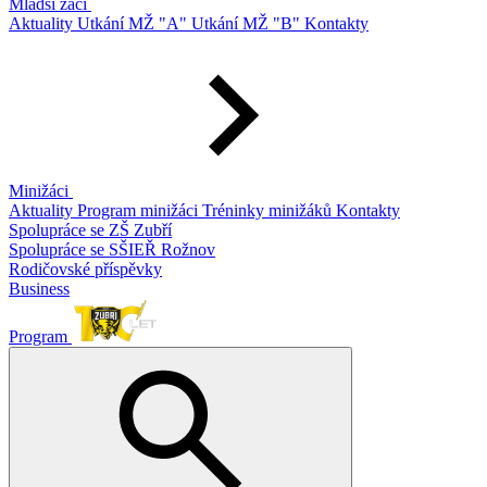
Mladší žáci
Aktuality
Utkání MŽ "A"
Utkání MŽ "B"
Kontakty
Minižáci
Aktuality
Program minižáci
Tréninky minižáků
Kontakty
Spolupráce se ZŠ Zubří
Spolupráce se SŠIEŘ Rožnov
Rodičovské příspěvky
Business
Program