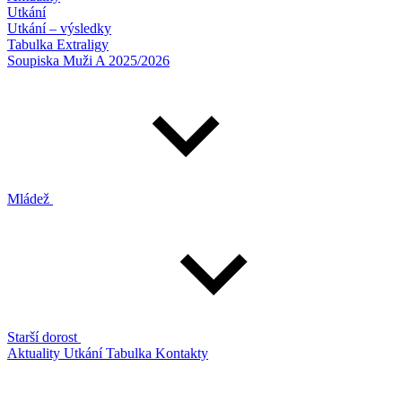
Utkání
Utkání – výsledky
Tabulka Extraligy
Soupiska Muži A 2025/2026
Mládež
Starší dorost
Aktuality
Utkání
Tabulka
Kontakty