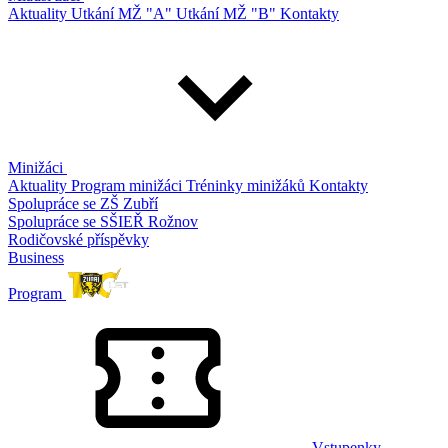
Aktuality
Utkání MŽ "A"
Utkání MŽ "B"
Kontakty
Minižáci
Aktuality
Program minižáci
Tréninky minižáků
Kontakty
Spolupráce se ZŠ Zubří
Spolupráce se SŠIEŘ Rožnov
Rodičovské příspěvky
Business
Program
Vstupenky