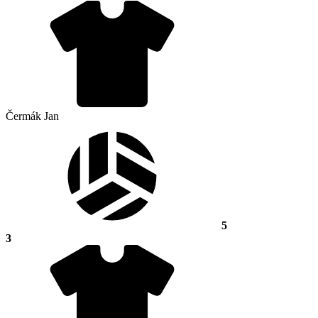
Čermák Jan
5
3