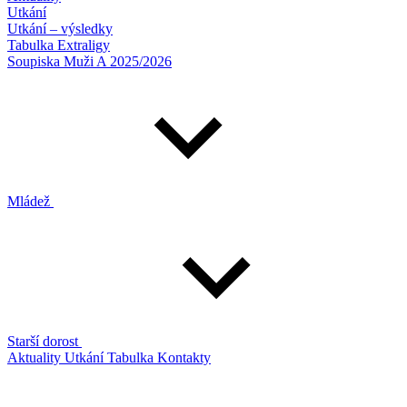
Utkání
Utkání – výsledky
Tabulka Extraligy
Soupiska Muži A 2025/2026
Mládež
Starší dorost
Aktuality
Utkání
Tabulka
Kontakty