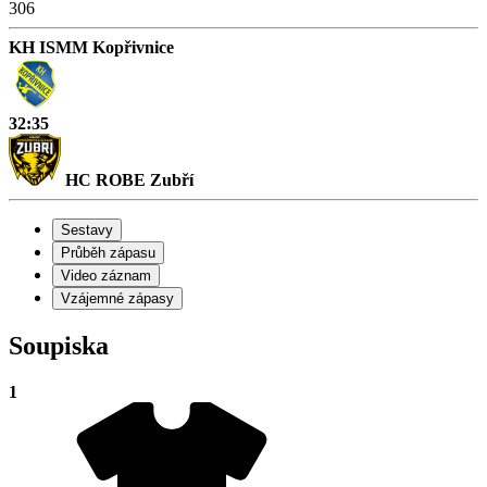
306
KH ISMM Kopřivnice
32:35
HC ROBE Zubří
Sestavy
Průběh zápasu
Video záznam
Vzájemné zápasy
Soupiska
1