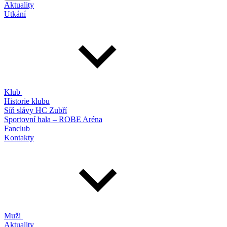
Aktuality
Utkání
Klub
Historie klubu
Síň slávy HC Zubří
Sportovní hala – ROBE Aréna
Fanclub
Kontakty
Muži
Aktuality