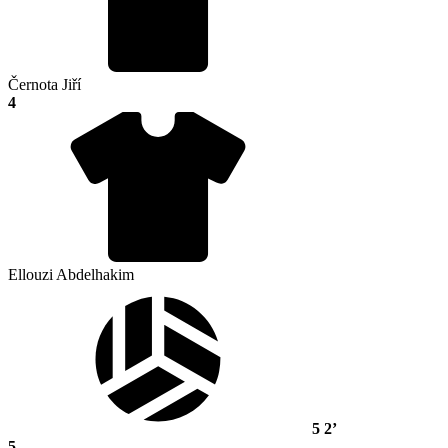
Černota Jiří
4
Ellouzi Abdelhakim
5
2’
5