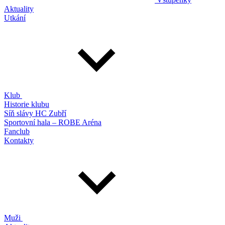
Aktuality
Utkání
Klub
Historie klubu
Síň slávy HC Zubří
Sportovní hala – ROBE Aréna
Fanclub
Kontakty
Muži