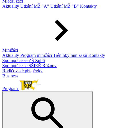
Mladší žáci
Aktuality
Utkání MŽ "A"
Utkání MŽ "B"
Kontakty
Minižáci
Aktuality
Program minižáci
Tréninky minižáků
Kontakty
Spolupráce se ZŠ Zubří
Spolupráce se SŠIEŘ Rožnov
Rodičovské příspěvky
Business
Program