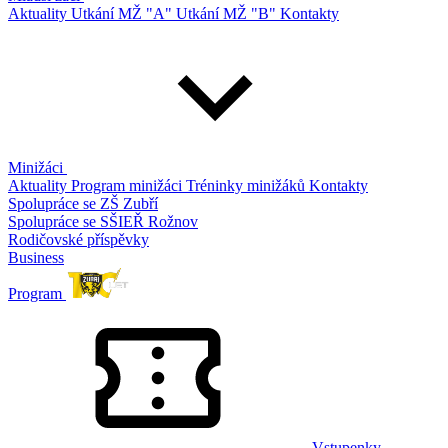
Aktuality
Utkání MŽ "A"
Utkání MŽ "B"
Kontakty
Minižáci
Aktuality
Program minižáci
Tréninky minižáků
Kontakty
Spolupráce se ZŠ Zubří
Spolupráce se SŠIEŘ Rožnov
Rodičovské příspěvky
Business
Program
Vstupenky