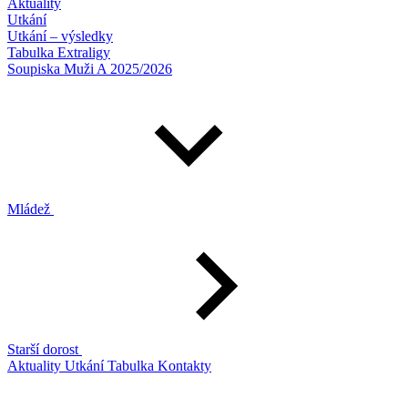
Aktuality
Utkání
Utkání – výsledky
Tabulka Extraligy
Soupiska Muži A 2025/2026
Mládež
Starší dorost
Aktuality
Utkání
Tabulka
Kontakty