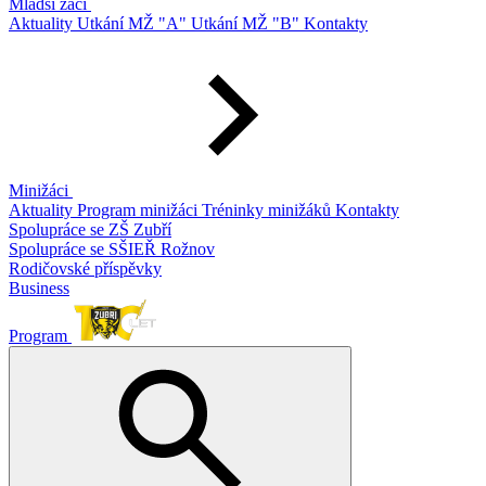
Mladší žáci
Aktuality
Utkání MŽ "A"
Utkání MŽ "B"
Kontakty
Minižáci
Aktuality
Program minižáci
Tréninky minižáků
Kontakty
Spolupráce se ZŠ Zubří
Spolupráce se SŠIEŘ Rožnov
Rodičovské příspěvky
Business
Program