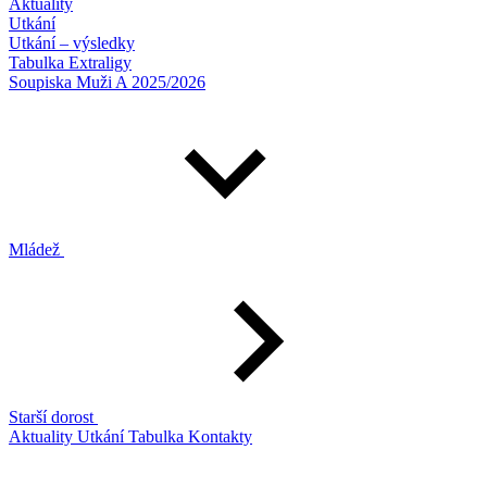
Aktuality
Utkání
Utkání – výsledky
Tabulka Extraligy
Soupiska Muži A 2025/2026
Mládež
Starší dorost
Aktuality
Utkání
Tabulka
Kontakty