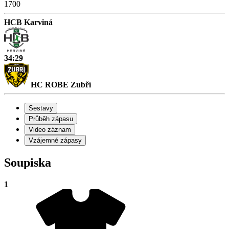
1700
HCB Karviná
34:29
HC ROBE Zubří
Sestavy
Průběh zápasu
Video záznam
Vzájemné zápasy
Soupiska
1