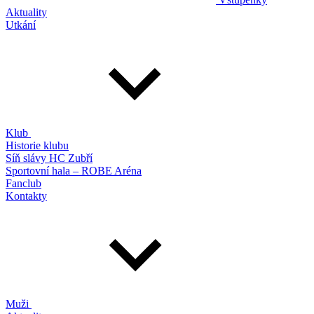
Aktuality
Utkání
Klub
Historie klubu
Síň slávy HC Zubří
Sportovní hala – ROBE Aréna
Fanclub
Kontakty
Muži