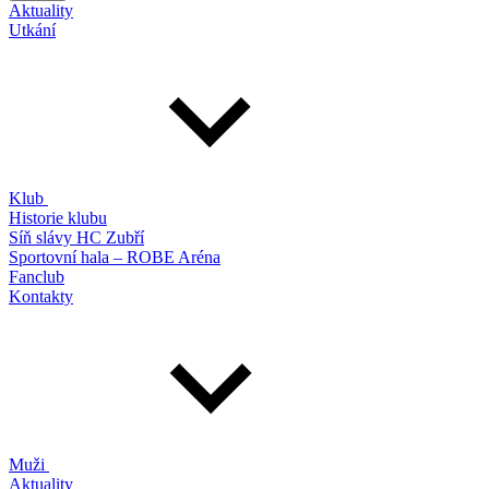
Aktuality
Utkání
Klub
Historie klubu
Síň slávy HC Zubří
Sportovní hala – ROBE Aréna
Fanclub
Kontakty
Muži
Aktuality