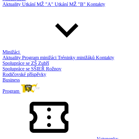
Aktuality
Utkání MŽ "A"
Utkání MŽ "B"
Kontakty
Minižáci
Aktuality
Program minižáci
Tréninky minižáků
Kontakty
Spolupráce se ZŠ Zubří
Spolupráce se SŠIEŘ Rožnov
Rodičovské příspěvky
Business
Program
Vstupenky