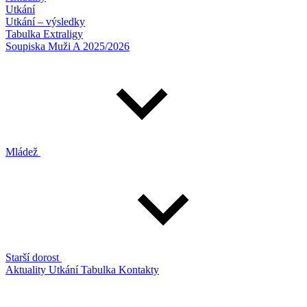
Utkání
Utkání – výsledky
Tabulka Extraligy
Soupiska Muži A 2025/2026
Mládež
Starší dorost
Aktuality
Utkání
Tabulka
Kontakty