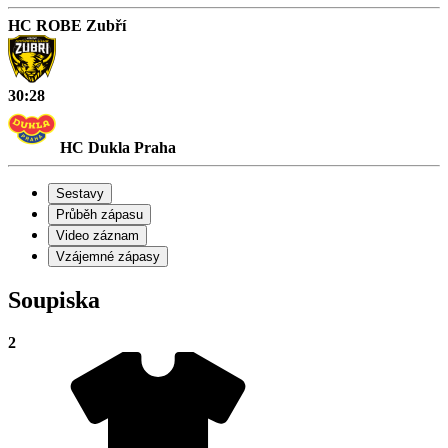
HC ROBE Zubří
30:28
HC Dukla Praha
Sestavy
Průběh zápasu
Video záznam
Vzájemné zápasy
Soupiska
2