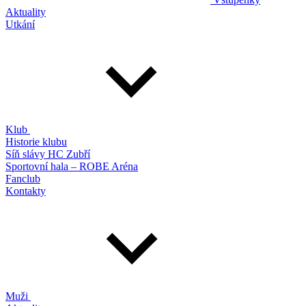
Aktuality
Utkání
Klub
Historie klubu
Síň slávy HC Zubří
Sportovní hala – ROBE Aréna
Fanclub
Kontakty
Muži