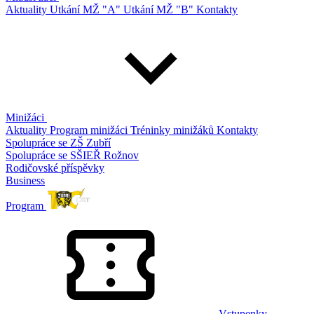
Aktuality
Utkání MŽ "A"
Utkání MŽ "B"
Kontakty
Minižáci
Aktuality
Program minižáci
Tréninky minižáků
Kontakty
Spolupráce se ZŠ Zubří
Spolupráce se SŠIEŘ Rožnov
Rodičovské příspěvky
Business
Program
Vstupenky