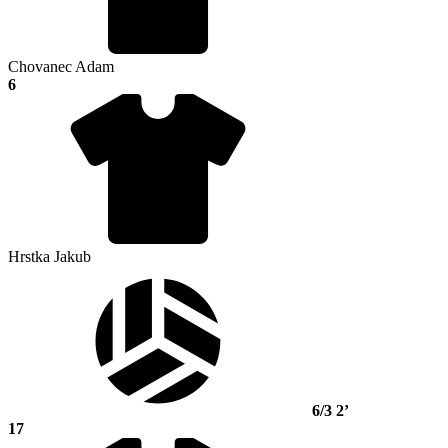
Chovanec Adam
6
Hrstka Jakub
6/3
2’
17