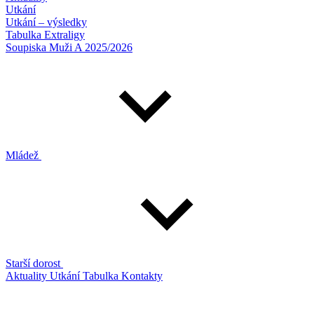
Utkání
Utkání – výsledky
Tabulka Extraligy
Soupiska Muži A 2025/2026
Mládež
Starší dorost
Aktuality
Utkání
Tabulka
Kontakty