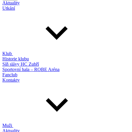
Aktuality
Utkání
Klub
Historie klubu
Síň slávy HC Zubří
Sportovní hala – ROBE Aréna
Fanclub
Kontakty
Muži
Aktuality