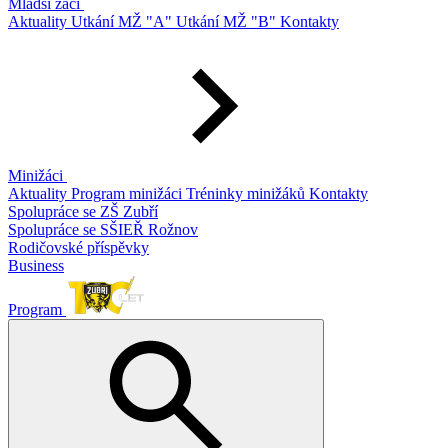
Mladší žáci
Aktuality
Utkání MŽ "A"
Utkání MŽ "B"
Kontakty
Minižáci
Aktuality
Program minižáci
Tréninky minižáků
Kontakty
Spolupráce se ZŠ Zubří
Spolupráce se SŠIEŘ Rožnov
Rodičovské příspěvky
Business
Program