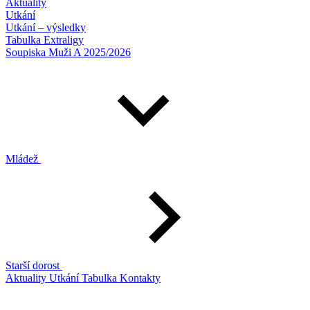
Aktuality
Utkání
Utkání – výsledky
Tabulka Extraligy
Soupiska Muži A 2025/2026
Mládež
Starší dorost
Aktuality
Utkání
Tabulka
Kontakty