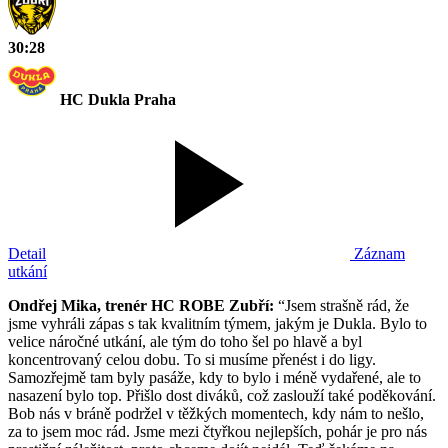
30:28
HC Dukla Praha
Detail
Záznam
utkání
Ondřej Mika, trenér HC ROBE Zubří:
“Jsem strašně rád, že
jsme vyhráli zápas s tak kvalitním týmem, jakým je Dukla. Bylo to
velice náročné utkání, ale tým do toho šel po hlavě a byl
koncentrovaný celou dobu. To si musíme přenést i do ligy.
Samozřejmě tam byly pasáže, kdy to bylo i méně vydařené, ale to
nasazení bylo top. Přišlo dost diváků, což zaslouží také poděkování.
Bob nás v bráně podržel v těžkých momentech, kdy nám to nešlo,
za to jsem moc rád. Jsme mezi čtyřkou nejlepších, pohár je pro nás