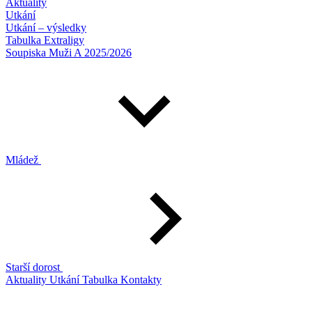
Aktuality
Utkání
Utkání – výsledky
Tabulka Extraligy
Soupiska Muži A 2025/2026
Mládež
Starší dorost
Aktuality
Utkání
Tabulka
Kontakty