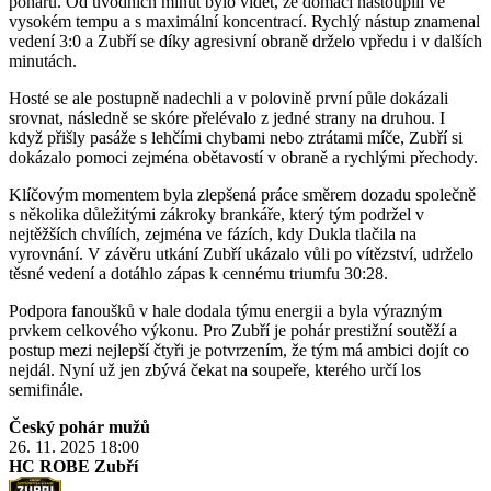
poháru. Od úvodních minut bylo vidět, že domácí nastoupili ve
vysokém tempu a s maximální koncentrací. Rychlý nástup znamenal
vedení 3:0 a Zubří se díky agresivní obraně drželo vpředu i v dalších
minutách.
Hosté se ale postupně nadechli a v polovině první půle dokázali
srovnat, následně se skóre přelévalo z jedné strany na druhou. I
když přišly pasáže s lehčími chybami nebo ztrátami míče, Zubří si
dokázalo pomoci zejména obětavostí v obraně a rychlými přechody.
Klíčovým momentem byla zlepšená práce směrem dozadu společně
s několika důležitými zákroky brankáře, který tým podržel v
nejtěžších chvílích, zejména ve fázích, kdy Dukla tlačila na
vyrovnání. V závěru utkání Zubří ukázalo vůli po vítězství, udrželo
těsné vedení a dotáhlo zápas k cennému triumfu 30:28.
Podpora fanoušků v hale dodala týmu energii a byla výrazným
prvkem celkového výkonu. Pro Zubří je pohár prestižní soutěží a
postup mezi nejlepší čtyři je potvrzením, že tým má ambici dojít co
nejdál. Nyní už jen zbývá čekat na soupeře, kterého určí los
semifinále.
Český pohár mužů
26. 11. 2025
18:00
HC ROBE Zubří