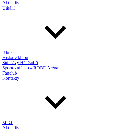
Aktuality
Utkání
Klub
Historie klubu
Síň slávy HC Zubří
Sportovní hala – ROBE Aréna
Fanclub
Kontakty
Muži
Aktuality