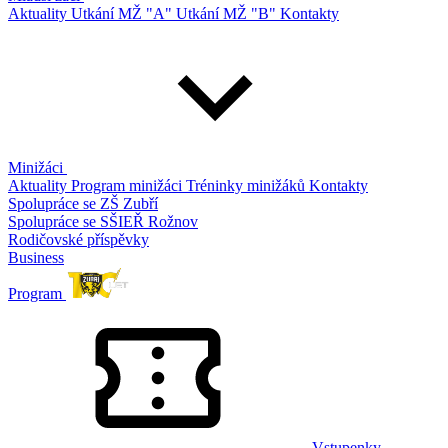
Aktuality
Utkání MŽ "A"
Utkání MŽ "B"
Kontakty
Minižáci
Aktuality
Program minižáci
Tréninky minižáků
Kontakty
Spolupráce se ZŠ Zubří
Spolupráce se SŠIEŘ Rožnov
Rodičovské příspěvky
Business
Program
Vstupenky