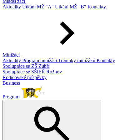
Mladší žáci
Aktuality
Utkání MŽ "A"
Utkání MŽ "B"
Kontakty
Minižáci
Aktuality
Program minižáci
Tréninky minižáků
Kontakty
Spolupráce se ZŠ Zubří
Spolupráce se SŠIEŘ Rožnov
Rodičovské příspěvky
Business
Program