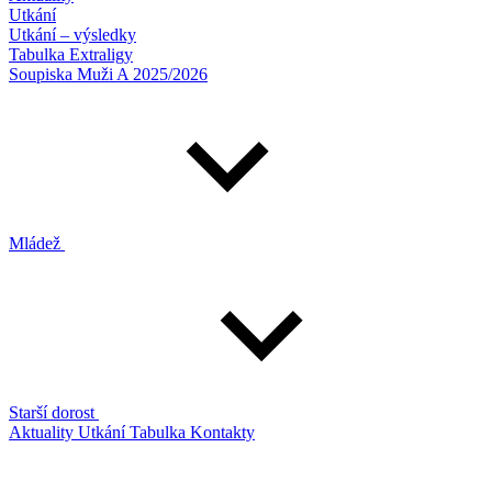
Utkání
Utkání – výsledky
Tabulka Extraligy
Soupiska Muži A 2025/2026
Mládež
Starší dorost
Aktuality
Utkání
Tabulka
Kontakty