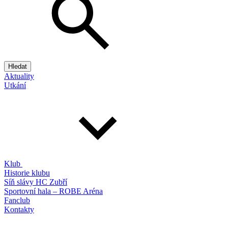
Hledat
Aktuality
Utkání
Klub
Historie klubu
Síň slávy HC Zubří
Sportovní hala – ROBE Aréna
Fanclub
Kontakty