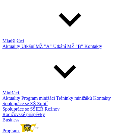
Mladší žáci
Aktuality
Utkání MŽ "A"
Utkání MŽ "B"
Kontakty
Minižáci
Aktuality
Program minižáci
Tréninky minižáků
Kontakty
Spolupráce se ZŠ Zubří
Spolupráce se SŠIEŘ Rožnov
Rodičovské příspěvky
Business
Program