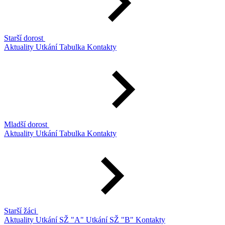
Starší dorost
Aktuality
Utkání
Tabulka
Kontakty
Mladší dorost
Aktuality
Utkání
Tabulka
Kontakty
Starší žáci
Aktuality
Utkání SŽ "A"
Utkání SŽ "B"
Kontakty