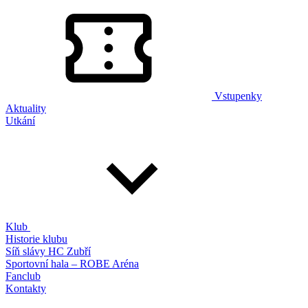
Vstupenky
Aktuality
Utkání
Klub
Historie klubu
Síň slávy HC Zubří
Sportovní hala – ROBE Aréna
Fanclub
Kontakty