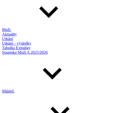
Muži
Aktuality
Utkání
Utkání – výsledky
Tabulka Extraligy
Soupiska Muži A 2025/2026
Mládež