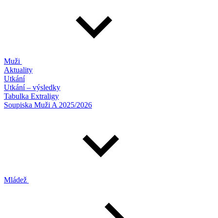
Muži
Aktuality
Utkání
Utkání – výsledky
Tabulka Extraligy
Soupiska Muži A 2025/2026
Mládež