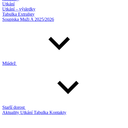
Utkání
Utkání – výsledky
Tabulka Extraligy
Soupiska Muži A 2025/2026
Mládež
Starší dorost
Aktuality
Utkání
Tabulka
Kontakty