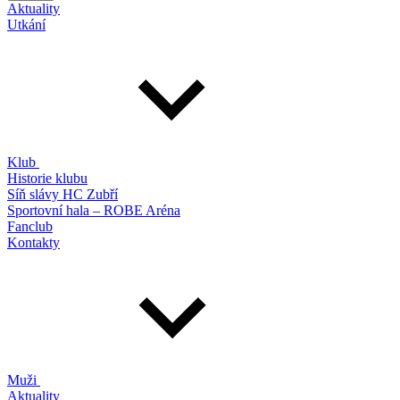
Aktuality
Utkání
Klub
Historie klubu
Síň slávy HC Zubří
Sportovní hala – ROBE Aréna
Fanclub
Kontakty
Muži
Aktuality