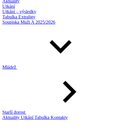
Aktuality
Utkání
Utkání – výsledky
Tabulka Extraligy
Soupiska Muži A 2025/2026
Mládež
Starší dorost
Aktuality
Utkání
Tabulka
Kontakty