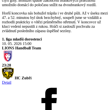
čtyři góly. Bohužel špatné zakončení brankových příležitostí
umožnilo domácí do poločasu snížit na dvoubrankový rozdíl.
Horší koncovka nás bohužel trápila i ve druhé půli. Až v úseku mezi
47. a 52. minutou byl útok bezchybný, soupeři jsme se vzdálili a
rozhodli prakticky o vítězi průměrného střetnutí. V koncovce už
kluci vedení nepustili z rukou. Hráči si zaslouží pochvalu za
zvládnutí posledního zápasu úspěšné sezóny.
1. liga mladší dorostenci
10. 05. 2026
15:00
LIONS Handball Team
23:28
HC Zubří
Detail