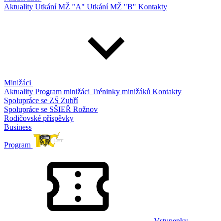
Aktuality
Utkání MŽ "A"
Utkání MŽ "B"
Kontakty
Minižáci
Aktuality
Program minižáci
Tréninky minižáků
Kontakty
Spolupráce se ZŠ Zubří
Spolupráce se SŠIEŘ Rožnov
Rodičovské příspěvky
Business
Program
Vstupenky