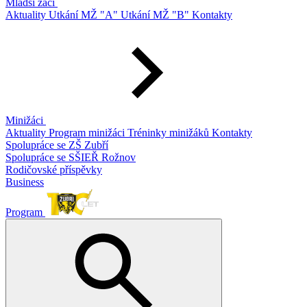
Mladší žáci
Aktuality
Utkání MŽ "A"
Utkání MŽ "B"
Kontakty
Minižáci
Aktuality
Program minižáci
Tréninky minižáků
Kontakty
Spolupráce se ZŠ Zubří
Spolupráce se SŠIEŘ Rožnov
Rodičovské příspěvky
Business
Program