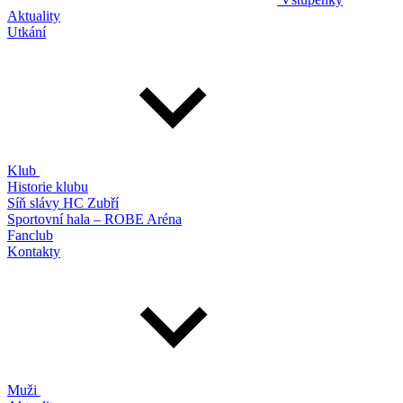
Aktuality
Utkání
Klub
Historie klubu
Síň slávy HC Zubří
Sportovní hala – ROBE Aréna
Fanclub
Kontakty
Muži