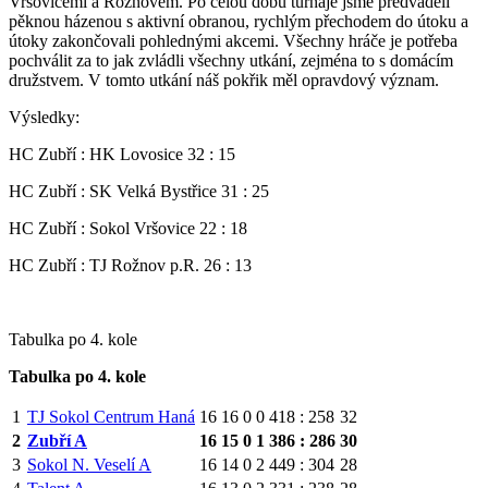
Vršovicemi a Rožnovem. Po celou dobu turnaje jsme předváděli
pěknou házenou s aktivní obranou, rychlým přechodem do útoku a
útoky zakončovali pohlednými akcemi. Všechny hráče je potřeba
pochválit za to jak zvládli všechny utkání, zejména to s domácím
družstvem. V tomto utkání náš pokřik měl opravdový význam.
Výsledky:
HC Zubří : HK Lovosice 32 : 15
HC Zubří : SK Velká Bystřice 31 : 25
HC Zubří : Sokol Vršovice 22 : 18
HC Zubří : TJ Rožnov p.R. 26 : 13
Tabulka po 4. kole
Tabulka po 4. kole
1
TJ Sokol Centrum Haná
16
16
0
0
418 : 258
32
2
Zubří A
16
15
0
1
386 : 286
30
3
Sokol N. Veselí A
16
14
0
2
449 : 304
28