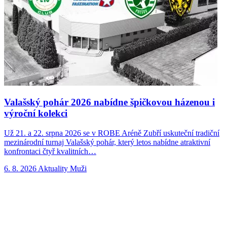
Valašský pohár 2026 nabídne špičkovou házenou i
výroční kolekci
Už 21. a 22. srpna 2026 se v ROBE Aréně Zubří uskuteční tradiční
N
mezinárodní turnaj Valašský pohár, který letos nabídne atraktivní
p
konfrontaci čtyř kvalitních…
n
6. 8. 2026
Aktuality
Muži
5