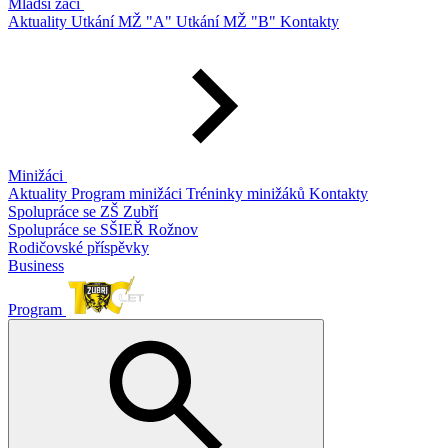
Mladší žáci
Aktuality
Utkání MŽ "A"
Utkání MŽ "B"
Kontakty
Minižáci
Aktuality
Program minižáci
Tréninky minižáků
Kontakty
Spolupráce se ZŠ Zubří
Spolupráce se SŠIEŘ Rožnov
Rodičovské příspěvky
Business
Program