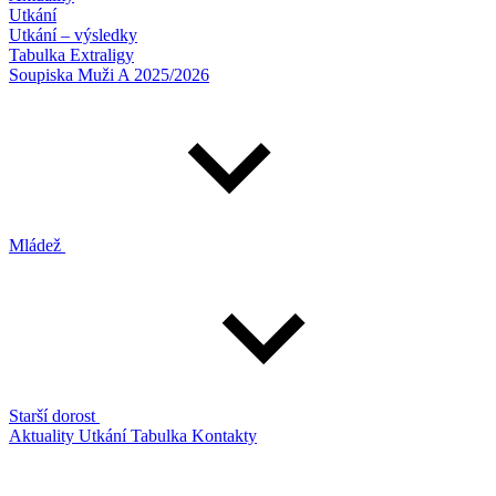
Utkání
Utkání – výsledky
Tabulka Extraligy
Soupiska Muži A 2025/2026
Mládež
Starší dorost
Aktuality
Utkání
Tabulka
Kontakty