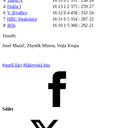
4
Talent A
16
13
0
2
331 : 238
28
4
Dukla I
16
13
1
2
375 : 259
27
6
V. Bystřice
16
12
0
4
458 : 332
24
7
HBC Strakonice
16
11
0
5
354 : 287
22
8
Jičín
16
10
1
5
360 : 292
21
Trenéři:
Josef Mazáč, Zbyněk Mizera, Vojta Krupa
#starší žáci
#žákovská liga
Sdílet