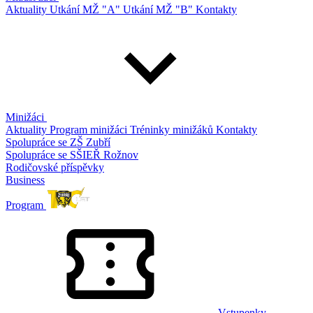
Aktuality
Utkání MŽ "A"
Utkání MŽ "B"
Kontakty
Minižáci
Aktuality
Program minižáci
Tréninky minižáků
Kontakty
Spolupráce se ZŠ Zubří
Spolupráce se SŠIEŘ Rožnov
Rodičovské příspěvky
Business
Program
Vstupenky