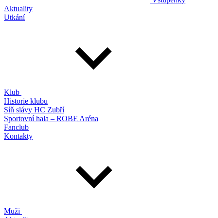
Aktuality
Utkání
Klub
Historie klubu
Síň slávy HC Zubří
Sportovní hala – ROBE Aréna
Fanclub
Kontakty
Muži