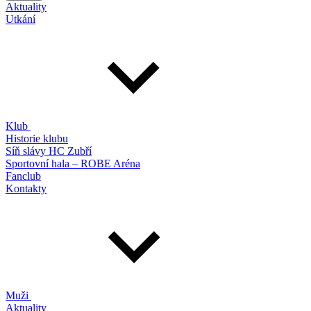
Aktuality
Utkání
Klub
Historie klubu
Síň slávy HC Zubří
Sportovní hala – ROBE Aréna
Fanclub
Kontakty
Muži
Aktuality