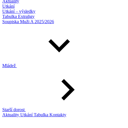
Aktuality
Utkání
Utkání – výsledky
Tabulka Extraligy
Soupiska Muži A 2025/2026
Mládež
Starší dorost
Aktuality
Utkání
Tabulka
Kontakty