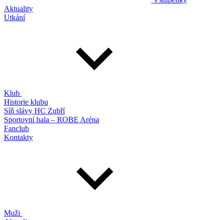
Aktuality
Utkání
Klub
Historie klubu
Síň slávy HC Zubří
Sportovní hala – ROBE Aréna
Fanclub
Kontakty
Muži