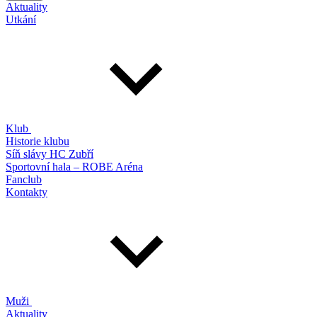
Aktuality
Utkání
Klub
Historie klubu
Síň slávy HC Zubří
Sportovní hala – ROBE Aréna
Fanclub
Kontakty
Muži
Aktuality