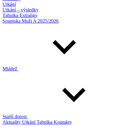
Utkání
Utkání – výsledky
Tabulka Extraligy
Soupiska Muži A 2025/2026
Mládež
Starší dorost
Aktuality
Utkání
Tabulka
Kontakty