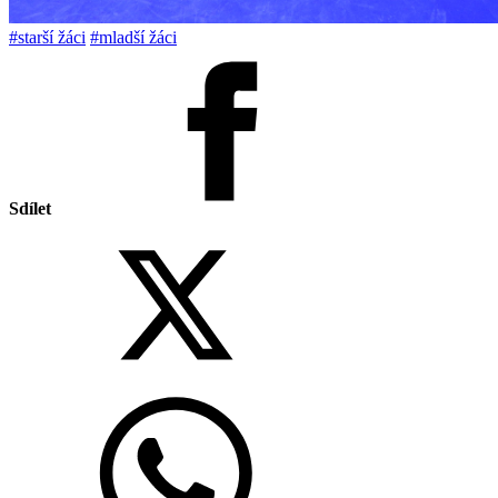
#starší žáci
#mladší žáci
Sdílet