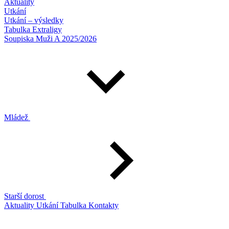
Aktuality
Utkání
Utkání – výsledky
Tabulka Extraligy
Soupiska Muži A 2025/2026
Mládež
Starší dorost
Aktuality
Utkání
Tabulka
Kontakty