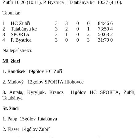
Zubři 16:26 (10:11), P. Bystrica – Tatabánya kc 10:27 (4:16).
Tabuľka:
1
HC Zubři
3
3
0
0
84:46
6
2
Tatabánya kc
3
2
0
1
73:50
4
3
SPORTA
3
1
0
2
50:63
2
4
P. Bystrica
3
0
0
3
31:79
0
Najlepší strelci:
Ml. žiaci
1. Randísek 19gólov HC Zuří
2. Madový 12gólov SPORTA Hlohovec
3. Antala, Kyryljuk, Krancz 11gólov HC SPORTA, Zubří,
Tatabánya
St. žiaci
1. Papp 15gólov Tatabánya
2. Flaser 14gólov Zubří