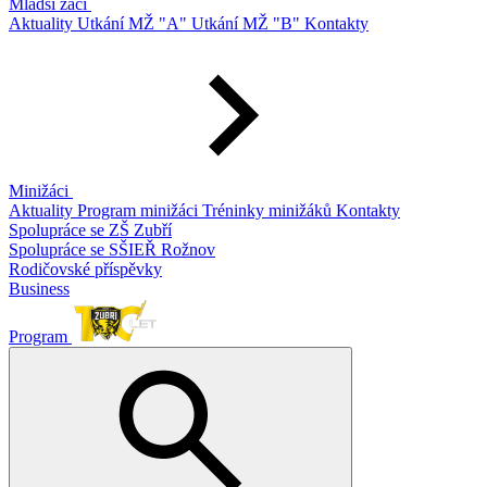
Mladší žáci
Aktuality
Utkání MŽ "A"
Utkání MŽ "B"
Kontakty
Minižáci
Aktuality
Program minižáci
Tréninky minižáků
Kontakty
Spolupráce se ZŠ Zubří
Spolupráce se SŠIEŘ Rožnov
Rodičovské příspěvky
Business
Program