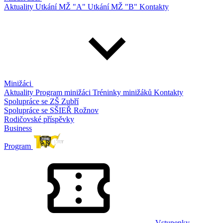
Aktuality
Utkání MŽ "A"
Utkání MŽ "B"
Kontakty
Minižáci
Aktuality
Program minižáci
Tréninky minižáků
Kontakty
Spolupráce se ZŠ Zubří
Spolupráce se SŠIEŘ Rožnov
Rodičovské příspěvky
Business
Program
Vstupenky