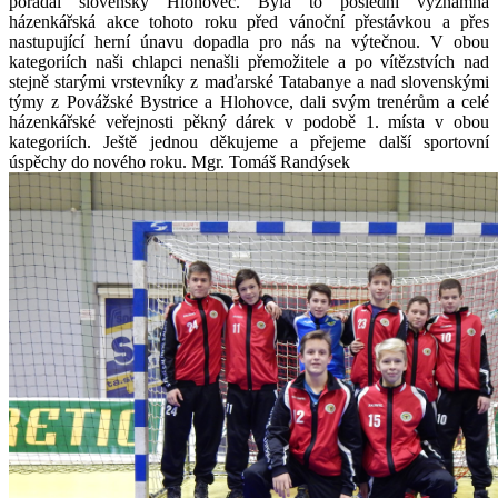
pořádal slovenský Hlohovec. Byla to poslední významná
házenkářská akce tohoto roku před vánoční přestávkou a přes
nastupující herní únavu dopadla pro nás na výtečnou.
V obou
kategoriích naši chlapci nenašli přemožitele a po vítězstvích nad
stejně starými vrstevníky z maďarské Tatabanye a nad slovenskými
týmy z Povážské Bystrice a Hlohovce, dali svým trenérům a celé
házenkářské veřejnosti pěkný dárek v podobě 1. místa v obou
kategoriích. Ještě jednou děkujeme a přejeme další sportovní
úspěchy do nového roku. Mgr. Tomáš Randýsek