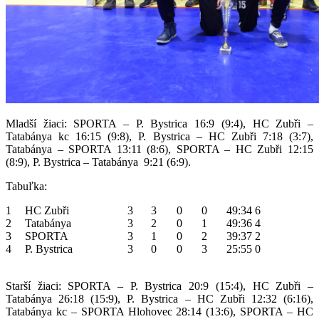
Mladší žiaci: SPORTA – P. Bystrica 16:9 (9:4), HC Zubři –
Tatabánya kc 16:15 (9:8), P. Bystrica – HC Zubři 7:18 (3:7),
Tatabánya – SPORTA 13:11 (8:6), SPORTA – HC Zubři 12:15
(8:9), P. Bystrica – Tatabánya 9:21 (6:9).
Tabuľka:
1
HC Zubři
3
3
0
0
49:34
6
2
Tatabánya
3
2
0
1
49:36
4
3
SPORTA
3
1
0
2
39:37
2
4
P. Bystrica
3
0
0
3
25:55
0
Starší žiaci: SPORTA – P. Bystrica 20:9 (15:4), HC Zubři –
Tatabánya 26:18 (15:9), P. Bystrica – HC Zubři 12:32 (6:16),
Tatabánya kc – SPORTA Hlohovec 28:14 (13:6), SPORTA – HC