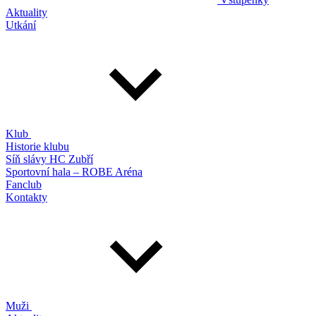
Aktuality
Utkání
Klub
Historie klubu
Síň slávy HC Zubří
Sportovní hala – ROBE Aréna
Fanclub
Kontakty
Muži