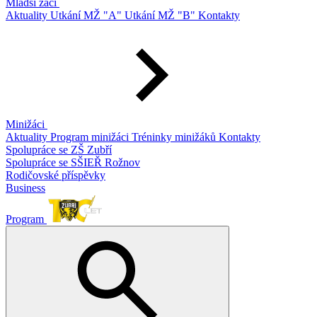
Mladší žáci
Aktuality
Utkání MŽ "A"
Utkání MŽ "B"
Kontakty
Minižáci
Aktuality
Program minižáci
Tréninky minižáků
Kontakty
Spolupráce se ZŠ Zubří
Spolupráce se SŠIEŘ Rožnov
Rodičovské příspěvky
Business
Program