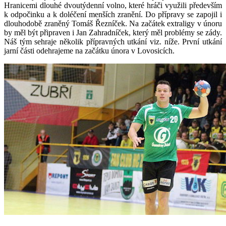
Hranicemi dlouhé dvoutýdenní volno, které hráči využili především
k odpočinku a k doléčení menších zranění. Do přípravy se zapojil i
dlouhodobě zraněný Tomáš Řezníček. Na začátek extraligy v únoru
by měl být připraven i Jan Zahradníček, který měl problémy se zády.
Náš tým sehraje několik přípravných utkání viz. níže. První utkání
jarní části odehrajeme na začátku února v Lovosicích.