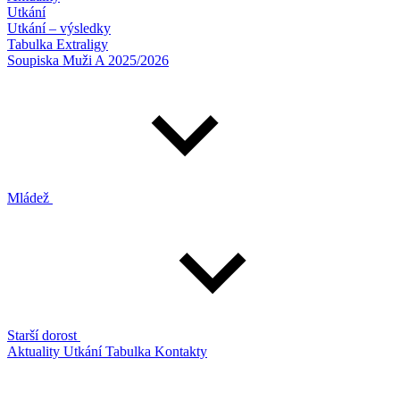
Utkání
Utkání – výsledky
Tabulka Extraligy
Soupiska Muži A 2025/2026
Mládež
Starší dorost
Aktuality
Utkání
Tabulka
Kontakty