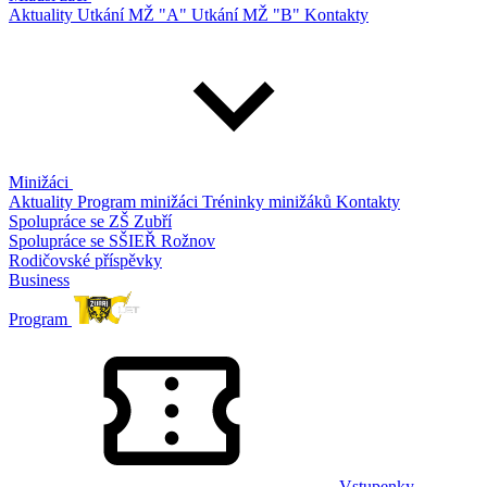
Aktuality
Utkání MŽ "A"
Utkání MŽ "B"
Kontakty
Minižáci
Aktuality
Program minižáci
Tréninky minižáků
Kontakty
Spolupráce se ZŠ Zubří
Spolupráce se SŠIEŘ Rožnov
Rodičovské příspěvky
Business
Program
Vstupenky