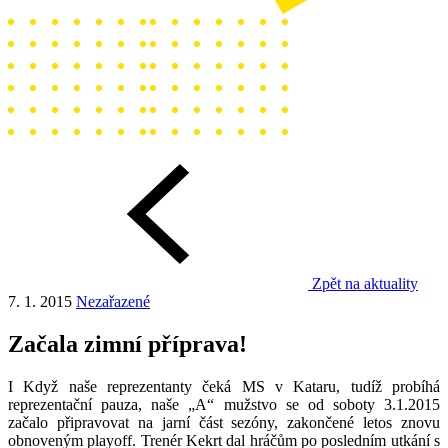
Zpět na aktuality
7. 1. 2015
Nezařazené
Začala zimní příprava!
I Když naše reprezentanty čeká MS v Kataru, tudíž probíhá
reprezentační pauza, naše „A“ mužstvo se od soboty 3.1.2015
začalo připravovat na jarní část sezóny, zakončené letos znovu
obnoveným playoff. Trenér Kekrt dal hráčům po posledním utkání s