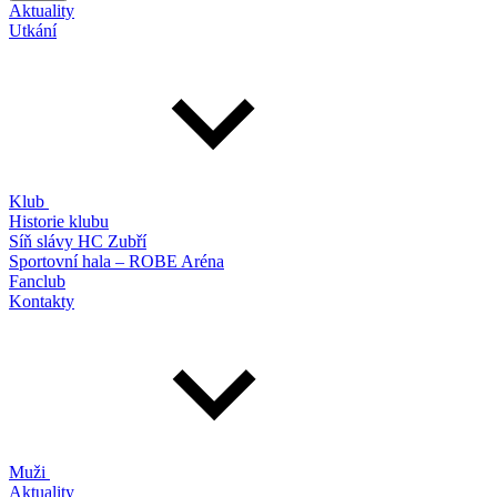
Aktuality
Utkání
Klub
Historie klubu
Síň slávy HC Zubří
Sportovní hala – ROBE Aréna
Fanclub
Kontakty
Muži
Aktuality