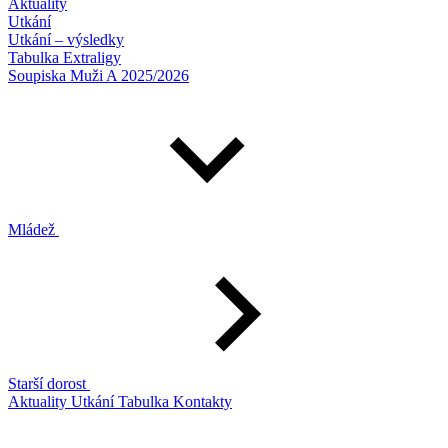
Aktuality
Utkání
Utkání – výsledky
Tabulka Extraligy
Soupiska Muži A 2025/2026
Mládež
Starší dorost
Aktuality
Utkání
Tabulka
Kontakty