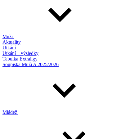
Muži
Aktuality
Utkání
Utkání – výsledky
Tabulka Extraligy
Soupiska Muži A 2025/2026
Mládež