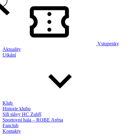
Vstupenky
Aktuality
Utkání
Klub
Historie klubu
Síň slávy HC Zubří
Sportovní hala – ROBE Aréna
Fanclub
Kontakty