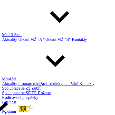
Mladší žáci
Aktuality
Utkání MŽ "A"
Utkání MŽ "B"
Kontakty
Minižáci
Aktuality
Program minižáci
Tréninky minižáků
Kontakty
Spolupráce se ZŠ Zubří
Spolupráce se SŠIEŘ Rožnov
Rodičovské příspěvky
Business
Program