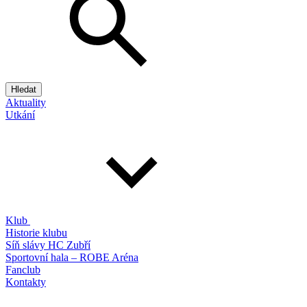
Hledat
Aktuality
Utkání
Klub
Historie klubu
Síň slávy HC Zubří
Sportovní hala – ROBE Aréna
Fanclub
Kontakty