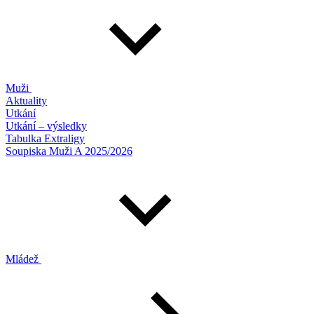
Muži
Aktuality
Utkání
Utkání – výsledky
Tabulka Extraligy
Soupiska Muži A 2025/2026
Mládež