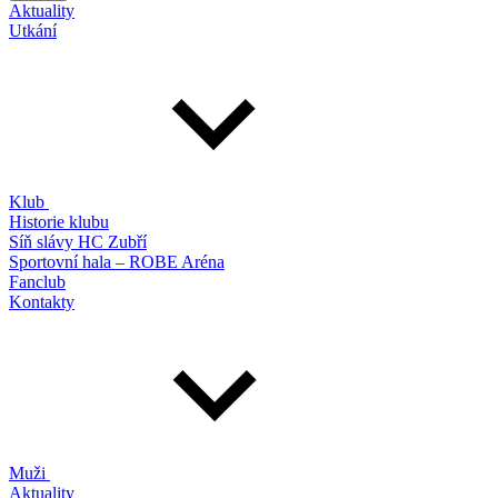
Aktuality
Utkání
Klub
Historie klubu
Síň slávy HC Zubří
Sportovní hala – ROBE Aréna
Fanclub
Kontakty
Muži
Aktuality