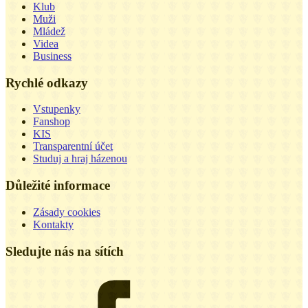
Klub
Muži
Mládež
Videa
Business
Rychlé odkazy
Vstupenky
Fanshop
KIS
Transparentní účet
Studuj a hraj házenou
Důležité informace
Zásady cookies
Kontakty
Sledujte nás na sítích