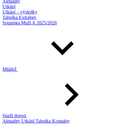
Aktuality
Utkání
Utkání – výsledky
Tabulka Extraligy
Soupiska Muži A 2025/2026
Mládež
Starší dorost
Aktuality
Utkání
Tabulka
Kontakty