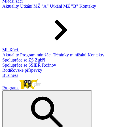
Mladší žáci
Aktuality
Utkání MŽ "A"
Utkání MŽ "B"
Kontakty
Minižáci
Aktuality
Program minižáci
Tréninky minižáků
Kontakty
Spolupráce se ZŠ Zubří
Spolupráce se SŠIEŘ Rožnov
Rodičovské příspěvky
Business
Program