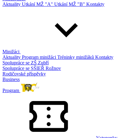
Aktuality
Utkání MŽ "A"
Utkání MŽ "B"
Kontakty
Minižáci
Aktuality
Program minižáci
Tréninky minižáků
Kontakty
Spolupráce se ZŠ Zubří
Spolupráce se SŠIEŘ Rožnov
Rodičovské příspěvky
Business
Program
Vstupenky