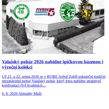
Valašský pohár 2026 nabídne špičkovou házenou i
výroční kolekci
Už 21. a 22. srpna 2026 se v ROBE Aréně Zubří uskuteční tradiční
N
mezinárodní turnaj Valašský pohár, který letos nabídne atraktivní
p
konfrontaci čtyř kvalitních…
n
6. 8. 2026
Aktuality
Muži
5