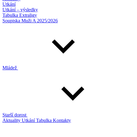
Utkání
Utkání – výsledky
Tabulka Extraligy
Soupiska Muži A 2025/2026
Mládež
Starší dorost
Aktuality
Utkání
Tabulka
Kontakty