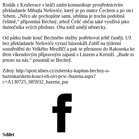
Rodák z Kruševace s hráči zatím komunikuje prostřednictvím
překladatele Mihajla Nešoviće, který je po matce Čechem a po otci
Srbem. „Něco ale pochopíme sami, srbština je trochu podobná
češtině,“ připomíná Bechný, jehož Ćelić občas také využívá jako
tlumočníka svých představ. Oba totiž umějí německy.
Od pátku bude kouč Bechného služby potřebovat ještě častěji. Už
bez překladatele Nešoviće vyrazí házenkáři Zubří na týdenní
soustředění do Velkého Meziříčí a pak se přesunou do Rakouska ke
třem víkendovým přípravným zápasů s Linzem a Kremží. „Bude to
jenom na nás,“ pousmál se Bechný.
Zdroj: http://sport.idnes.cz/zubersky-kapitan-bechny-o-
hazenkarskem-kouci-eli-ovi-pcw-/hazena.aspx?
c=A130725_085932_hazena_par
Sdílet