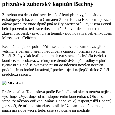
přiznává zuberský kapitán Bechný
Za sebou má deset dnů své dvanácté letní přípravy, kapitánovi
extraligových házenkářů Gumáren Zubří Tomáši Bechnému je však
dávno jasné, že bude úplně jiná než ty předchozí. „Byli jsem zvyklí
běhat po venku, teď jsme dostali míč už první den,“ popisuje
zkušený zuberský pivot první tréninky pod novým srbským koučem
Miroslavem Ćelićem.
Bechnému i jeho spoluhráčům se tahle novinka zamlouvá. „Pro
většinu je běhání v terénu neoblíbená činnost,“ přiznává kapitán
Zubří. Že by však kvůli tomu mužstvu v sezoně chyběla fyzická
kondice, se neobává. „Trénujeme denně dvě a půl hodiny v plné
rychlosti.“ Ćelić se okamžitě pustil do nácviku nových herních
prvků. „Je to hodně kreativní,“ pochvaluje si nejlepší střelec Zubří
předchozí sezony.
Profesionalita. Tohle slova podle Bechného srbského trenéra nejlépe
vystihuje. „Vyžaduje od nás stoprocentní koncentraci. Občas se
stane, že někoho okřikne. Máme z něho velký respekt,“ líčí Bechný.
„Je vidět, že má spoustu zkušeností. Může nám hodně pomoci,
naučí nás nové věci a třeba zase zaútočíme na medaile.“