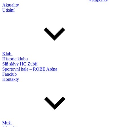
Aktuality
Utkání
Klub
Historie klubu
Síň slávy HC Zubří
Sportovní hala – ROBE Aréna
Fanclub
Kontakty
Muži