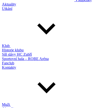
Aktuality
Utkání
Klub
Historie klubu
Síň slávy HC Zubří
Sportovní hala – ROBE Aréna
Fanclub
Kontakty
Muži