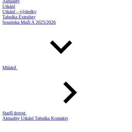
Aktuality
Utkání
Utkání – výsledky
Tabulka Extraligy
Soupiska Muži A 2025/2026
Mládež
Starší dorost
Aktuality
Utkání
Tabulka
Kontakty