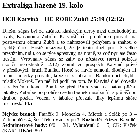
Extraliga házené 19. kolo
HCB Karviná – HC ROBE Zubří 25:19 (12:12)
Dnešní zápas byl od začátku klasickým derby mezi dlouhodobými
rivaly, Karvinou a Zubřím. Karvinští měli problém se prosadit na
postavenou obranu Zubří a to nahrazovali pohybem a snahou o
rychlý útok. Hosté ukazovali, že je tento duel pro ně velice
prestižním, hráli, co se týče agresivity, na hraně, za což byli ale často
trestáni. Vyrovnaný zápas se záhy po přestávce (první poločas
skončil nerozhodně 12:12) zlomil ve prospěch Karviné právě
v přesilových hrách Baníku. Hosté se navíc nemohli dlouhých 11
minut střelecky prosadit, když se za obranou Baníku opět chytil i
mladík Mokroš. Ten měl lví podíl na tom, že Karviná duel dovedla
k vítěznému konci. Baník se před Brno vrací na pátou příčku
tabulky, Zubří se po prohře o sedm branek musí smířit s průběžnou
druhou pozicí. Vedení v tabulce převzala díky lepšímu skóre
mistrovská Plzeň.
Nejvíce branek
: Frančík 9, Monczka 4, Mlotek a Solák po 3 –
Zahradníček 4, Šustáček a Václav po 3.
Rozhodčí
: Frieser, Kavulič.
Sedmimetrové hody
: 0/0 – 2/1.
Vyloučení
: 6 – 5, ČK: Plaček
(KAR).
Diváci
: 893.