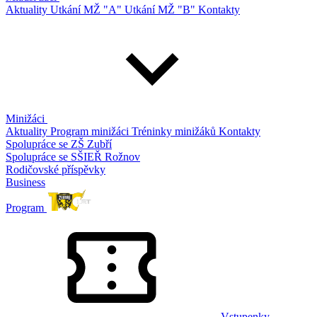
Aktuality
Utkání MŽ "A"
Utkání MŽ "B"
Kontakty
Minižáci
Aktuality
Program minižáci
Tréninky minižáků
Kontakty
Spolupráce se ZŠ Zubří
Spolupráce se SŠIEŘ Rožnov
Rodičovské příspěvky
Business
Program
Vstupenky