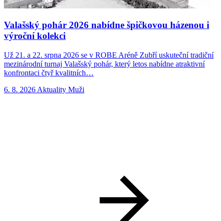
Valašský pohár 2026 nabídne špičkovou házenou i
výroční kolekci
Už 21. a 22. srpna 2026 se v ROBE Aréně Zubří uskuteční tradiční
N
mezinárodní turnaj Valašský pohár, který letos nabídne atraktivní
p
konfrontaci čtyř kvalitních…
n
6. 8. 2026
Aktuality
Muži
5