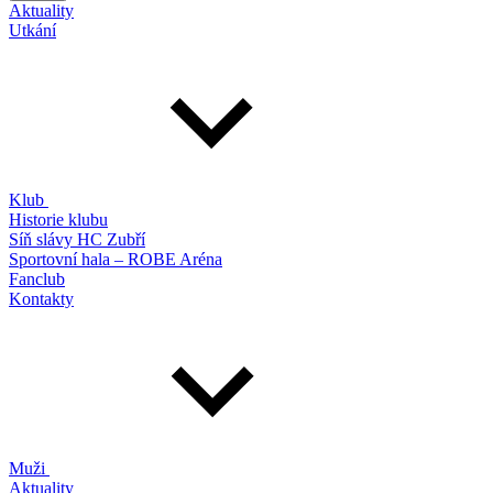
Aktuality
Utkání
Klub
Historie klubu
Síň slávy HC Zubří
Sportovní hala – ROBE Aréna
Fanclub
Kontakty
Muži
Aktuality