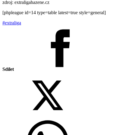
zdroj: extraligahazene.cz
[phpleague id=14 type=table latest=true style=general]
#extraliga
Sdílet