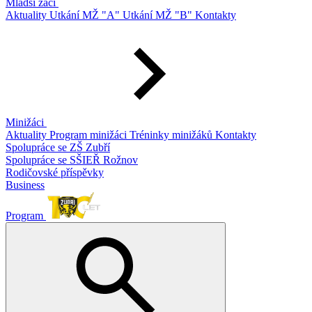
Mladší žáci
Aktuality
Utkání MŽ "A"
Utkání MŽ "B"
Kontakty
Minižáci
Aktuality
Program minižáci
Tréninky minižáků
Kontakty
Spolupráce se ZŠ Zubří
Spolupráce se SŠIEŘ Rožnov
Rodičovské příspěvky
Business
Program