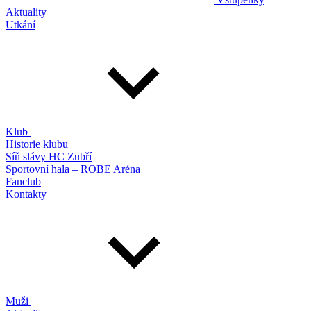
Aktuality
Utkání
Klub
Historie klubu
Síň slávy HC Zubří
Sportovní hala – ROBE Aréna
Fanclub
Kontakty
Muži