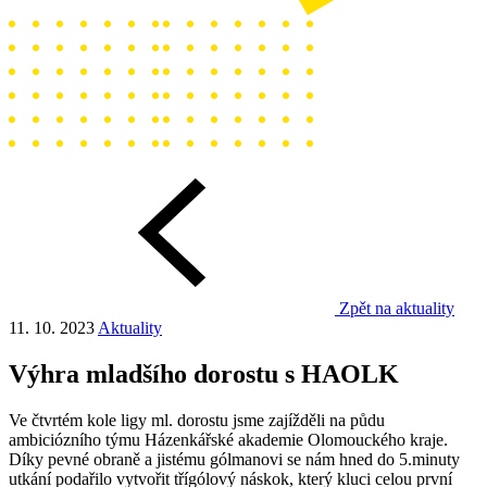
Zpět na aktuality
11. 10. 2023
Aktuality
Výhra mladšího dorostu s HAOLK
Ve čtvrtém kole ligy ml. dorostu jsme zajížděli na půdu
ambiciózního týmu Házenkářské akademie Olomouckého kraje.
Díky pevné obraně a jistému gólmanovi se nám hned do 5.minuty
utkání podařilo vytvořit třígólový náskok, který kluci celou první