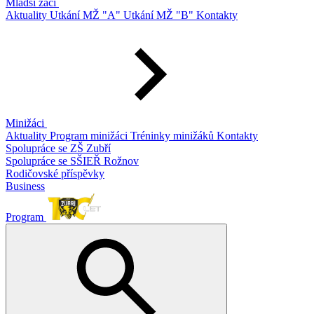
Mladší žáci
Aktuality
Utkání MŽ "A"
Utkání MŽ "B"
Kontakty
Minižáci
Aktuality
Program minižáci
Tréninky minižáků
Kontakty
Spolupráce se ZŠ Zubří
Spolupráce se SŠIEŘ Rožnov
Rodičovské příspěvky
Business
Program