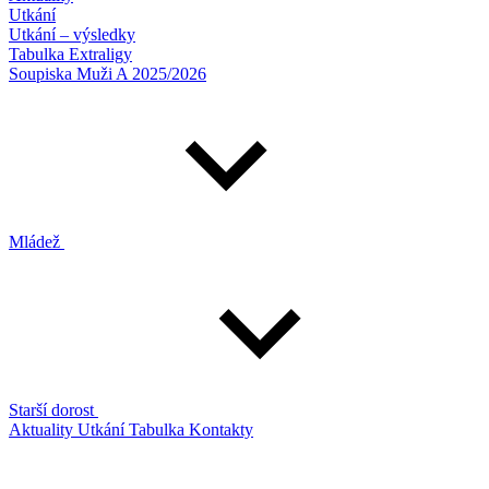
Utkání
Utkání – výsledky
Tabulka Extraligy
Soupiska Muži A 2025/2026
Mládež
Starší dorost
Aktuality
Utkání
Tabulka
Kontakty