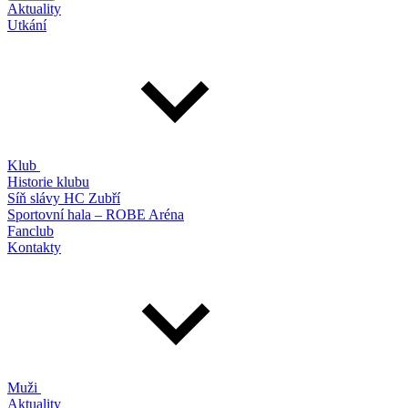
Aktuality
Utkání
Klub
Historie klubu
Síň slávy HC Zubří
Sportovní hala – ROBE Aréna
Fanclub
Kontakty
Muži
Aktuality