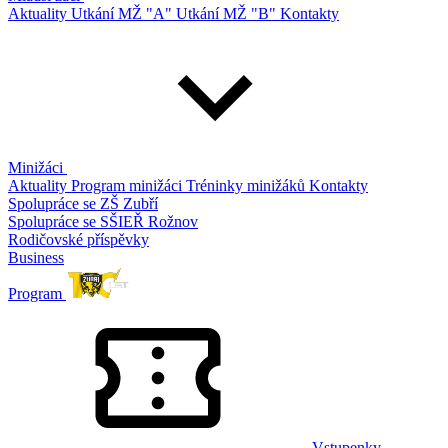
Aktuality
Utkání MŽ "A"
Utkání MŽ "B"
Kontakty
Minižáci
Aktuality
Program minižáci
Tréninky minižáků
Kontakty
Spolupráce se ZŠ Zubří
Spolupráce se SŠIEŘ Rožnov
Rodičovské příspěvky
Business
Program
Vstupenky