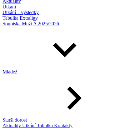
Aktuality
Utkání
Utkání – výsledky
Tabulka Extraligy
Soupiska Muži A 2025/2026
Mládež
Starší dorost
Aktuality
Utkání
Tabulka
Kontakty