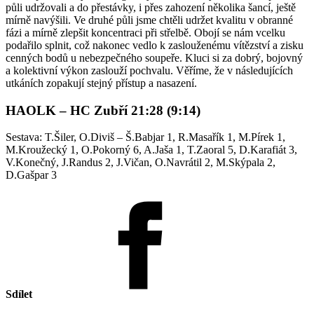
půli udržovali a do přestávky, i přes zahození několika šancí, ještě
mírně navýšili. Ve druhé půli jsme chtěli udržet kvalitu v obranné
fázi a mírně zlepšit koncentraci při střelbě. Obojí se nám vcelku
podařilo splnit, což nakonec vedlo k zaslouženému vítězství a zisku
cenných bodů u nebezpečného soupeře. Kluci si za dobrý, bojovný
a kolektivní výkon zaslouží pochvalu. Věříme, že v následujících
utkáních zopakují stejný přístup a nasazení.
HAOLK – HC Zubří 21:28 (9:14)
Sestava: T.Šiler, O.Diviš – Š.Babjar 1, R.Masařík 1, M.Pírek 1,
M.Kroužecký 1, O.Pokorný 6, A.Jaša 1, T.Zaoral 5, D.Karafiát 3,
V.Konečný, J.Randus 2, J.Vičan, O.Navrátil 2, M.Skýpala 2,
D.Gašpar 3
Sdílet