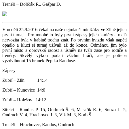
Trenéři – Dořičák R., Gašpar D.
V neděli 25.9.2016 čekal na naše nejmladší minižáky ve Zlíně jejich
první turnaj. Pro mnohé to byly první zápasy jejich kariéry a malá
nervozita byla v kabině trochu znát. Po prvním hvizdu však napětí
opadlo a kluci si turnaj užívali až do konce. Odměnou jim bylo
první místo a obrovská radost a úsměv na tváři zase pro rodiče a
trenéry. Skvělý výkon podali všichni hráči, ale je potřeba
vyzdvihnout 15 branek Pepíka Randuse.
Zápasy
Zubří – Zlín 14:14
Zubří – Kunovice 14:0
Zubří – Holešov 14:12
Střelci – Randus P. 15, Ondruch Š. 6, Masařík R. 6, Snoza L. 5,
Ondruch V. 4, Hrachovec J. 3, Vlk M. 3, Korb Š.
Trenéři – Hrachovec, Randus, Ondruch