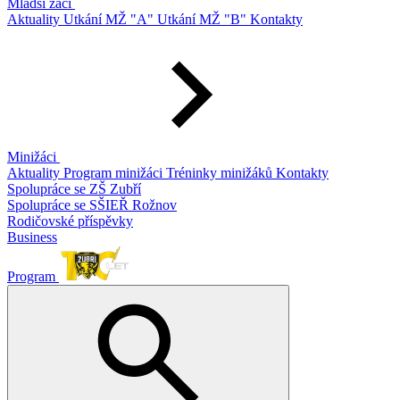
Mladší žáci
Aktuality
Utkání MŽ "A"
Utkání MŽ "B"
Kontakty
Minižáci
Aktuality
Program minižáci
Tréninky minižáků
Kontakty
Spolupráce se ZŠ Zubří
Spolupráce se SŠIEŘ Rožnov
Rodičovské příspěvky
Business
Program