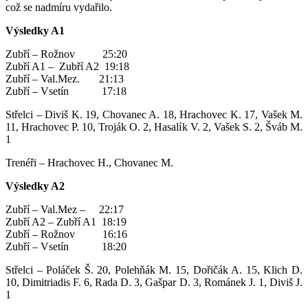
což se nadmíru vydařilo.
Výsledky A1
Zubří – Rožnov 25:20
Zubří A1 – Zubří A2 19:18
Zubří – Val.Mez. 21:13
Zubří – Vsetín 17:18
Střelci – Diviš K. 19, Chovanec A. 18, Hrachovec K. 17, Vašek M.
11, Hrachovec P. 10, Troják O. 2, Hasalík V. 2, Vašek S. 2, Šváb M.
1
Trenéři – Hrachovec H., Chovanec M.
Výsledky A2
Zubří – Val.Mez – 22:17
Zubří A2 – Zubří A1 18:19
Zubří – Rožnov 16:16
Zubří – Vsetín 18:20
Střelci – Poláček Š. 20, Polehňák M. 15, Dořičák A. 15, Klich D.
10, Dimitriadis F. 6, Rada D. 3, Gašpar D. 3, Románek J. 1, Diviš J.
1