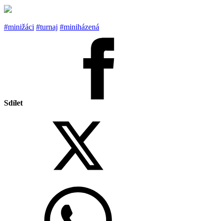
#minižáci
#turnaj
#miniházená
Sdílet