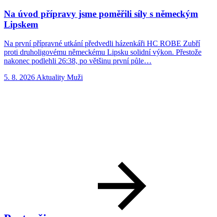
Na úvod přípravy jsme poměřili síly s německým
Lipskem
Na první přípravné utkání předvedli házenkáři HC ROBE Zubří
N
proti druholigovému německému Lipsku solidní výkon. Přestože
Z
nakonec podlehli 26:38, po většinu první půle…
t
5. 8. 2026
Aktuality
Muži
4