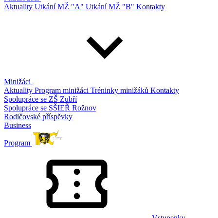
Aktuality
Utkání MŽ "A"
Utkání MŽ "B"
Kontakty
Minižáci
Aktuality
Program minižáci
Tréninky minižáků
Kontakty
Spolupráce se ZŠ Zubří
Spolupráce se SŠIEŘ Rožnov
Rodičovské příspěvky
Business
Program
Vstupenky