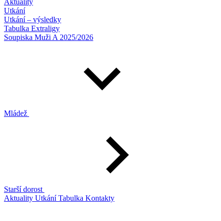
Aktuality
Utkání
Utkání – výsledky
Tabulka Extraligy
Soupiska Muži A 2025/2026
Mládež
Starší dorost
Aktuality
Utkání
Tabulka
Kontakty