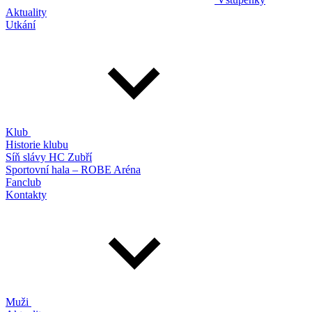
Aktuality
Utkání
Klub
Historie klubu
Síň slávy HC Zubří
Sportovní hala – ROBE Aréna
Fanclub
Kontakty
Muži