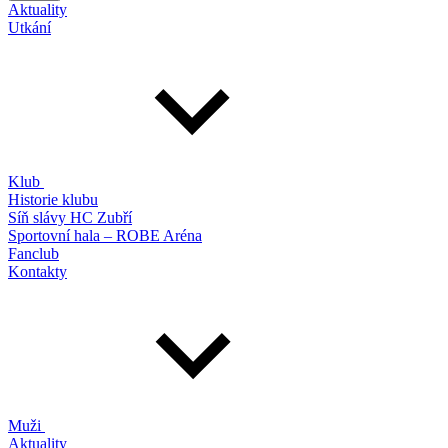
Aktuality
Utkání
Klub
Historie klubu
Síň slávy HC Zubří
Sportovní hala – ROBE Aréna
Fanclub
Kontakty
Muži
Aktuality