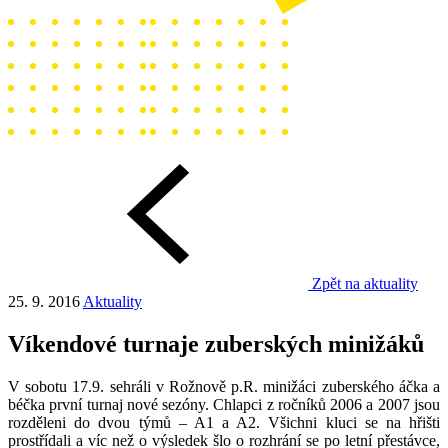
Zpět na aktuality
25. 9. 2016
Aktuality
Víkendové turnaje zuberských minižáků
V sobotu 17.9. sehráli v Rožnově p.R. minižáci zuberského áčka a
béčka první turnaj nové sezóny. Chlapci z ročníků 2006 a 2007 jsou
rozděleni do dvou týmů – A1 a A2. Všichni kluci se na hřišti
prostřídali a víc než o výsledek šlo o rozhrání se po letní přestávce,