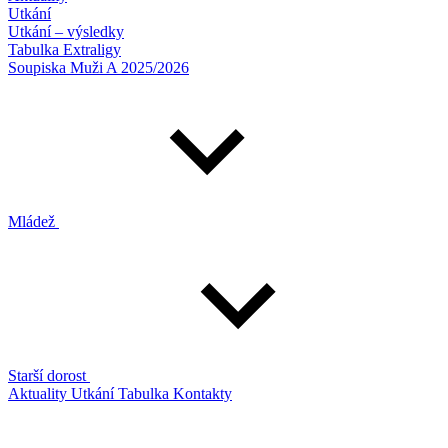
Utkání
Utkání – výsledky
Tabulka Extraligy
Soupiska Muži A 2025/2026
Mládež
Starší dorost
Aktuality
Utkání
Tabulka
Kontakty