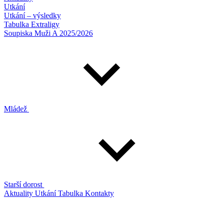
Utkání
Utkání – výsledky
Tabulka Extraligy
Soupiska Muži A 2025/2026
Mládež
Starší dorost
Aktuality
Utkání
Tabulka
Kontakty