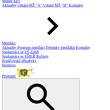
Mladší žáci
Aktuality
Utkání MŽ "A"
Utkání MŽ "B"
Kontakty
Minižáci
Aktuality
Program minižáci
Tréninky minižáků
Kontakty
Spolupráce se ZŠ Zubří
Spolupráce se SŠIEŘ Rožnov
Rodičovské příspěvky
Business
Program