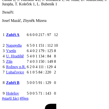
Jurajda, T. Koleček 1, L. Bubeník 1
Trenéři:
Josef Mazáč, Zbyněk Mizera
1
6
6
0
0
217 : 97
12
Zubří A
2
Napajedla
6
5
0
1
151 : 112
10
3
Vsetín
6
4
0
2
179 : 125
8
4
U. Hradiště
5
4
0
1
134 : 84
8
5
Zlín
7
4
0
3
150 : 149
8
6
Rožnov p.R.
6
2
0
4
111 : 129
4
7
Luhačovice
6
1
0
5
84 : 220
2
8
5
0
0
5
91 : 129
0
Zubří B
9
Holešov
5
0
0
5
71 : 143
0
#starší žáci
#říjen