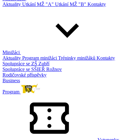
Aktuality
Utkání MŽ "A"
Utkání MŽ "B"
Kontakty
Minižáci
Aktuality
Program minižáci
Tréninky minižáků
Kontakty
Spolupráce se ZŠ Zubří
Spolupráce se SŠIEŘ Rožnov
Rodičovské příspěvky
Business
Program
Vstupenky