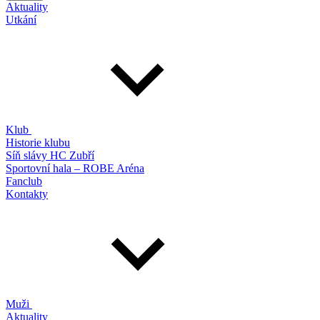
Aktuality
Utkání
Klub
Historie klubu
Síň slávy HC Zubří
Sportovní hala – ROBE Aréna
Fanclub
Kontakty
Muži
Aktuality