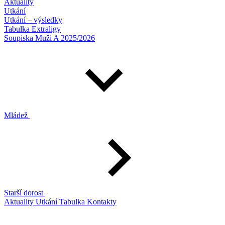
Aktuality
Utkání
Utkání – výsledky
Tabulka Extraligy
Soupiska Muži A 2025/2026
Mládež
Starší dorost
Aktuality
Utkání
Tabulka
Kontakty