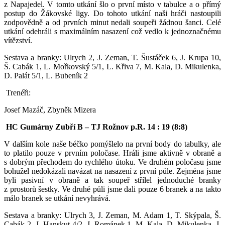
z Napajedel. V tomto utkání šlo o první místo v tabulce a o přímý
postup do Žákovské ligy. Do tohoto utkání naši hráči nastoupili
zodpovědně a od prvních minut nedali soupeři žádnou šanci. Celé
utkání odehráli s maximálním nasazení což vedlo k jednoznačnému
vítězství.
Sestava a branky: Ulrych 2, J. Zeman, T. Šustáček 6, J. Krupa 10,
Š. Cabák 1, L. Mořkovský 5/1, L. Křiva 7, M. Kala, D. Mikulenka,
D. Palát 5/1, L. Bubeník 2
Trenéři:
Josef Mazáč, Zbyněk Mizera
HC Gumárny Zubří B – TJ Rožnov p.R. 14 : 19 (8:8)
V dalším kole naše béčko pomýšlelo na první body do tabulky, ale
to platilo pouze v prvním poločase. Hráli jsme aktivně v obraně a
s dobrým přechodem do rychlého útoku. Ve druhém poločasu jsme
bohužel nedokázali navázat na nasazení z první půle. Zejména jsme
byli pasivní v obraně a tak soupeř střílel jednoduché branky
z prostorů šestky. Ve druhé půli jsme dali pouze 6 branek a na takto
málo branek se utkání nevyhrává.
Sestava a branky: Ulrych 3, J. Zeman, M. Adam 1, T. Skýpala, Š.
Cabák 2, J. Hanskut 4/2, J. Románek 1, M. Kala, D. Mikulenka, J.