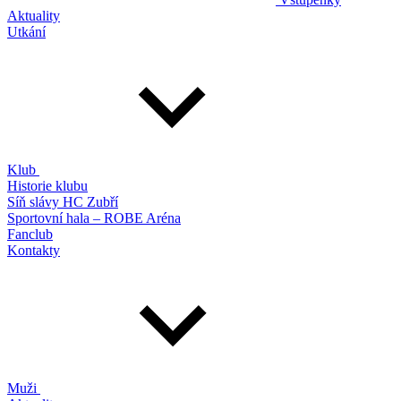
Aktuality
Utkání
Klub
Historie klubu
Síň slávy HC Zubří
Sportovní hala – ROBE Aréna
Fanclub
Kontakty
Muži