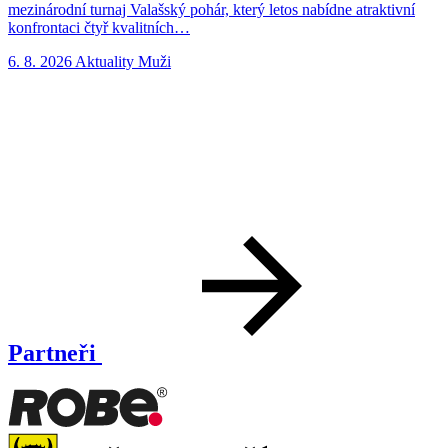
mezinárodní turnaj Valašský pohár, který letos nabídne atraktivní
p
konfrontaci čtyř kvalitních…
n
6. 8. 2026
Aktuality
Muži
5
Partneři