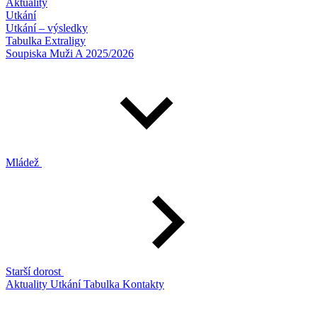
Aktuality
Utkání
Utkání – výsledky
Tabulka Extraligy
Soupiska Muži A 2025/2026
Mládež
Starší dorost
Aktuality
Utkání
Tabulka
Kontakty