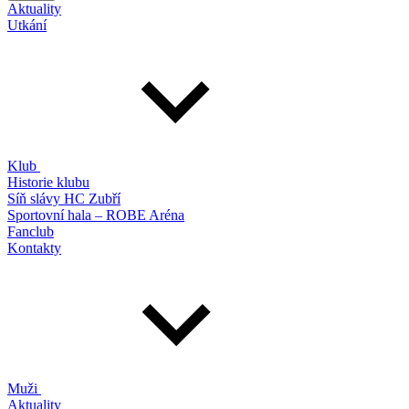
Aktuality
Utkání
Klub
Historie klubu
Síň slávy HC Zubří
Sportovní hala – ROBE Aréna
Fanclub
Kontakty
Muži
Aktuality