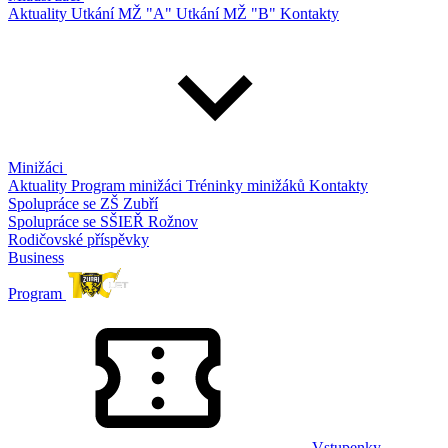
Aktuality
Utkání MŽ "A"
Utkání MŽ "B"
Kontakty
Minižáci
Aktuality
Program minižáci
Tréninky minižáků
Kontakty
Spolupráce se ZŠ Zubří
Spolupráce se SŠIEŘ Rožnov
Rodičovské příspěvky
Business
Program
Vstupenky