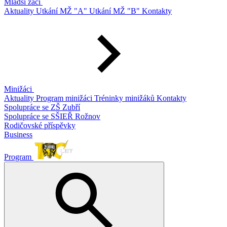
Mladší žáci
Aktuality
Utkání MŽ "A"
Utkání MŽ "B"
Kontakty
Minižáci
Aktuality
Program minižáci
Tréninky minižáků
Kontakty
Spolupráce se ZŠ Zubří
Spolupráce se SŠIEŘ Rožnov
Rodičovské příspěvky
Business
Program