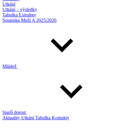
Utkání
Utkání – výsledky
Tabulka Extraligy
Soupiska Muži A 2025/2026
Mládež
Starší dorost
Aktuality
Utkání
Tabulka
Kontakty