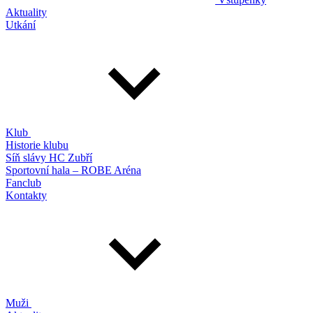
Aktuality
Utkání
Klub
Historie klubu
Síň slávy HC Zubří
Sportovní hala – ROBE Aréna
Fanclub
Kontakty
Muži