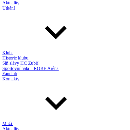
Aktuality
Utkání
Klub
Historie klubu
Síň slávy HC Zubří
Sportovní hala – ROBE Aréna
Fanclub
Kontakty
Muži
Aktuality