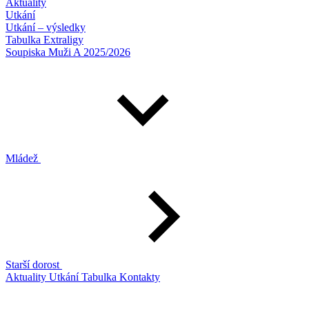
Aktuality
Utkání
Utkání – výsledky
Tabulka Extraligy
Soupiska Muži A 2025/2026
Mládež
Starší dorost
Aktuality
Utkání
Tabulka
Kontakty