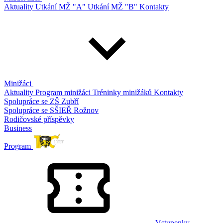
Aktuality
Utkání MŽ "A"
Utkání MŽ "B"
Kontakty
Minižáci
Aktuality
Program minižáci
Tréninky minižáků
Kontakty
Spolupráce se ZŠ Zubří
Spolupráce se SŠIEŘ Rožnov
Rodičovské příspěvky
Business
Program
Vstupenky