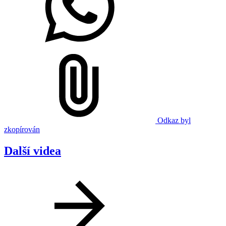
Odkaz byl
zkopírován
Další videa