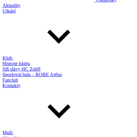
Aktuality
Utkání
Klub
Historie klubu
Síň slávy HC Zubří
Sportovní hala – ROBE Aréna
Fanclub
Kontakty
Muži