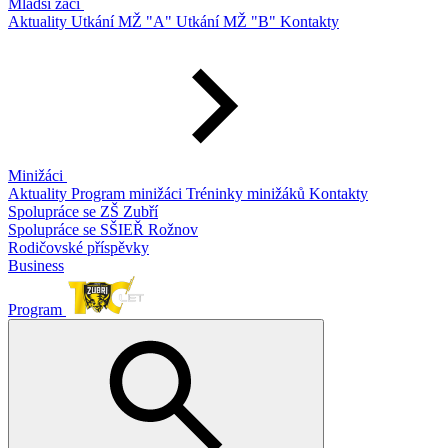
Mladší žáci
Aktuality
Utkání MŽ "A"
Utkání MŽ "B"
Kontakty
Minižáci
Aktuality
Program minižáci
Tréninky minižáků
Kontakty
Spolupráce se ZŠ Zubří
Spolupráce se SŠIEŘ Rožnov
Rodičovské příspěvky
Business
Program