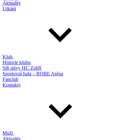
Aktuality
Utkání
Klub
Historie klubu
Síň slávy HC Zubří
Sportovní hala – ROBE Aréna
Fanclub
Kontakty
Muži
Aktuality