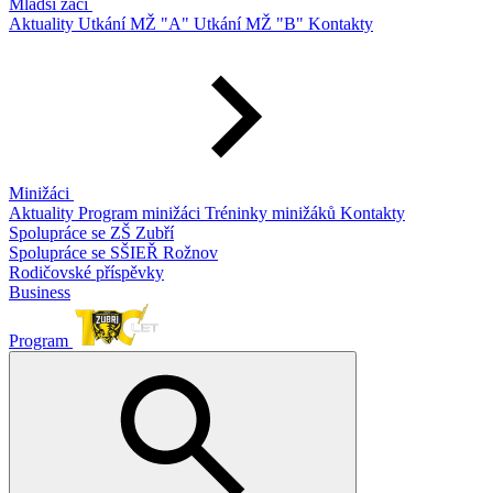
Mladší žáci
Aktuality
Utkání MŽ "A"
Utkání MŽ "B"
Kontakty
Minižáci
Aktuality
Program minižáci
Tréninky minižáků
Kontakty
Spolupráce se ZŠ Zubří
Spolupráce se SŠIEŘ Rožnov
Rodičovské příspěvky
Business
Program