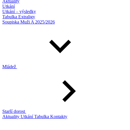
Aktuality
Utkání
Utkání – výsledky
Tabulka Extraligy
Soupiska Muži A 2025/2026
Mládež
Starší dorost
Aktuality
Utkání
Tabulka
Kontakty