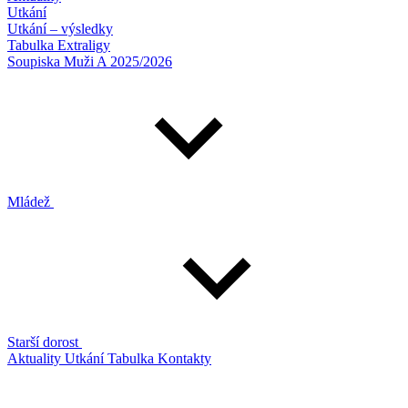
Utkání
Utkání – výsledky
Tabulka Extraligy
Soupiska Muži A 2025/2026
Mládež
Starší dorost
Aktuality
Utkání
Tabulka
Kontakty