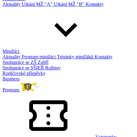
Aktuality
Utkání MŽ "A"
Utkání MŽ "B"
Kontakty
Minižáci
Aktuality
Program minižáci
Tréninky minižáků
Kontakty
Spolupráce se ZŠ Zubří
Spolupráce se SŠIEŘ Rožnov
Rodičovské příspěvky
Business
Program
Vstupenky