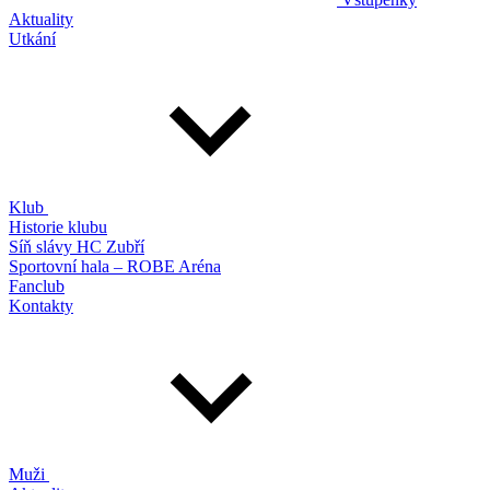
Aktuality
Utkání
Klub
Historie klubu
Síň slávy HC Zubří
Sportovní hala – ROBE Aréna
Fanclub
Kontakty
Muži