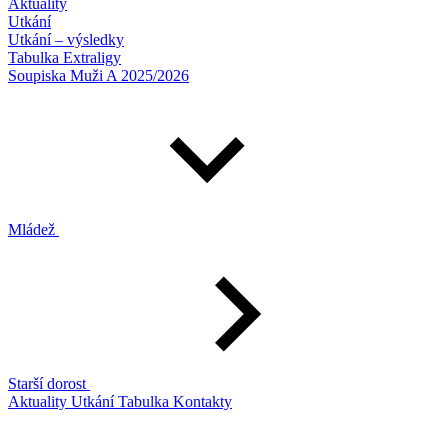
Aktuality
Utkání
Utkání – výsledky
Tabulka Extraligy
Soupiska Muži A 2025/2026
Mládež
Starší dorost
Aktuality
Utkání
Tabulka
Kontakty