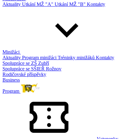
Aktuality
Utkání MŽ "A"
Utkání MŽ "B"
Kontakty
Minižáci
Aktuality
Program minižáci
Tréninky minižáků
Kontakty
Spolupráce se ZŠ Zubří
Spolupráce se SŠIEŘ Rožnov
Rodičovské příspěvky
Business
Program
Vstupenky