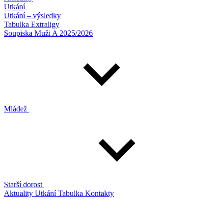
Utkání
Utkání – výsledky
Tabulka Extraligy
Soupiska Muži A 2025/2026
Mládež
Starší dorost
Aktuality
Utkání
Tabulka
Kontakty