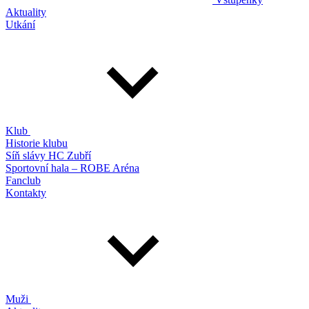
Aktuality
Utkání
Klub
Historie klubu
Síň slávy HC Zubří
Sportovní hala – ROBE Aréna
Fanclub
Kontakty
Muži