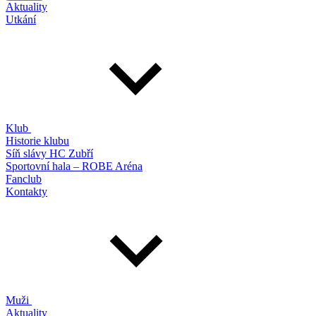
Aktuality
Utkání
Klub
Historie klubu
Síň slávy HC Zubří
Sportovní hala – ROBE Aréna
Fanclub
Kontakty
Muži
Aktuality