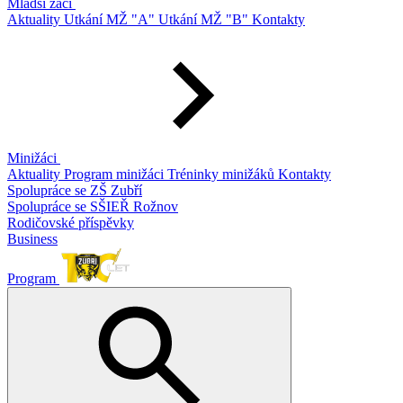
Mladší žáci
Aktuality
Utkání MŽ "A"
Utkání MŽ "B"
Kontakty
Minižáci
Aktuality
Program minižáci
Tréninky minižáků
Kontakty
Spolupráce se ZŠ Zubří
Spolupráce se SŠIEŘ Rožnov
Rodičovské příspěvky
Business
Program