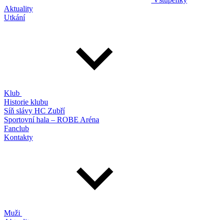
Aktuality
Utkání
Klub
Historie klubu
Síň slávy HC Zubří
Sportovní hala – ROBE Aréna
Fanclub
Kontakty
Muži