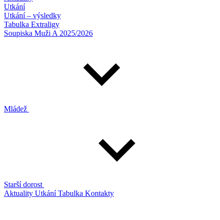
Utkání
Utkání – výsledky
Tabulka Extraligy
Soupiska Muži A 2025/2026
Mládež
Starší dorost
Aktuality
Utkání
Tabulka
Kontakty