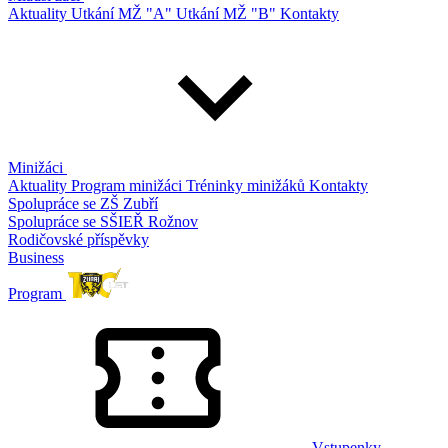
Aktuality
Utkání MŽ "A"
Utkání MŽ "B"
Kontakty
Minižáci
Aktuality
Program minižáci
Tréninky minižáků
Kontakty
Spolupráce se ZŠ Zubří
Spolupráce se SŠIEŘ Rožnov
Rodičovské příspěvky
Business
Program
Vstupenky