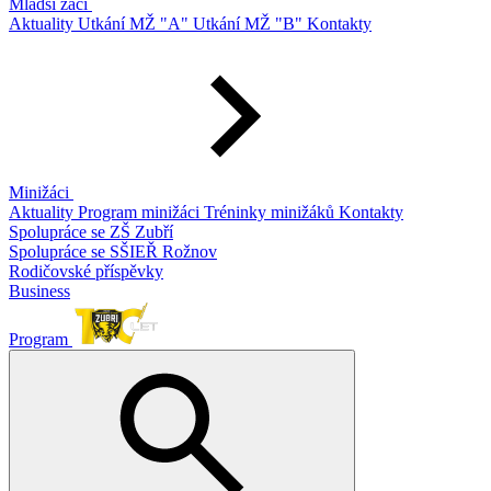
Mladší žáci
Aktuality
Utkání MŽ "A"
Utkání MŽ "B"
Kontakty
Minižáci
Aktuality
Program minižáci
Tréninky minižáků
Kontakty
Spolupráce se ZŠ Zubří
Spolupráce se SŠIEŘ Rožnov
Rodičovské příspěvky
Business
Program