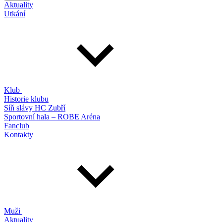
Aktuality
Utkání
Klub
Historie klubu
Síň slávy HC Zubří
Sportovní hala – ROBE Aréna
Fanclub
Kontakty
Muži
Aktuality