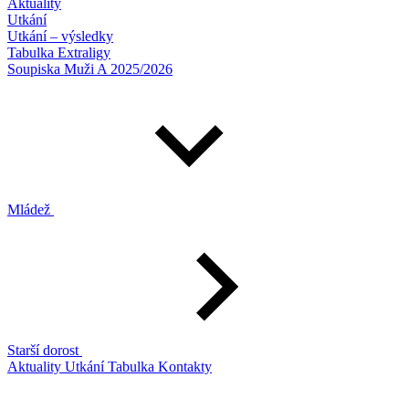
Aktuality
Utkání
Utkání – výsledky
Tabulka Extraligy
Soupiska Muži A 2025/2026
Mládež
Starší dorost
Aktuality
Utkání
Tabulka
Kontakty