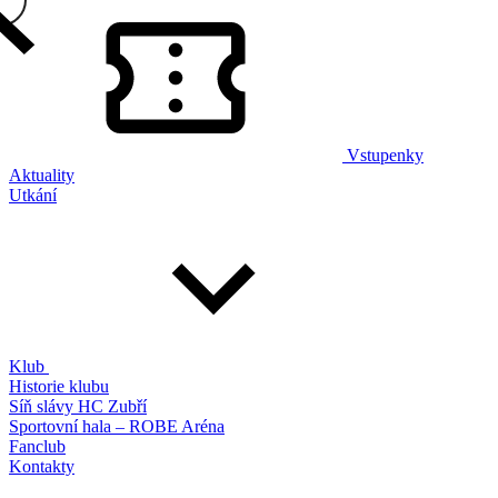
Vstupenky
Aktuality
Utkání
Klub
Historie klubu
Síň slávy HC Zubří
Sportovní hala – ROBE Aréna
Fanclub
Kontakty