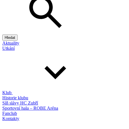
Hledat
Aktuality
Utkání
Klub
Historie klubu
Síň slávy HC Zubří
Sportovní hala – ROBE Aréna
Fanclub
Kontakty