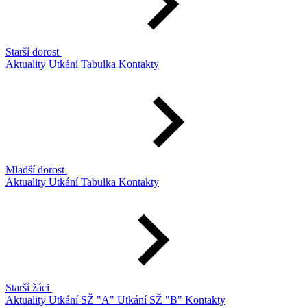
Starší dorost
Aktuality
Utkání
Tabulka
Kontakty
Mladší dorost
Aktuality
Utkání
Tabulka
Kontakty
Starší žáci
Aktuality
Utkání SŽ "A"
Utkání SŽ "B"
Kontakty