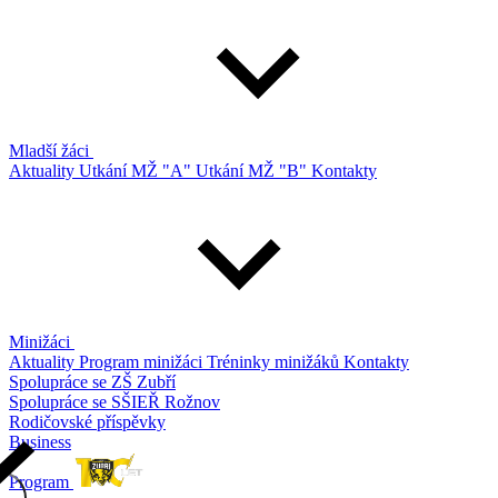
Mladší žáci
Aktuality
Utkání MŽ "A"
Utkání MŽ "B"
Kontakty
Minižáci
Aktuality
Program minižáci
Tréninky minižáků
Kontakty
Spolupráce se ZŠ Zubří
Spolupráce se SŠIEŘ Rožnov
Rodičovské příspěvky
Business
Program