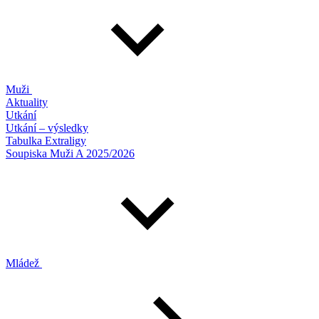
Muži
Aktuality
Utkání
Utkání – výsledky
Tabulka Extraligy
Soupiska Muži A 2025/2026
Mládež