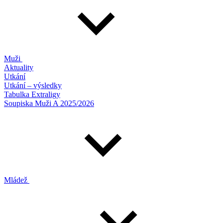
Muži
Aktuality
Utkání
Utkání – výsledky
Tabulka Extraligy
Soupiska Muži A 2025/2026
Mládež