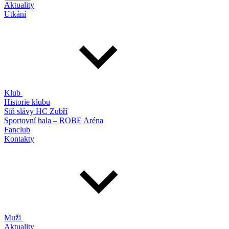
Aktuality
Utkání
Klub
Historie klubu
Síň slávy HC Zubří
Sportovní hala – ROBE Aréna
Fanclub
Kontakty
Muži
Aktuality