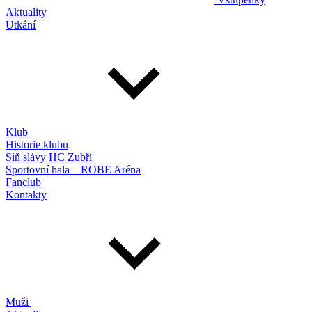
Aktuality
Utkání
Klub
Historie klubu
Síň slávy HC Zubří
Sportovní hala – ROBE Aréna
Fanclub
Kontakty
Muži