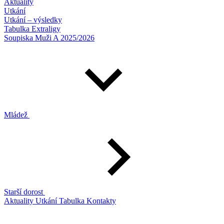
Aktuality
Utkání
Utkání – výsledky
Tabulka Extraligy
Soupiska Muži A 2025/2026
Mládež
Starší dorost
Aktuality
Utkání
Tabulka
Kontakty