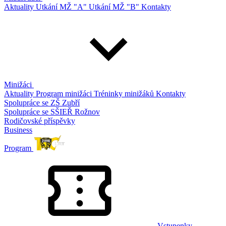
Aktuality
Utkání MŽ "A"
Utkání MŽ "B"
Kontakty
Minižáci
Aktuality
Program minižáci
Tréninky minižáků
Kontakty
Spolupráce se ZŠ Zubří
Spolupráce se SŠIEŘ Rožnov
Rodičovské příspěvky
Business
Program
Vstupenky