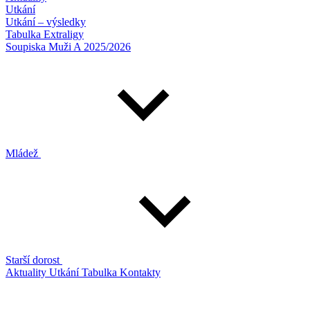
Utkání
Utkání – výsledky
Tabulka Extraligy
Soupiska Muži A 2025/2026
Mládež
Starší dorost
Aktuality
Utkání
Tabulka
Kontakty