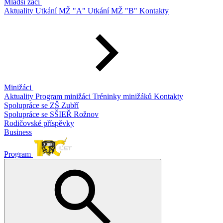
Mladší žáci
Aktuality
Utkání MŽ "A"
Utkání MŽ "B"
Kontakty
Minižáci
Aktuality
Program minižáci
Tréninky minižáků
Kontakty
Spolupráce se ZŠ Zubří
Spolupráce se SŠIEŘ Rožnov
Rodičovské příspěvky
Business
Program