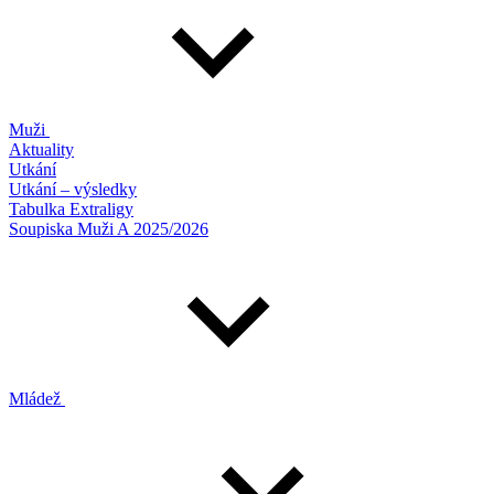
Muži
Aktuality
Utkání
Utkání – výsledky
Tabulka Extraligy
Soupiska Muži A 2025/2026
Mládež