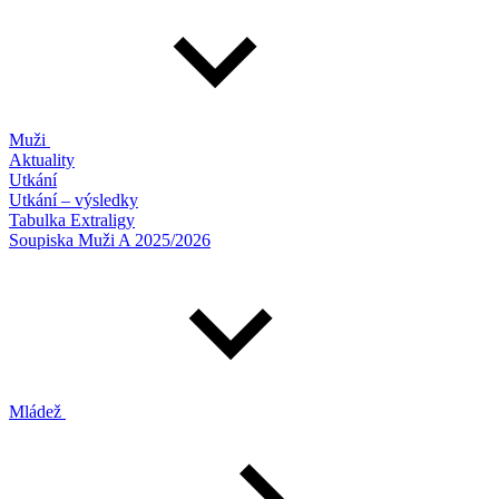
Muži
Aktuality
Utkání
Utkání – výsledky
Tabulka Extraligy
Soupiska Muži A 2025/2026
Mládež