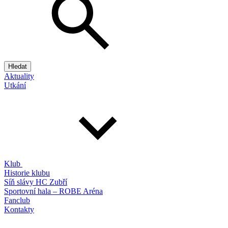
Hledat
Aktuality
Utkání
Klub
Historie klubu
Síň slávy HC Zubří
Sportovní hala – ROBE Aréna
Fanclub
Kontakty