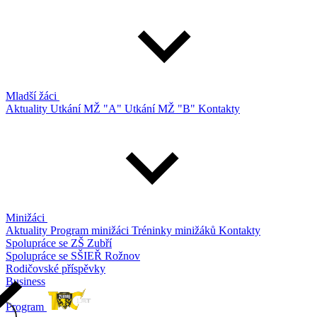
Mladší žáci
Aktuality
Utkání MŽ "A"
Utkání MŽ "B"
Kontakty
Minižáci
Aktuality
Program minižáci
Tréninky minižáků
Kontakty
Spolupráce se ZŠ Zubří
Spolupráce se SŠIEŘ Rožnov
Rodičovské příspěvky
Business
Program