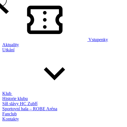
Vstupenky
Aktuality
Utkání
Klub
Historie klubu
Síň slávy HC Zubří
Sportovní hala – ROBE Aréna
Fanclub
Kontakty