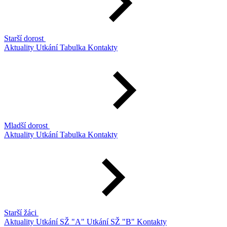
Starší dorost
Aktuality
Utkání
Tabulka
Kontakty
Mladší dorost
Aktuality
Utkání
Tabulka
Kontakty
Starší žáci
Aktuality
Utkání SŽ "A"
Utkání SŽ "B"
Kontakty