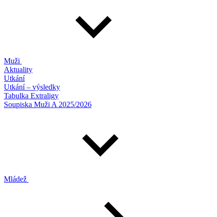
Muži
Aktuality
Utkání
Utkání – výsledky
Tabulka Extraligy
Soupiska Muži A 2025/2026
Mládež