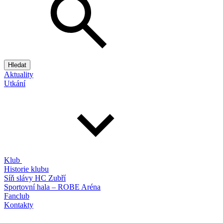
Hledat
Aktuality
Utkání
Klub
Historie klubu
Síň slávy HC Zubří
Sportovní hala – ROBE Aréna
Fanclub
Kontakty