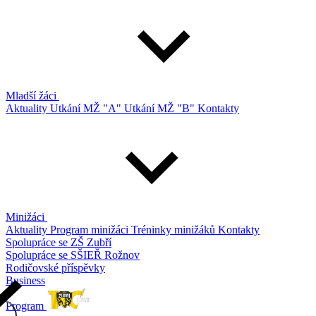
Mladší žáci
Aktuality
Utkání MŽ "A"
Utkání MŽ "B"
Kontakty
Minižáci
Aktuality
Program minižáci
Tréninky minižáků
Kontakty
Spolupráce se ZŠ Zubří
Spolupráce se SŠIEŘ Rožnov
Rodičovské příspěvky
Business
Program