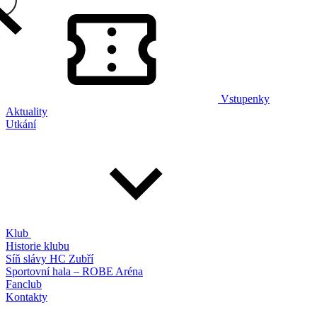
Vstupenky
Aktuality
Utkání
Klub
Historie klubu
Síň slávy HC Zubří
Sportovní hala – ROBE Aréna
Fanclub
Kontakty