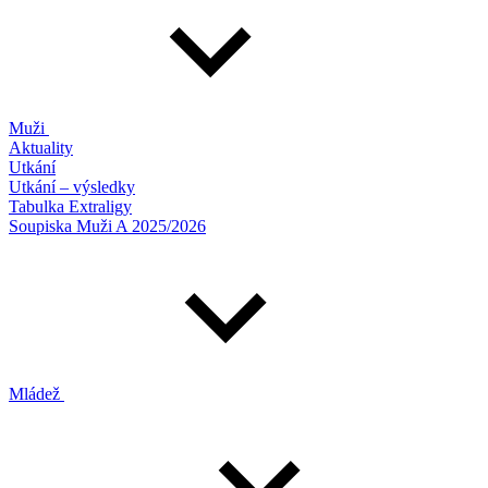
Muži
Aktuality
Utkání
Utkání – výsledky
Tabulka Extraligy
Soupiska Muži A 2025/2026
Mládež