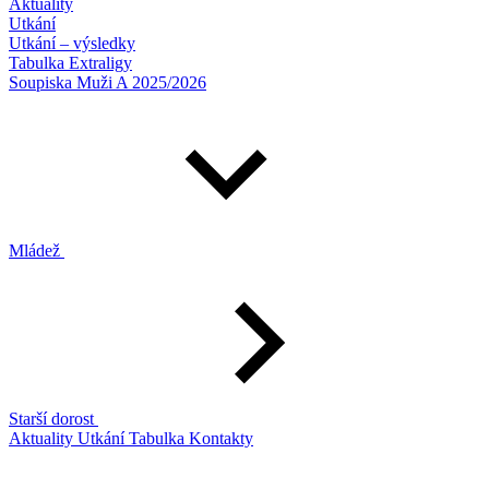
Aktuality
Utkání
Utkání – výsledky
Tabulka Extraligy
Soupiska Muži A 2025/2026
Mládež
Starší dorost
Aktuality
Utkání
Tabulka
Kontakty