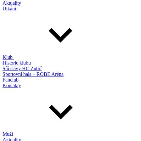
Aktuality
Utkání
Klub
Historie klubu
Síň slávy HC Zubří
Sportovní hala – ROBE Aréna
Fanclub
Kontakty
Muži
Aktuality