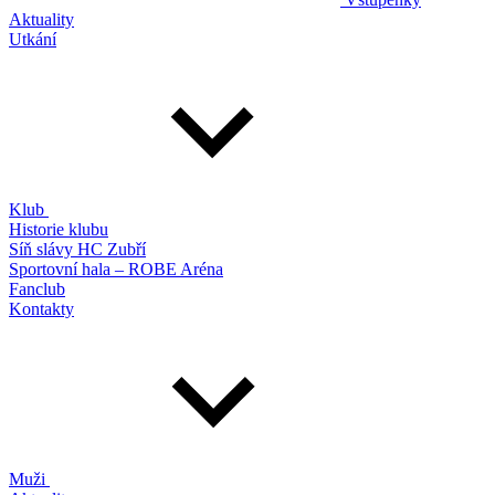
Aktuality
Utkání
Klub
Historie klubu
Síň slávy HC Zubří
Sportovní hala – ROBE Aréna
Fanclub
Kontakty
Muži