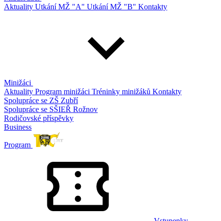
Aktuality
Utkání MŽ "A"
Utkání MŽ "B"
Kontakty
Minižáci
Aktuality
Program minižáci
Tréninky minižáků
Kontakty
Spolupráce se ZŠ Zubří
Spolupráce se SŠIEŘ Rožnov
Rodičovské příspěvky
Business
Program
Vstupenky