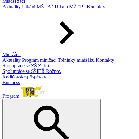
Mladší žáci
Aktuality
Utkání MŽ "A"
Utkání MŽ "B"
Kontakty
Minižáci
Aktuality
Program minižáci
Tréninky minižáků
Kontakty
Spolupráce se ZŠ Zubří
Spolupráce se SŠIEŘ Rožnov
Rodičovské příspěvky
Business
Program