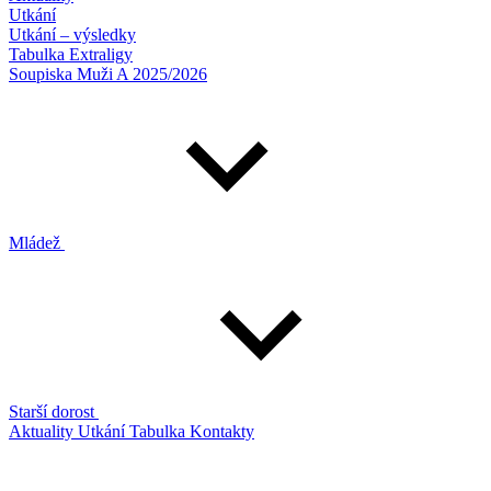
Utkání
Utkání – výsledky
Tabulka Extraligy
Soupiska Muži A 2025/2026
Mládež
Starší dorost
Aktuality
Utkání
Tabulka
Kontakty