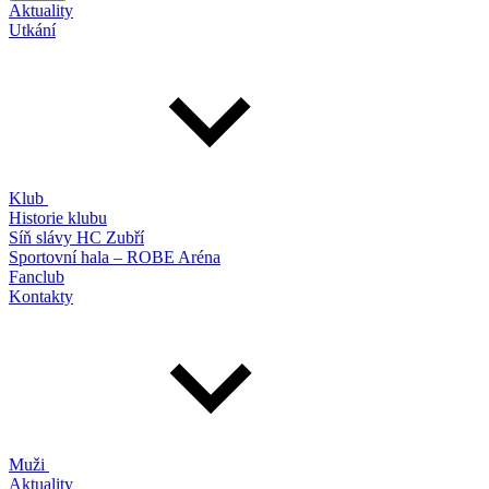
Aktuality
Utkání
Klub
Historie klubu
Síň slávy HC Zubří
Sportovní hala – ROBE Aréna
Fanclub
Kontakty
Muži
Aktuality