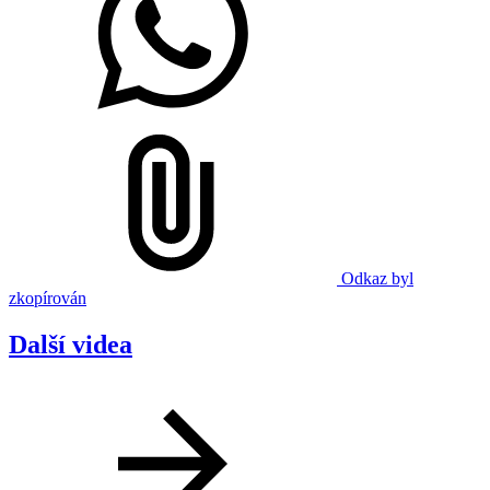
Odkaz byl
zkopírován
Další videa