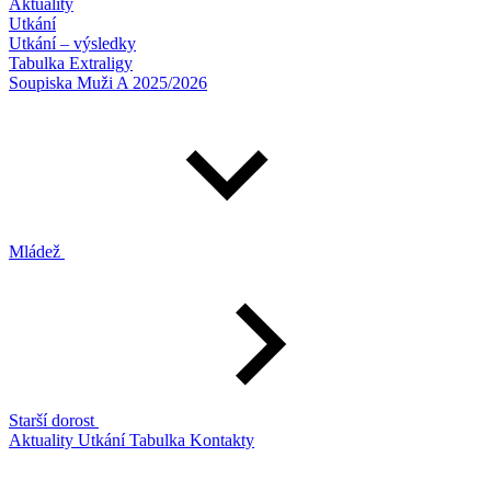
Aktuality
Utkání
Utkání – výsledky
Tabulka Extraligy
Soupiska Muži A 2025/2026
Mládež
Starší dorost
Aktuality
Utkání
Tabulka
Kontakty