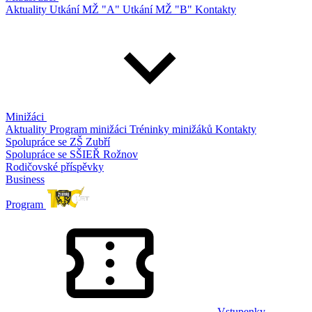
Aktuality
Utkání MŽ "A"
Utkání MŽ "B"
Kontakty
Minižáci
Aktuality
Program minižáci
Tréninky minižáků
Kontakty
Spolupráce se ZŠ Zubří
Spolupráce se SŠIEŘ Rožnov
Rodičovské příspěvky
Business
Program
Vstupenky