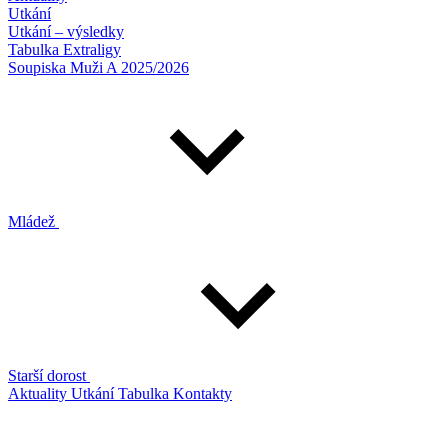
Utkání
Utkání – výsledky
Tabulka Extraligy
Soupiska Muži A 2025/2026
Mládež
Starší dorost
Aktuality
Utkání
Tabulka
Kontakty