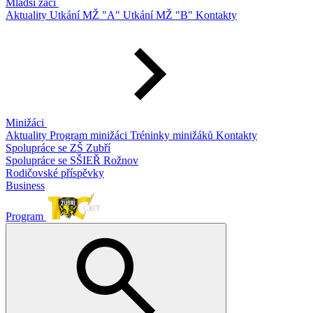
Mladší žáci
Aktuality
Utkání MŽ "A"
Utkání MŽ "B"
Kontakty
Minižáci
Aktuality
Program minižáci
Tréninky minižáků
Kontakty
Spolupráce se ZŠ Zubří
Spolupráce se SŠIEŘ Rožnov
Rodičovské příspěvky
Business
Program