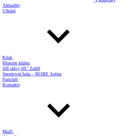
Aktuality
Utkání
Klub
Historie klubu
Síň slávy HC Zubří
Sportovní hala – ROBE Aréna
Fanclub
Kontakty
Muži