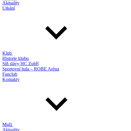
Aktuality
Utkání
Klub
Historie klubu
Síň slávy HC Zubří
Sportovní hala – ROBE Aréna
Fanclub
Kontakty
Muži
Aktuality