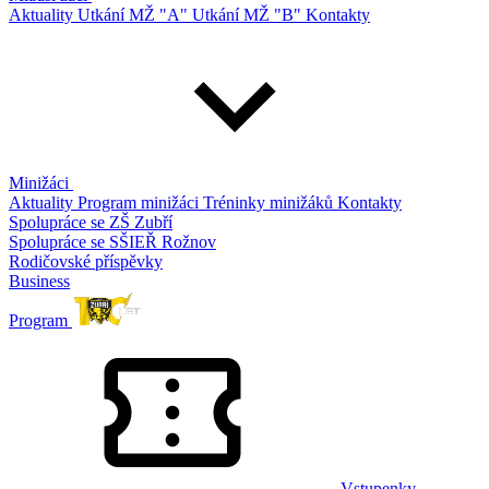
Aktuality
Utkání MŽ "A"
Utkání MŽ "B"
Kontakty
Minižáci
Aktuality
Program minižáci
Tréninky minižáků
Kontakty
Spolupráce se ZŠ Zubří
Spolupráce se SŠIEŘ Rožnov
Rodičovské příspěvky
Business
Program
Vstupenky