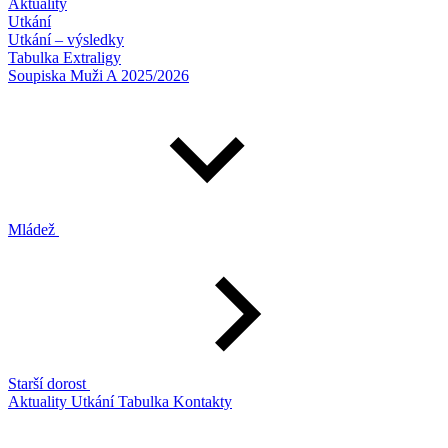
Aktuality
Utkání
Utkání – výsledky
Tabulka Extraligy
Soupiska Muži A 2025/2026
Mládež
Starší dorost
Aktuality
Utkání
Tabulka
Kontakty