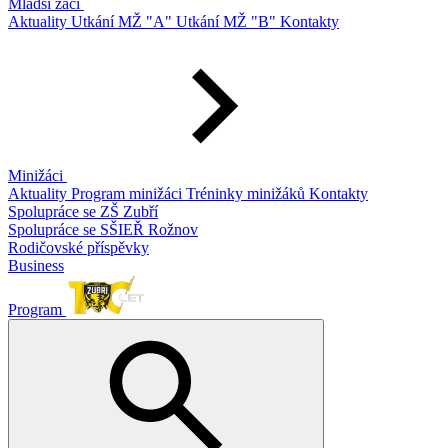
Mladší žáci
Aktuality
Utkání MŽ "A"
Utkání MŽ "B"
Kontakty
Minižáci
Aktuality
Program minižáci
Tréninky minižáků
Kontakty
Spolupráce se ZŠ Zubří
Spolupráce se SŠIEŘ Rožnov
Rodičovské příspěvky
Business
Program