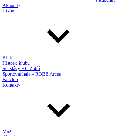
Aktuality
Utkání
Klub
Historie klubu
Síň slávy HC Zubří
Sportovní hala – ROBE Aréna
Fanclub
Kontakty
Muži