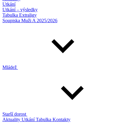
Utkání
Utkání – výsledky
Tabulka Extraligy
Soupiska Muži A 2025/2026
Mládež
Starší dorost
Aktuality
Utkání
Tabulka
Kontakty