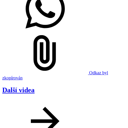
Odkaz byl
zkopírován
Další videa