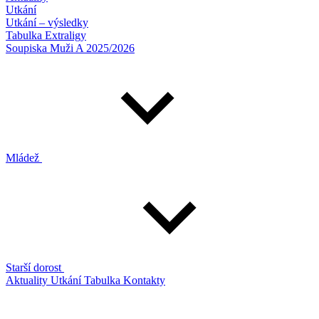
Utkání
Utkání – výsledky
Tabulka Extraligy
Soupiska Muži A 2025/2026
Mládež
Starší dorost
Aktuality
Utkání
Tabulka
Kontakty