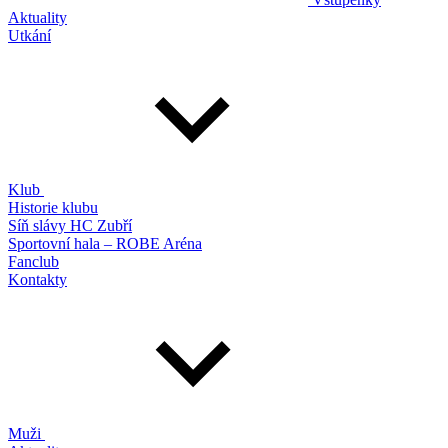
Aktuality
Utkání
Klub
Historie klubu
Síň slávy HC Zubří
Sportovní hala – ROBE Aréna
Fanclub
Kontakty
Muži