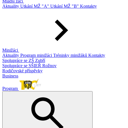
Mladší žáci
Aktuality
Utkání MŽ "A"
Utkání MŽ "B"
Kontakty
Minižáci
Aktuality
Program minižáci
Tréninky minižáků
Kontakty
Spolupráce se ZŠ Zubří
Spolupráce se SŠIEŘ Rožnov
Rodičovské příspěvky
Business
Program