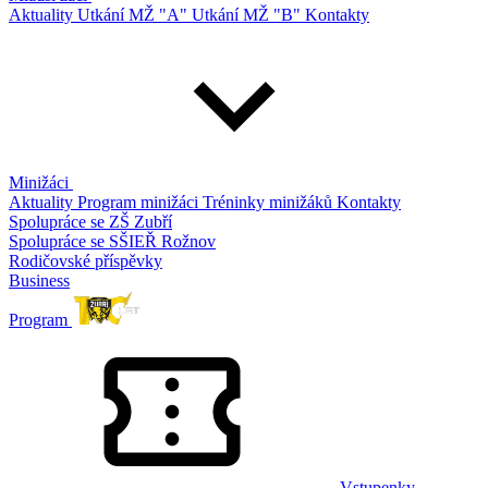
Aktuality
Utkání MŽ "A"
Utkání MŽ "B"
Kontakty
Minižáci
Aktuality
Program minižáci
Tréninky minižáků
Kontakty
Spolupráce se ZŠ Zubří
Spolupráce se SŠIEŘ Rožnov
Rodičovské příspěvky
Business
Program
Vstupenky