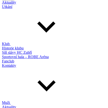
Aktuality
Utkání
Klub
Historie klubu
Síň slávy HC Zubří
Sportovní hala – ROBE Aréna
Fanclub
Kontakty
Muži
Aktuality