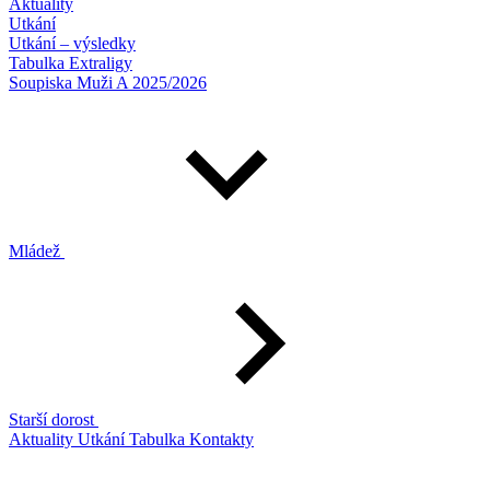
Aktuality
Utkání
Utkání – výsledky
Tabulka Extraligy
Soupiska Muži A 2025/2026
Mládež
Starší dorost
Aktuality
Utkání
Tabulka
Kontakty