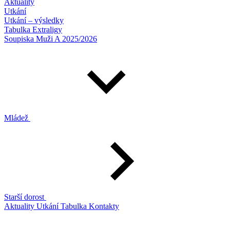
Aktuality
Utkání
Utkání – výsledky
Tabulka Extraligy
Soupiska Muži A 2025/2026
Mládež
Starší dorost
Aktuality
Utkání
Tabulka
Kontakty