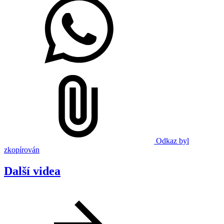
Odkaz byl
zkopírován
Další videa