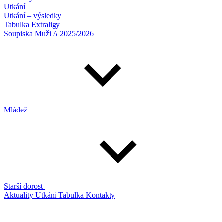
Utkání
Utkání – výsledky
Tabulka Extraligy
Soupiska Muži A 2025/2026
Mládež
Starší dorost
Aktuality
Utkání
Tabulka
Kontakty