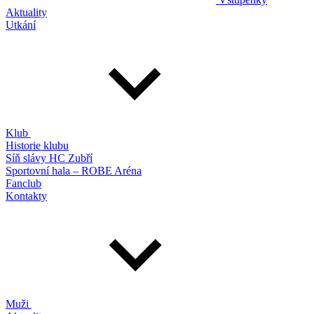
Aktuality
Utkání
Klub
Historie klubu
Síň slávy HC Zubří
Sportovní hala – ROBE Aréna
Fanclub
Kontakty
Muži