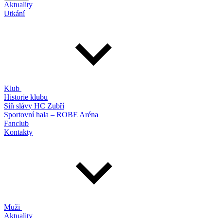
Aktuality
Utkání
Klub
Historie klubu
Síň slávy HC Zubří
Sportovní hala – ROBE Aréna
Fanclub
Kontakty
Muži
Aktuality