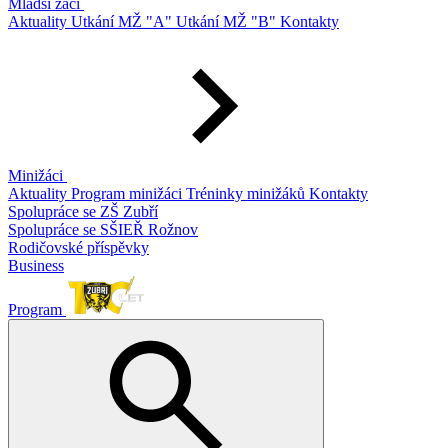
Mladší žáci
Aktuality
Utkání MŽ "A"
Utkání MŽ "B"
Kontakty
Minižáci
Aktuality
Program minižáci
Tréninky minižáků
Kontakty
Spolupráce se ZŠ Zubří
Spolupráce se SŠIEŘ Rožnov
Rodičovské příspěvky
Business
Program