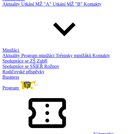
Aktuality
Utkání MŽ "A"
Utkání MŽ "B"
Kontakty
Minižáci
Aktuality
Program minižáci
Tréninky minižáků
Kontakty
Spolupráce se ZŠ Zubří
Spolupráce se SŠIEŘ Rožnov
Rodičovské příspěvky
Business
Program
Vstupenky