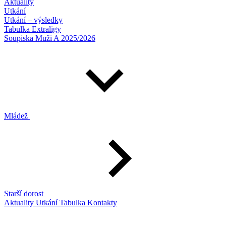
Aktuality
Utkání
Utkání – výsledky
Tabulka Extraligy
Soupiska Muži A 2025/2026
Mládež
Starší dorost
Aktuality
Utkání
Tabulka
Kontakty