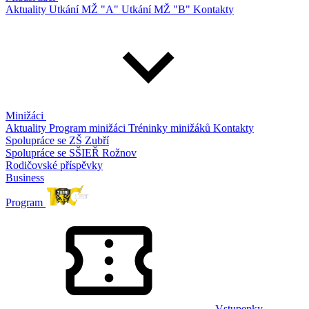
Aktuality
Utkání MŽ "A"
Utkání MŽ "B"
Kontakty
Minižáci
Aktuality
Program minižáci
Tréninky minižáků
Kontakty
Spolupráce se ZŠ Zubří
Spolupráce se SŠIEŘ Rožnov
Rodičovské příspěvky
Business
Program
Vstupenky