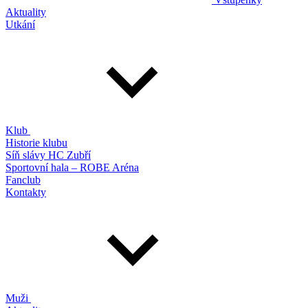
Aktuality
Utkání
Klub
Historie klubu
Síň slávy HC Zubří
Sportovní hala – ROBE Aréna
Fanclub
Kontakty
Muži