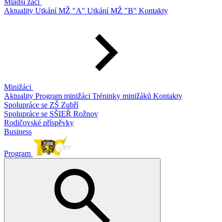
Mladší žáci
Aktuality
Utkání MŽ "A"
Utkání MŽ "B"
Kontakty
Minižáci
Aktuality
Program minižáci
Tréninky minižáků
Kontakty
Spolupráce se ZŠ Zubří
Spolupráce se SŠIEŘ Rožnov
Rodičovské příspěvky
Business
Program