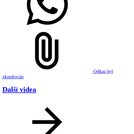
Odkaz byl
zkopírován
Další videa