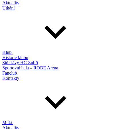
Aktuality
Utkání
Klub
Historie klubu
Síň slávy HC Zubří
Sportovní hala – ROBE Aréna
Fanclub
Kontakty
Muži
Aktuality