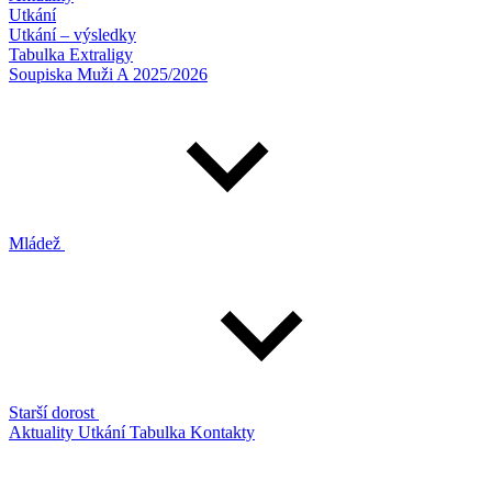
Utkání
Utkání – výsledky
Tabulka Extraligy
Soupiska Muži A 2025/2026
Mládež
Starší dorost
Aktuality
Utkání
Tabulka
Kontakty