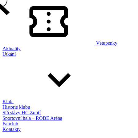
Vstupenky
Aktuality
Utkání
Klub
Historie klubu
Síň slávy HC Zubří
Sportovní hala – ROBE Aréna
Fanclub
Kontakty