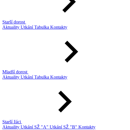
Starší dorost
Aktuality
Utkání
Tabulka
Kontakty
Mladší dorost
Aktuality
Utkání
Tabulka
Kontakty
Starší žáci
Aktuality
Utkání SŽ "A"
Utkání SŽ "B"
Kontakty