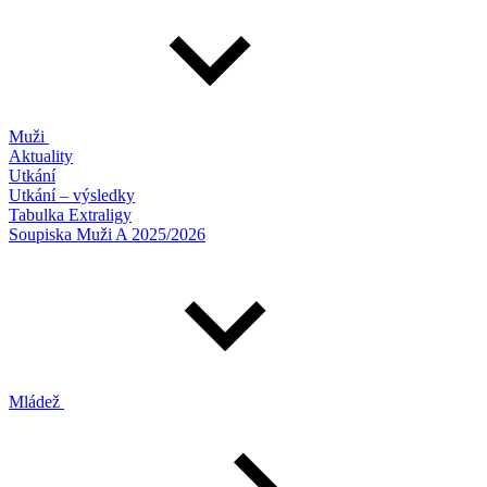
Muži
Aktuality
Utkání
Utkání – výsledky
Tabulka Extraligy
Soupiska Muži A 2025/2026
Mládež