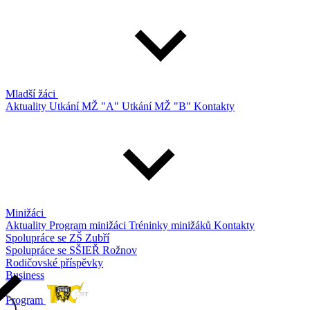
Mladší žáci
Aktuality
Utkání MŽ "A"
Utkání MŽ "B"
Kontakty
Minižáci
Aktuality
Program minižáci
Tréninky minižáků
Kontakty
Spolupráce se ZŠ Zubří
Spolupráce se SŠIEŘ Rožnov
Rodičovské příspěvky
Business
Program