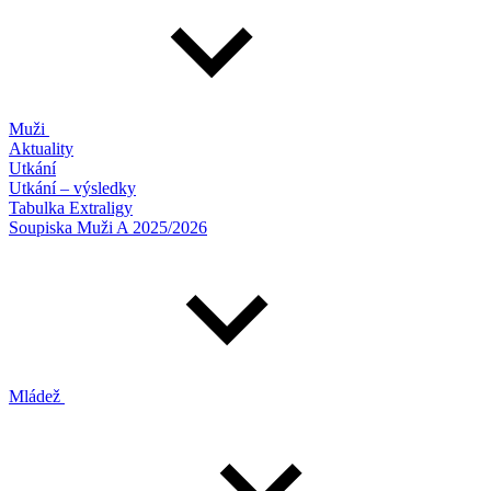
Muži
Aktuality
Utkání
Utkání – výsledky
Tabulka Extraligy
Soupiska Muži A 2025/2026
Mládež