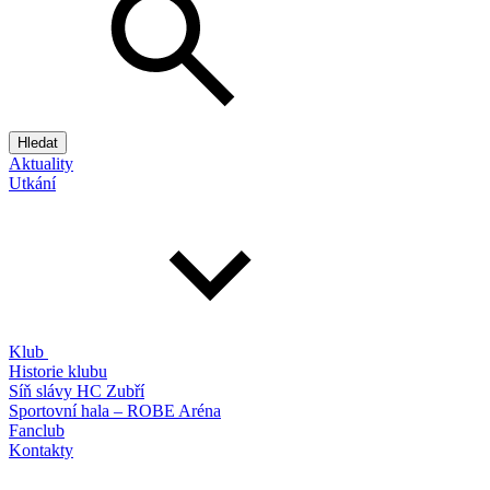
Hledat
Aktuality
Utkání
Klub
Historie klubu
Síň slávy HC Zubří
Sportovní hala – ROBE Aréna
Fanclub
Kontakty