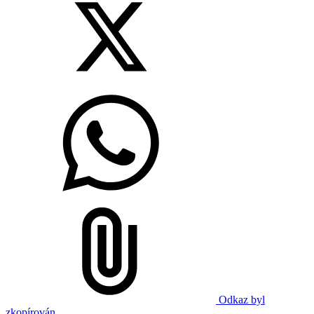
Odkaz byl
zkopírován