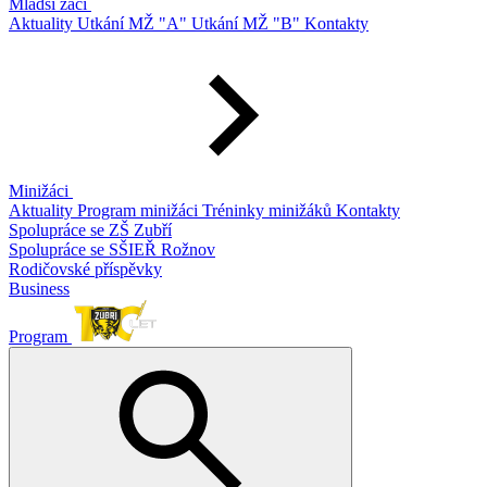
Mladší žáci
Aktuality
Utkání MŽ "A"
Utkání MŽ "B"
Kontakty
Minižáci
Aktuality
Program minižáci
Tréninky minižáků
Kontakty
Spolupráce se ZŠ Zubří
Spolupráce se SŠIEŘ Rožnov
Rodičovské příspěvky
Business
Program