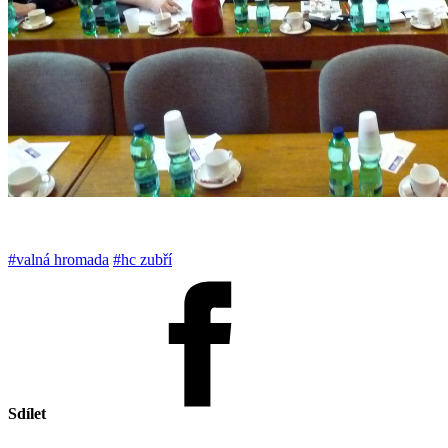
#valná hromada
#hc zubří
Sdílet