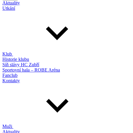
Aktuality
Utkání
Klub
Historie klubu
Síň slávy HC Zubří
Sportovní hala – ROBE Aréna
Fanclub
Kontakty
Muži
Aktuality