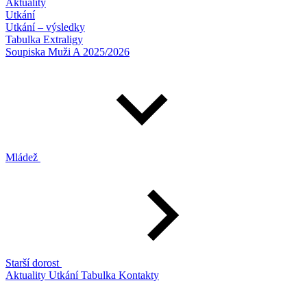
Aktuality
Utkání
Utkání – výsledky
Tabulka Extraligy
Soupiska Muži A 2025/2026
Mládež
Starší dorost
Aktuality
Utkání
Tabulka
Kontakty