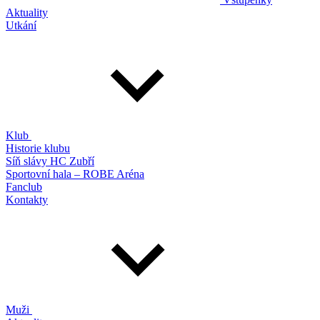
Aktuality
Utkání
Klub
Historie klubu
Síň slávy HC Zubří
Sportovní hala – ROBE Aréna
Fanclub
Kontakty
Muži