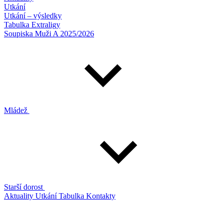
Utkání
Utkání – výsledky
Tabulka Extraligy
Soupiska Muži A 2025/2026
Mládež
Starší dorost
Aktuality
Utkání
Tabulka
Kontakty