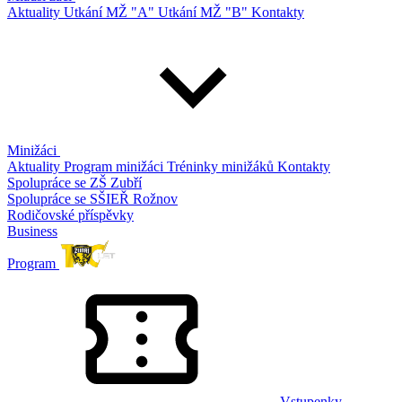
Aktuality
Utkání MŽ "A"
Utkání MŽ "B"
Kontakty
Minižáci
Aktuality
Program minižáci
Tréninky minižáků
Kontakty
Spolupráce se ZŠ Zubří
Spolupráce se SŠIEŘ Rožnov
Rodičovské příspěvky
Business
Program
Vstupenky