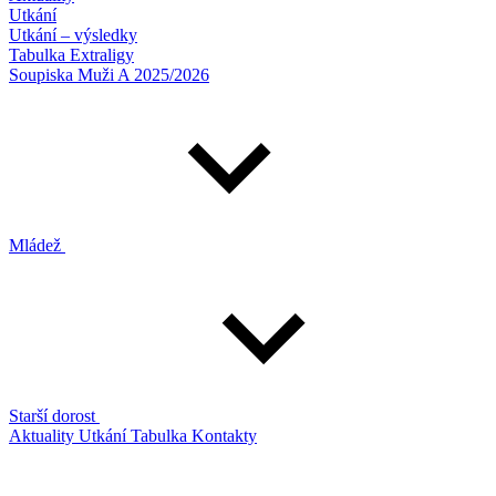
Utkání
Utkání – výsledky
Tabulka Extraligy
Soupiska Muži A 2025/2026
Mládež
Starší dorost
Aktuality
Utkání
Tabulka
Kontakty