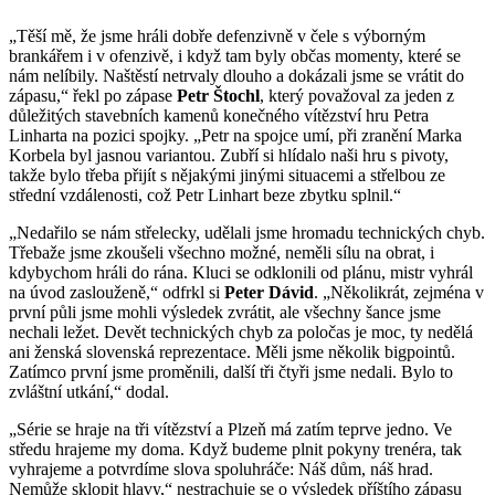
„Těší mě, že jsme hráli dobře defenzivně v čele s výborným
brankářem i v ofenzivě, i když tam byly občas momenty, které se
nám nelíbily. Naštěstí netrvaly dlouho a dokázali jsme se vrátit do
zápasu,“ řekl po zápase
Petr Štochl
, který považoval za jeden z
důležitých stavebních kamenů konečného vítězství hru Petra
Linharta na pozici spojky. „Petr na spojce umí, při zranění Marka
Korbela byl jasnou variantou. Zubří si hlídalo naši hru s pivoty,
takže bylo třeba přijít s nějakými jinými situacemi a střelbou ze
střední vzdálenosti, což Petr Linhart beze zbytku splnil.“
„Nedařilo se nám střelecky, udělali jsme hromadu technických chyb.
Třebaže jsme zkoušeli všechno možné, neměli sílu na obrat, i
kdybychom hráli do rána. Kluci se odklonili od plánu, mistr vyhrál
na úvod zaslouženě,“ odfrkl si
Peter Dávid
. „Několikrát, zejména v
první půli jsme mohli výsledek zvrátit, ale všechny šance jsme
nechali ležet. Devět technických chyb za poločas je moc, ty nedělá
ani ženská slovenská reprezentace. Měli jsme několik bigpointů.
Zatímco první jsme proměnili, další tři čtyři jsme nedali. Bylo to
zvláštní utkání,“ dodal.
„Série se hraje na tři vítězství a Plzeň má zatím teprve jedno. Ve
středu hrajeme my doma. Když budeme plnit pokyny trenéra, tak
vyhrajeme a potvrdíme slova spoluhráče: Náš dům, náš hrad.
Nemůže sklopit hlavy,“ nestrachuje se o výsledek příštího zápasu