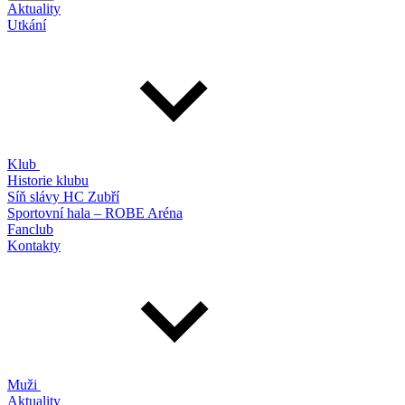
Aktuality
Utkání
Klub
Historie klubu
Síň slávy HC Zubří
Sportovní hala – ROBE Aréna
Fanclub
Kontakty
Muži
Aktuality