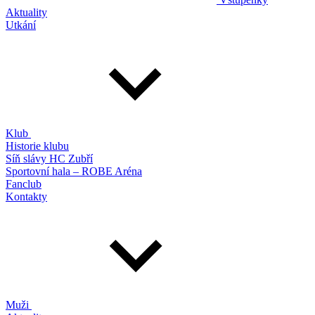
Aktuality
Utkání
Klub
Historie klubu
Síň slávy HC Zubří
Sportovní hala – ROBE Aréna
Fanclub
Kontakty
Muži