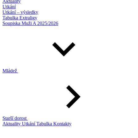
Aktuality
Utkání
Utkání – výsledky
Tabulka Extraligy
Soupiska Muži A 2025/2026
Mládež
Starší dorost
Aktuality
Utkání
Tabulka
Kontakty