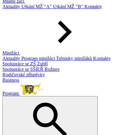
Mladší žáci
Aktuality
Utkání MŽ "A"
Utkání MŽ "B"
Kontakty
Minižáci
Aktuality
Program minižáci
Tréninky minižáků
Kontakty
Spolupráce se ZŠ Zubří
Spolupráce se SŠIEŘ Rožnov
Rodičovské příspěvky
Business
Program