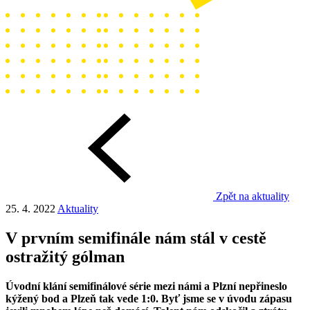
Zpět na aktuality
25. 4. 2022
Aktuality
V prvním semifinále nám stál v cestě
ostražitý gólman
Úvodní klání semifinálové série mezi námi a Plzní nepřineslo
kýžený bod a Plzeň tak vede 1:0. Byť jsme se v úvodu zápasu