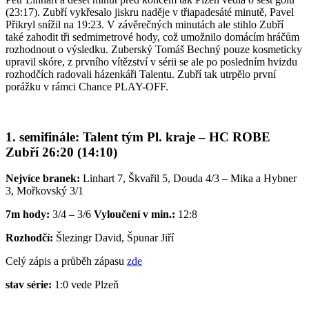
(23:17). Zubří vykřesalo jiskru naděje v třiapadesáté minutě, Pavel
Přikryl snížil na 19:23. V závěrečných minutách ale stihlo Zubří
také zahodit tři sedmimetrové hody, což umožnilo domácím hráčům
rozhodnout o výsledku. Zuberský Tomáš Bechný pouze kosmeticky
upravil skóre, z prvního vítězství v sérii se ale po posledním hvizdu
rozhodčích radovali házenkáři Talentu. Zubří tak utrpělo první
porážku v rámci Chance PLAY-OFF.
1. semifinále: Talent tým Pl. kraje – HC ROBE
Zubří 26:20 (14:10)
Nejvíce branek:
Linhart 7, Škvařil 5, Douda 4/3 – Mika a Hybner
3, Mořkovský 3/1
7m hody:
3/4 – 3/6
Vyloučení v min.:
12:8
Rozhodčí:
Šlezingr David, Špunar Jiří
Celý zápis a průběh zápasu
zde
stav série:
1:0 vede Plzeň