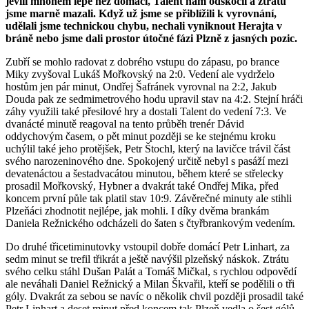
jevili mnohem lépe než domácí, Talent nám odskočil a ztrátu
jsme marně mazali. Když už jsme se přiblížili k vyrovnání,
udělali jsme technickou chybu, nechali vyniknout Herajta v
bráně nebo jsme dali prostor útočné fázi Plzně z jasných pozic.
Zubří se mohlo radovat z dobrého vstupu do zápasu, po brance
Miky zvyšoval Lukáš Mořkovský na 2:0. Vedení ale vydrželo
hostům jen pár minut, Ondřej Šafránek vyrovnal na 2:2, Jakub
Douda pak ze sedmimetrového hodu upravil stav na 4:2. Stejní hráči
záhy využili také přesilové hry a dostali Talent do vedení 7:3. Ve
dvanácté minutě reagoval na tento průběh trenér Dávid
oddychovým časem, o pět minut později se ke stejnému kroku
uchýlil také jeho protějšek, Petr Štochl, který na lavičce trávil část
svého narozeninového dne. Spokojený určitě nebyl s pasáží mezi
devatenáctou a šestadvacátou minutou, během které se střelecky
prosadil Mořkovský, Hybner a dvakrát také Ondřej Mika, před
koncem první půle tak platil stav 10:9. Závěrečné minuty ale stihli
Plzeňáci zhodnotit nejlépe, jak mohli. I díky dvěma brankám
Daniela Režnického odcházeli do šaten s čtyřbrankovým vedením.
Do druhé třicetiminutovky vstoupil dobře domácí Petr Linhart, za
sedm minut se trefil třikrát a ještě navýšil plzeňský náskok. Ztrátu
svého celku stáhl Dušan Palát a Tomáš Mičkal, s rychlou odpovědí
ale neváhali Daniel Režnický a Milan Škvařil, kteří se podělili o tři
góly. Dvakrát za sebou se navíc o několik chvil později prosadil také
Petr Linhart a deset minut před koncem tak Plzeň vedla o šest gólů