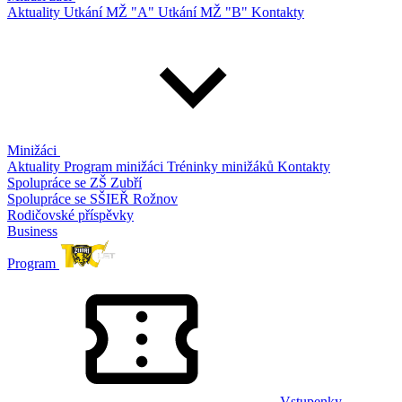
Aktuality
Utkání MŽ "A"
Utkání MŽ "B"
Kontakty
Minižáci
Aktuality
Program minižáci
Tréninky minižáků
Kontakty
Spolupráce se ZŠ Zubří
Spolupráce se SŠIEŘ Rožnov
Rodičovské příspěvky
Business
Program
Vstupenky